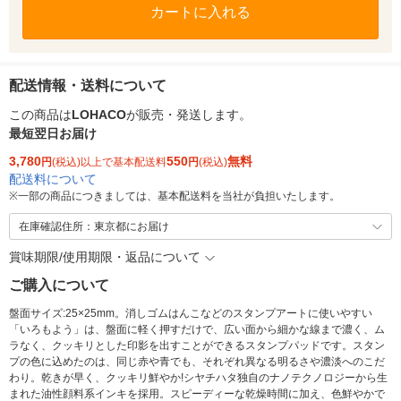
カートに入れる
配送情報・送料について
この商品は
LOHACO
が販売・発送します。
最短翌日お届け
3,780
550
無料
円
(税込)以上で基本配送料
円
(税込)
配送料について
※
一部の商品につきましては、基本配送料を当社が負担いたします。
在庫確認住所：東京都にお届け
賞味期限/使用期限・返品について
ご購入について
盤面サイズ:25×25mm。消しゴムはんこなどのスタンプアートに使いやすい
「いろもよう」は、盤面に軽く押すだけで、広い面から細かな線まで濃く、ム
ラなく、クッキリとした印影を出すことができるスタンプパッドです。スタン
プの色に込めたのは、同じ赤や青でも、それぞれ異なる明るさや濃淡へのこだ
わり。乾きが早く、クッキリ鮮やか!シヤチハタ独自のナノテクノロジーから生
まれた油性顔料系インキを採用。スピーディーな乾燥時間に加え、色鮮やかで