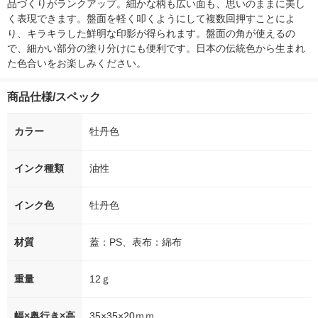
品づくりがランクアップ。細かな柄も広い面も、思いのままに美し
く表現できます。盤面を軽く叩くようにして複数回押すことによ
り、キラキラした鮮明な印影が得られます。盤面の角が使えるの
で、細かい部分の塗り分けにも便利です。日本の伝統色から生まれ
た色合いをお楽しみください。
商品仕様/スペック
カラー
牡丹色
インク種類
油性
インク色
牡丹色
材質
蓋：PS、表布：綿布
重量
12ｇ
幅×奥行き×高
35×35×20ｍｍ