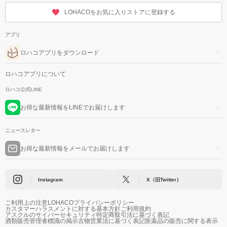
LOHACOをお気に入りストアに登録する
アプリ
ロハコアプリをダウンロード
ロハコアプリについて
ロハコ公式LINE
お得な最新情報をLINEでお届けします
ニュースレター
お得な最新情報をメールでお届けします
Instagram
X（旧Twitter）
ご利用上の注意
LOHACOプライバシーポリシー
カスタマーハラスメントに対する基本方針
ご利用規約
アスクルのサイバーセキュリティ
特定商取引法に基づく表記
酒類販売管理者標識の掲示
古物営業法に基づく表記
医薬品の販売に関する表示