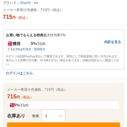
ブランド：
Shachi・iro
メーカー希望小売価格：
715円（税込）
715
円
（税込）
お買い物でもらえる特典
最大付与率7%
内訳を見る
5
獲得
%
(31pt)
うち4.5%は
利用先・期間限定
ログイン&全額PayPay支払いで獲得できます。原則として税抜金額に対し付与されます。
表示よりも実際の付与数、付与率が少ない場合があります。詳細は内訳からご確認くださ
い。
ログインはこちら
メーカー希望小売価格：
715円（税込）
715
円
（税込）
5
%
(31pt)
在庫あり
1
数量