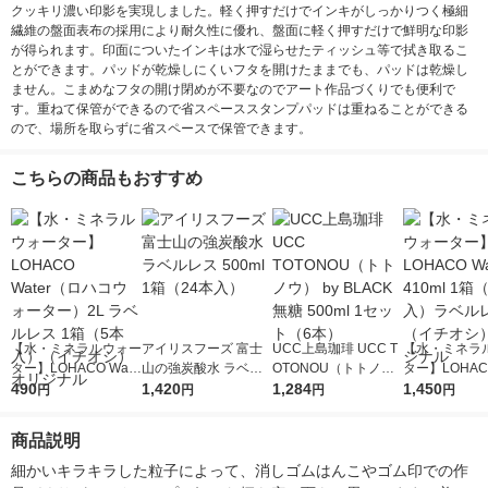
クッキリ濃い印影を実現しました。軽く押すだけでインキがしっかりつく極細
繊維の盤面表布の採用により耐久性に優れ、盤面に軽く押すだけで鮮明な印影
が得られます。印面についたインキは水で湿らせたティッシュ等で拭き取るこ
とができます。パッドが乾燥しにくいフタを開けたままでも、パッドは乾燥し
ません。こまめなフタの開け閉めが不要なのでアート作品づくりでも便利で
す。重ねて保管ができるので省スペーススタンプパッドは重ねることができる
ので、場所を取らずに省スペースで保管できます。
こちらの商品もおすすめ
【水・ミネラルウォー
アイリスフーズ 富士
UCC上島珈琲 UCC T
【水・ミネラ
ター】LOHACO Wate
山の強炭酸水 ラベル
OTONOU（トトノ
ター】LOHACO
r（ロハコウォータ
490
レス 500ml 1箱（24
1,420
ウ） by BLACK無糖 5
1,284
r 410ml 1箱
1,450
円
円
円
円
ー）2L ラベルレス 1
本入）
00ml 1セット（6本）
入）ラベルレ
箱（5本入）（イチオ
オシ） オリジ
商品説明
シ） オリジナル
細かいキラキラした粒子によって、消しゴムはんこやゴム印での作