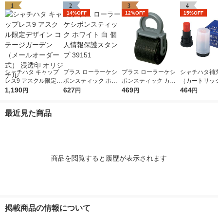
1
2
3
4
14%OFF
12%OFF
15%OFF
シャチハタ キャップ
プラス ローラーケシ
プラス ローラーケシ
シャチハタ補
レス9 アスクル限定デ
ポンスティック ホワ
ポンスティック カー
（カートリッ
ザイン コテージガー
1,190
イト 白 個人情報保護
627
トリッジ 個人情報保
469
ネーム・ネー
464
円
円
円
円
デン（メールオーダー
スタンプ 39151
護スタンプ 39188
XLR-GP 朱色
式） 浸透印 オリジナ
本入×1箱）
最近見た商品
ル
商品を閲覧すると履歴が表示されます
掲載商品の情報について