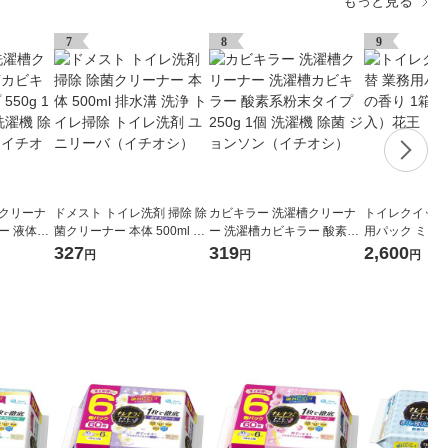
もっと見る
7
8
9
槽クリーナ
ドメスト トイレ洗剤 掃除 除
カビキラー 洗濯槽クリーナ
トイレクイック
ー 液体タ
菌クリーナー 本体 500ml 排
ー 洗濯槽カビキラー 酸素系
用パック ミント
ドラム式可 洗
水溝 洗浄 トイレ掃除 トイレ
粉末タイプ 250g 1個 洗濯機
（10枚×12個
327
319
2,600
円
円
円
ソン（イチ
洗剤 ユニリーバ（イチオ
除菌 ジョンソン（イチオ
シ）
シ）