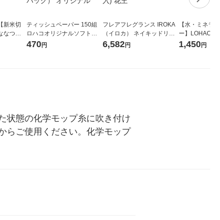
【新米切
ティッシュペーパー 150組
フレアフレグランス IROKA
【水・ミネラル
ななつぼ
ロハコオリジナルソフトパ
（イロカ） ネイキッドリリ
ー】LOHACO Wa
袋 令和7年産
ックティッシュ フィオナ オ
ーの香り 柔軟剤 詰め替え 超
1箱（20本入
470
6,582
1,450
円
円
円
ジナル
リジナル 1セット（10個：
特大 1200ml 1セット（5個
（イチオシ） 
5個入×2パック） オリジナ
入) 花王
ル
た状態の化学モップ糸に吹き付け
からご使用ください。化学モップ