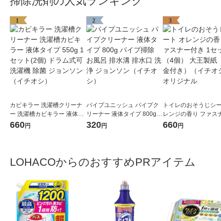
掃除洗剤の人気ランキング
1
2
3
カビキラー 洗濯槽クリーナ
パイプユニッシュ パイプク
トイレのおそうじシー
ー 洗濯槽カビキラー 液体タ
リーナー 液体タイプ 800g
レンジの香り ファス
イプ 550g 1セット(2個) ドラ
パイプ掃除 お風呂 排水溝 排
き 1セット（4個） 
660
320
660
円
円
円
ム式可 洗濯機 除菌 ジョンソ
水口 洗浄 ジョンソン（イチ
（寄付金付き）（イ
ン（イチオシ）
オシ）
シ） オリジナル
LOHACOからのおすすめPRアイテム