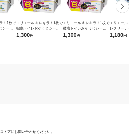
ラ！1枚で
エリエール キレキラ！1枚で
エリエール キレキラ！1枚で
エリエール キ
じシート
徹底トイレおそうじシート
徹底トイレおそうじシート
レクリーナー 
め替え 大
詰め替え 大容量 1パック（1
ローズ 詰め替え 大容量 1パ
うじシート 香
1,300
1,300
1,180
円
円
円
枚入×6
0枚入×6個）除菌99.9％・消
ック（10枚入×6個）除菌99.
い無香性 詰め替
・消臭・抗
臭・抗菌・防臭 大王製紙
9％・消臭・抗菌・防臭 大王
（20枚入×3個
製紙
ストアにお問い合わせください。