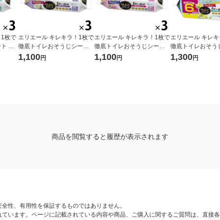
1枚で
エリエール キレキラ！1枚で
エリエール キレキラ！1枚で
エリエール キレキ
ト シ
徹底トイレおそうじシート
徹底トイレおそうじシート
徹底トイレおそう
セット
詰め替え 1セット（20枚入×
ローズ 詰め替え 1セット（3
シトラスミント 詰
1,100
1,100
1,300
円
円
円
大王製紙
3パック）除菌99.9％・消
パック） 除菌99.9％・消
容量 1パック（10
臭・抗菌・防臭 大王製紙
臭・抗菌・防臭 大王製紙
個）除菌99.9％
菌 大王製紙
商品を閲覧すると履歴が表示されます
安全性、有用性を保証するものではありません。
れています。ページに記載されている内容や商品、ご購入に関するご質問は、直接各