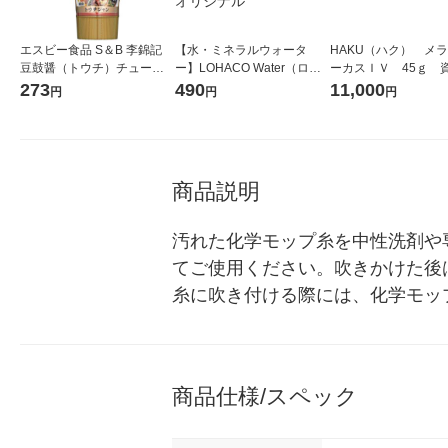
エスビー食品 S＆B 李錦記
【水・ミネラルウォータ
HAKU（ハク） メ
豆鼓醤（トウチ）チューブ 1
ー】LOHACO Water（ロハ
ーカスＩＶ 45ｇ 
本
コウォーター）2L ラベルレ
堂 おまけ付き
273
490
11,000
円
円
円
ス 1箱（5本入）（イチオ
シ） オリジナル
商品説明
汚れた化学モップ糸を中性洗剤や
てご使用ください。吹きかけた後
糸に吹き付ける際には、化学モッ
商品仕様/スペック