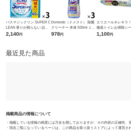
バスマジックリン SUPER C
Domesto（ドメスト） 除菌
エリエールキレキラ！
LEAN 香りが残らない 詰め
クリーナー 本体 500ml １セ
徹底トイレお掃除シー
替え 超特大 1200ml 1セット
ット（3本） 【ウイルス対
トラスミント 詰替 1
2,140
978
1,100
円
円
円
（3個） 花王
策】【次亜塩素酸ナトリウ
（3個）除菌99.9％ 
ム】 ユニリーバ
（イチオシ）
最近見た商品
掲載商品の情報について
・
掲載している情報の精度には万全を期しておりますが、その内容の正確性、
・
現在ご覧になっているページは、この商品を取り扱うストアによって運営さ