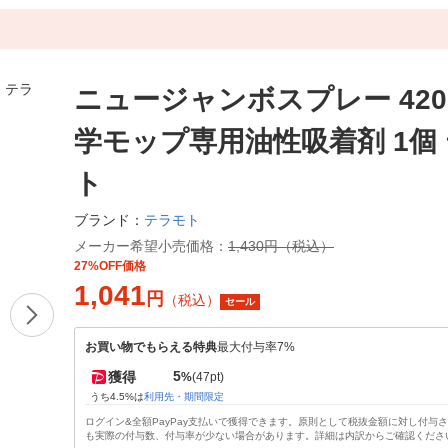
ニュージャンボスプレー 420
学モップ専用油性吸着剤 1個
ト
テラモト
ブランド：
メーカー希望小売価格：
1,430円（税込）
27%OFF価格
1,041
円
（税込）
セール
お買い物でもらえる特典
最大付与率7%
5
獲得
%
(47pt)
うち4.5%は
利用先・期間限定
ログイン&全額PayPay支払いで獲得できます。原則として税抜金額に対し付与
も実際の付与数、付与率が少ない場合があります。詳細は内訳からご確認くださ