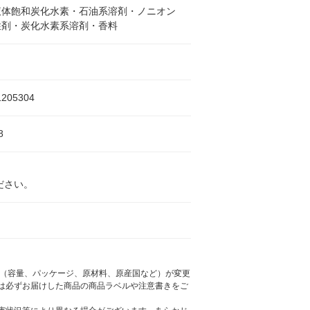
液体飽和炭化水素・石油系溶剤・ノニオン
性剤・炭化水素系溶剤・香料
1205304
8
ださい。
様（容量、パッケージ、原材料、原産国など）が変更
は必ずお届けした商品の商品ラベルや注意書きをご