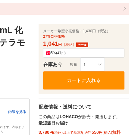
mL 化
メーカー希望小売価格：
1,430円（税込）
27%OFF価格
 テラモ
1,041
円
（税込）
セール
5
%
(47pt)
在庫あり
1
数量
カートに入れる
配送情報・送料について
内訳を見る
この商品は
LOHACO
が販売・発送します。
最短翌日お届け
されます。表示より
い。
3,780
550
無料
円
(税込)以上で基本配送料
円
(税込)