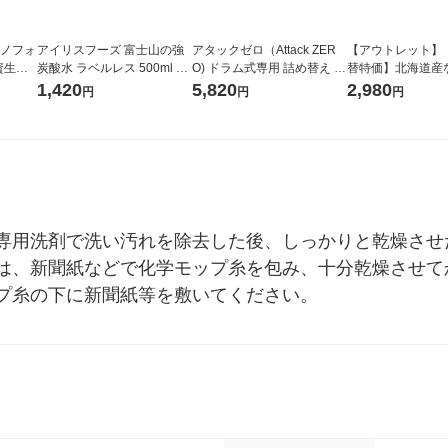
ラノフォ
アイリスフーズ 富士山の強
アタックゼロ（Attack ZER
【アウトレット】
資生
炭酸水 ラベルレス 500ml 1
O) ドラム式専用 詰め替え メ
替特価】北海道産
箱（24本入）
ガジャンボ 2300g 1セット
し 無洗米 5kg 1
1,420
5,820
2,980
円
円
円
（2個入) 洗濯洗剤 花王
米 木徳神糧 オリ
専用洗剤で洗い汚れを除去した後、しっかりと乾燥させ
は、新聞紙などで化学モップ糸を包み、十分乾燥させて
プ糸の下に新聞紙等を敷いてください。