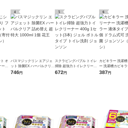
4
5
6
ト オ
バスマジックリン エアジェ
スクラビングバブル トイレ
カビキラー 洗濯
ナー付
ット 除菌EX ハーバルクリア
掃除 超強力トイレクリーナ
ー 洗濯槽カビキラ
大王製紙
詰め替え 超特大 1000ml 1個
ー 400g 1セット(3本) ジェル
イプ 550g 1個 
746
672
387
円
円
円
チオ
花王
ボトルタイプ トイレ洗剤 ジ
濯機 除菌 ジョン
ョンソン
オシ）