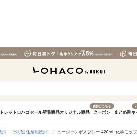
獲得はこちら
レ
トレット
ロハコセール
新着商品
オリジナル商品
クーポン
まとめ割
キ
洗剤
その他 住居用洗剤
ニュージャンボスプレー 420mL 化学モッ