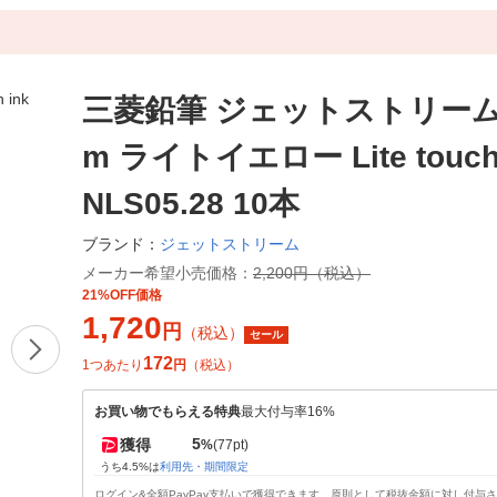
三菱鉛筆 ジェットストリーム 
m ライトイエロー Lite touch 
NLS05.28 10本
ジェットストリーム
ブランド：
メーカー希望小売価格：
2,200円（税込）
21%OFF価格
1,720
円
（税込）
セール
172
1つあたり
円
（税込）
お買い物でもらえる特典
最大付与率16%
5
獲得
%
(77pt)
うち4.5%は
利用先・期間限定
ログイン&全額PayPay支払いで獲得できます。原則として税抜金額に対し付与