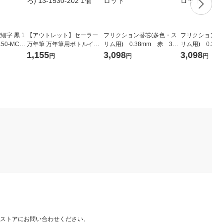
細字 黒 1
【アウトレット】セーラー
フリクション替芯(多色・ス
フリクション替
50-MC-B
万年筆 万年筆用ボトルイン
リム用) 0.38mm 赤 30
リム用) 0.38
ク ゆらめくインク 数寄心(す
本 LFBTRF30UF-3R パイ
本 LFBTRF3
1,155
3,098
3,098
円
円
円
きごころ) 13-1530-202 1個
ロット
ロット
ストアにお問い合わせください。