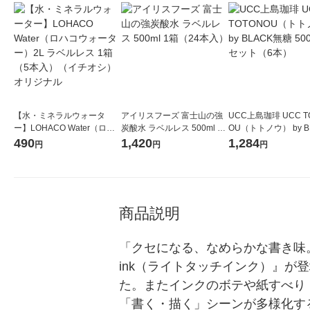
【水・ミネラルウォータ
アイリスフーズ 富士山の強
UCC上島珈琲 UCC T
ー】LOHACO Water（ロハ
炭酸水 ラベルレス 500ml 1
OU（トトノウ） by B
コウォーター）2L ラベルレ
箱（24本入）
無糖 500ml 1セット
490
1,420
1,284
円
円
円
ス 1箱（5本入）（イチオ
シ） オリジナル
商品説明
「クセになる、なめらかな書き味。」
ink（ライトタッチインク）』
た。またインクのボテや紙すべり
「書く・描く」シーンが多様化する