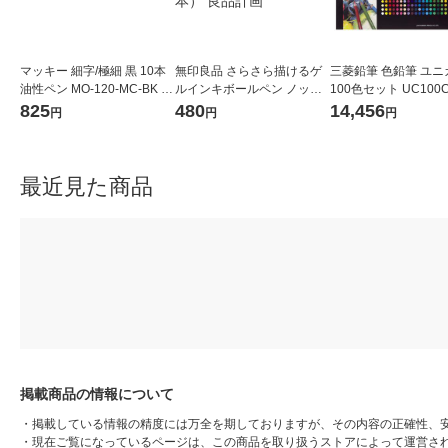
マッキー 細字/極細 黒 10本
無印良品 さらさら描けるゲ
三菱鉛筆 色鉛筆 ユニ
油性ペン MO-120-MC-BK ゼ
ルインキボールペン ノック
100色セット UC100C
ブラ
式 0.5mm ブルーブラック 1
セット（直送品）
825
480
14,456
円
円
円
セット（4本） 良品計画
最近見た商品
掲載商品の情報について
・
掲載している情報の精度には万全を期しておりますが、その内容の正確性、
・
現在ご覧になっているページは、この商品を取り扱うストアによって運営さ