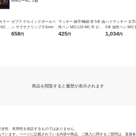
カラー
ゼブラ ゲルインクボールペ
マッキー 細字/極細 赤 5本 油
ハイマッキー 太字/
N2 1
ン サラサクリップ 0.5mm 限
性ペン MO-120-MC-R ゼブ
0本 油性ペン MO-1
定 ムーミン 黒4本セット JJ2
ラ
K ゼブラ
658
425
1,034
円
円
円
9ーMM2ー4C 1枚
商品を閲覧すると履歴が表示されます
安全性、有用性を保証するものではありません。
れています。ページに記載されている内容や商品、ご購入に関するご質問は、直接各