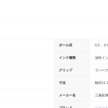
ボール径
0.5 、0
インク種類
油性イ
グリップ
ラバー
寸法
軸径11.
メーカー名
三菱鉛
ブランド
ジェッ