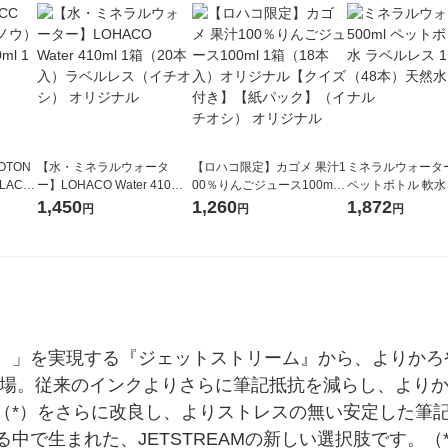
OTON
【水・ミネラルウォータ
【ロハコ限定】カゴメ 果汁1
ミネラルウォーター 
LACK
ー】LOHACO Water 410ml
00％りんごジュース100ml 1
ペットボトル 軟水
（6本）
1箱（20本入）ラベルレス
箱（18本入）オリジナル
ス 1セット（48
1,450
1,260
1,872
円
円
円
（イチオシ） オリジナル
【クイズ付き】【紙パッ
オリジナル
ク】（イチオシ） オリジナ
ル
を実現する『ジェットストリーム』から、よりかろやかな書き
が登場。従来のインクよりさらに筆記抵抗を減らし、より
（*）をさらに改良し、よりストレスの無い安定した筆
中で生まれた、JETSTREAMの新しい選択肢です。