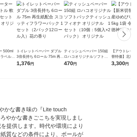
500ml
トイレットペーパー ダブル
ティッシュペーパー 150組
【アウトレット
 ラベルレ
3倍長持ち 6ロール 75m 再生
ロハコオリジナルソフトパ
替特価】北海道
本）天然水
紙配合 スコッティフラワー
ックティッシュ フィオナ オ
か 無洗米 5kg
1,376
470
3,300
円
円
円
パック 1セット（2パック12
リジナル 1セット（10個：
米 木徳神糧 オ
ロール入）花の香り
5個入×2パック） オリジナ
ル
味の『Lite touch 
かろやかな書きごこちを実現しまし
記を提供します。時代や環境により
（*紙質などの条件により、ボールが