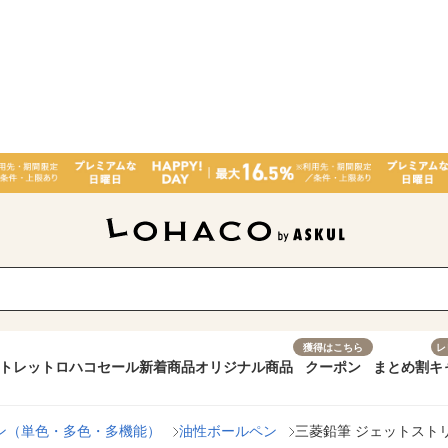
獲得はこちら
レ
トレット
ロハコセール
新着商品
オリジナル商品
クーポン
まとめ割
キ
ン（単色・多色・多機能）
油性ボールペン
三菱鉛筆 ジェットストリーム 0