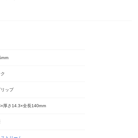
.5mm
ンク
グリップ
3×厚さ14.3×全長140mm
筆
トストリーム