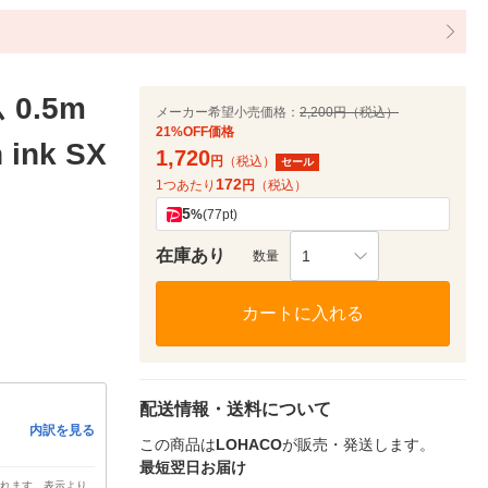
0.5m
メーカー希望小売価格：
2,200円（税込）
21%OFF価格
ink SX
1,720
円
（税込）
セール
172
1つあたり
円
（税込）
5
%
(77pt)
在庫あり
1
数量
カートに入れる
配送情報・送料について
内訳を見る
この商品は
LOHACO
が販売・発送します。
最短翌日お届け
されます。表示より