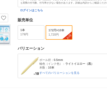
も実際の付与数、付与率が少ない場合があります。詳細は内訳からご確認くださ
ログインはこちら
販売単位
1本
172円×10本
179円
1,720円
お得
バリエーション
ボール径：
0.5mm
軸色（インク色）：
ライトイエロー（黒）
本数：
10本
すべてのバリエーションを見る