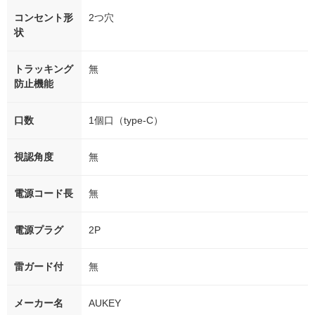
コンセント形
2つ穴
状
トラッキング
無
防止機能
口数
1個口（type-C）
視認角度
無
電源コード長
無
電源プラグ
2P
雷ガード付
無
メーカー名
AUKEY