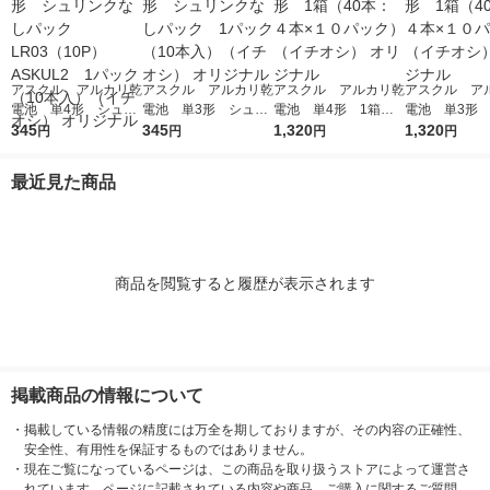
アスクル アルカリ乾
アスクル アルカリ乾
アスクル アルカリ乾
アスクル ア
電池 単4形 シュリ
電池 単3形 シュリ
電池 単4形 1箱（4
電池 単3形 
ンクなしパック LR0
345
ンクなしパック 1パ
345
0本：４本×１０パッ
1,320
0本：４本×１
1,320
円
円
円
円
3（10P）ASKUL2 1
ック（10本入）（イ
ク）（イチオシ） オ
ク）（イチオシ
パック（10本入）
チオシ） オリジナル
リジナル
リジナル
最近見た商品
（イチオシ） オリジ
ナル
商品を閲覧すると履歴が表示されます
掲載商品の情報について
・
掲載している情報の精度には万全を期しておりますが、その内容の正確性、
安全性、有用性を保証するものではありません。
・
現在ご覧になっているページは、この商品を取り扱うストアによって運営さ
れています。ページに記載されている内容や商品、ご購入に関するご質問