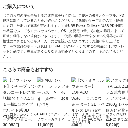
ご購入について
【ご購入前の注意事項】※急速充電を行う際は、ご使用の機器とケーブルがPD
規格に対応していることをお確かめください。（機器やケーブルの入力可能値
に対応した出力で充電が行われます。）※USB Power Delivery (USB PD)対応
の機器であってもモデルやスペック、OS、必要電力量、その他の環境によって
正常に動作しない場合がございます。ご使用の機器の仕様やUSB充電器との互
換性につきましては各メーカーにご確認いただきますようお願い申し上げま
す。※本製品のポート形状は【USB-C（Type-C）】ですこの商品は【アウトレ
ット】品です。在庫が無くなり次第販売終了となりますので、予めご了承くだ
さい。
こちらの商品もおすすめ
【アウトレット】シャ
HAKU（ハク） メラ
【水・ミネラルウォー
アタックゼロ（A
ープ デジタルコード
ノフォーカスＩＶ 4
ター】LOHACO Wate
ZERO) ドラ
レス電話機 てもたん1
30,982
5ｇ 資生堂 おまけ
11,000
r（ロハコウォータ
490
詰め替え メガ
5,820
円
円
円
円