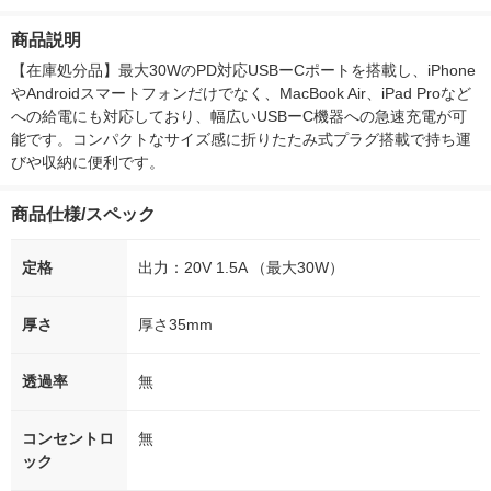
台＆子機1台タイプ ホ
付き
ー）2L ラベルレス 1
ボ 2300g 1
ワイト系 JD-ATM1CL
箱（5本入）（イチオ
個入) 洗濯洗剤
商品説明
1台
シ） オリジナル
【在庫処分品】最大30WのPD対応USBーCポートを搭載し、iPhone
やAndroidスマートフォンだけでなく、MacBook Air、iPad Proなど
への給電にも対応しており、幅広いUSBーC機器への急速充電が可
能です。コンパクトなサイズ感に折りたたみ式プラグ搭載で持ち運
びや収納に便利です。
商品仕様/スペック
定格
出力：20V 1.5A （最大30W）
厚さ
厚さ35mm
透過率
無
コンセントロ
無
ック