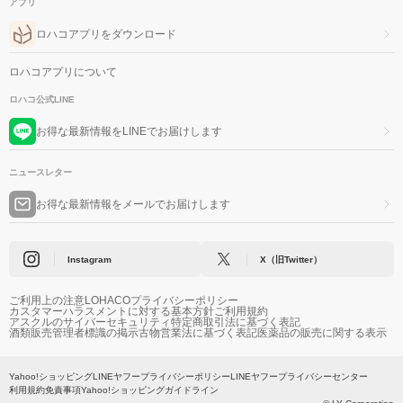
アプリ
ロハコアプリをダウンロード
ロハコアプリについて
ロハコ公式LINE
お得な最新情報をLINEでお届けします
ニュースレター
お得な最新情報をメールでお届けします
Instagram
X（旧Twitter）
ご利用上の注意
LOHACOプライバシーポリシー
カスタマーハラスメントに対する基本方針
ご利用規約
アスクルのサイバーセキュリティ
特定商取引法に基づく表記
酒類販売管理者標識の掲示
古物営業法に基づく表記
医薬品の販売に関する表示
Yahoo!ショッピング
LINEヤフープライバシーポリシー
LINEヤフープライバシーセンター
利用規約
免責事項
Yahoo!ショッピングガイドライン