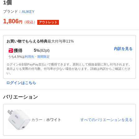
1個
ブランド：
AUKEY
1,806
円
（税込）
アウトレット
お買い物でもらえる特典
最大付与率11%
内訳を見る
5
獲得
%
(82pt)
うち4.5%は
利用先・期間限定
ログイン&全額PayPay支払いで獲得できます。原則として税抜金額に対し付与されます。
表示よりも実際の付与数、付与率が少ない場合があります。詳細は内訳からご確認くださ
い。
ログインはこちら
バリエーション
カラー：
ホワイト
すべてのバリエーションを見る