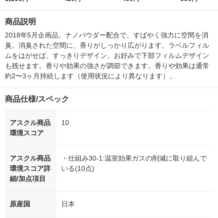
ml 1個 晴香堂
やかな香り 1点
芳香剤
ック
商品説明
2018年5月企画品。ナノパウダー配合で、すばやく強力に空間を消
臭。消臭された空間に、香りがしっかり広がります。ラベルフィル
ムをはがせば、すっきりデザイン。お好みで下部フィルムデザイン
も残せます。香りや効果の強さが調節できます。香りや効果は通常
約2〜3ヶ月持続します（使用状況により異なります）。
商品仕様/スペック
アスクル商品
10
環境スコア
アスクル商品
・仕組み30-1:温室効果ガスの削減に取り組んで
環境スコア詳
いる(10点)
細/加点項目
原産国
日本