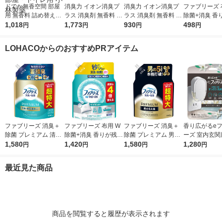
ドでか無香空間 部屋
消臭力 イオン消臭プ
消臭力 イオン消臭プ
ファブリーズ 
用 無香料 詰め替え用
ラス 消臭剤 無香料 詰
ラス 消臭剤 無香料 詰
除菌+消臭 香
消臭ビーズ 消臭剤 16
1,018
め替え 特大 1.5kg 2個
1,773
め替え 特大 1.5kg 1個
930
ない 本体 370
498
円
円
円
円
00g 1個 押し入れ・玄
エステー
エステー
スプレー P＆
関・部屋・トイレ用
LOHACOからのおすすめPRアイテム
小林製薬
ファブリーズ 消臭＋
ファブリーズ 布用 W
ファブリーズ 消臭＋
香り広がるe
除菌 プレミアム 清潔
除菌+消臭 香りが残ら
除菌 プレミアム 男の
ーズ 室内玄関
なランドリーの香り
1,580
ない 詰め替え 特大 12
1,420
5大臭クールアクア 詰
1,580
芳香剤 ホワイ
1,280
円
円
円
円
詰め替え 1240mL 1
80mL 消臭スプレー P
め替え 1240mL 1個
ー プラグ本体
個 P＆Gジャパン合
＆G
P＆Gジャパン合同会
回分 1個 P＆G
最近見た商品
同会社
社
商品を閲覧すると履歴が表示されます