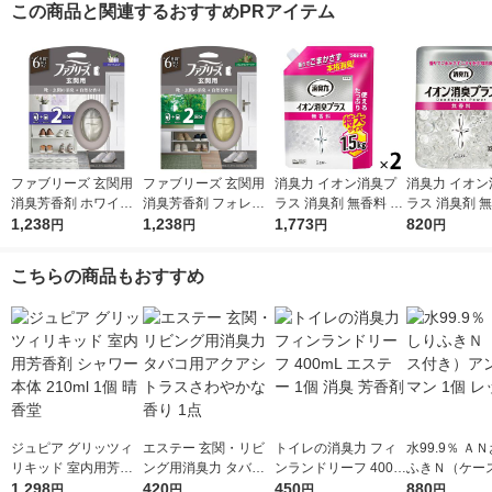
この商品と関連するおすすめPRアイテム
ファブリーズ 玄関用
ファブリーズ 玄関用
消臭力 イオン消臭プ
消臭力 イオン
消臭芳香剤 ホワイト
消臭芳香剤 フォレス
ラス 消臭剤 無香料 詰
ラス 消臭剤 無
ムスクの香り 7mL 1
1,238
ト＆シダーウッドの香
1,238
め替え 特大 1.5kg 2個
1,773
体 320g 2個
820
円
円
円
円
パック（本体+詰替1
り 7mL 1パック（本
エステー
個） P＆G
体+詰替1個） P＆G
こちらの商品もおすすめ
ジュピア グリッツィ
エステー 玄関・リビ
トイレの消臭力 フィ
水99.9％ Ａ
リキッド 室内用芳香
ング用消臭力 タバコ
ンランドリーフ 400m
ふきＮ（ケー
剤 シャワー 本体 210
1,298
用アクアシトラスさわ
420
L エステー 1個 消臭
450
アンパンマン 
880
円
円
円
円