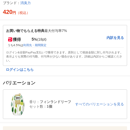
ブランド：
消臭力
420
円
（税込）
お買い物でもらえる特典
最大付与率7%
内訳を見る
5
獲得
%
(18pt)
うち4.5%は
利用先・期間限定
ログイン&全額PayPay支払いで獲得できます。原則として税抜金額に対し付与されます。
表示よりも実際の付与数、付与率が少ない場合があります。詳細は内訳からご確認くださ
い。
ログインはこちら
バリエーション
香り：
フィンランドリーフ
すべてのバリエーションを見る
セット数：
1個