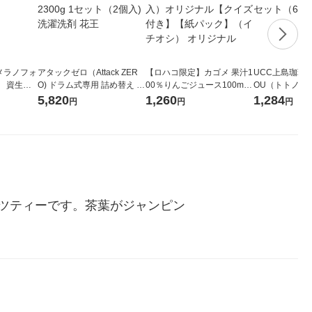
メラノフォ
アタックゼロ（Attack ZER
【ロハコ限定】カゴメ 果汁1
UCC上島珈琲 U
 資生
O) ドラム式専用 詰め替え メ
00％りんごジュース100ml 1
OU（トトノウ） 
ガジャンボ 2300g 1セット
箱（18本入）オリジナル
無糖 500ml 
5,820
1,260
1,284
円
円
円
（2個入) 洗濯洗剤 花王
【クイズ付き】【紙パッ
ク】（イチオシ） オリジナ
ル
ツティーです。茶葉がジャンピン