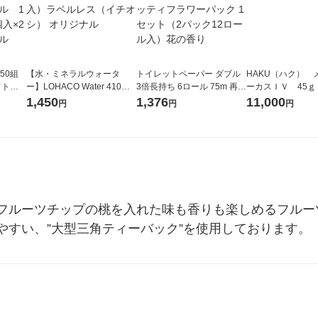
50組
【水・ミネラルウォータ
トイレットペーパー ダブル
HAKU（ハク） 
フトパ
ー】LOHACO Water 410ml
3倍長持ち 6ロール 75m 再生
ーカスＩＶ 45ｇ
ナ オ
1箱（20本入）ラベルレス
紙配合 スコッティフラワー
堂 おまけ付き
1,450
1,376
11,000
円
円
円
10個：
（イチオシ） オリジナル
パック 1セット（2パック12
リジナ
ロール入）花の香り
フルーツチップの桃を入れた味も香りも楽しめるフルー
やすい、”大型三角ティーバック”を使用しております。