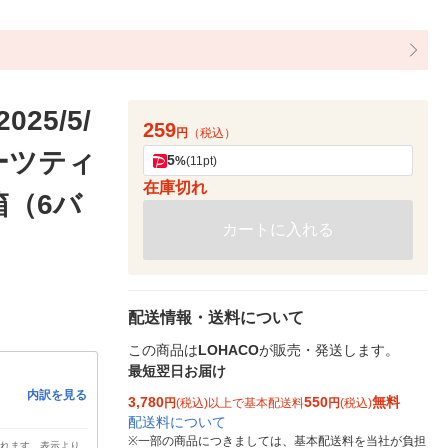
5/5/
259
円
（税込）
ーツティ
5
%
(11pt)
在庫切れ
箱（6バ
カートに入れる
配送情報・送料について
この商品は
LOHACO
が販売・発送します。
最短翌日お届け
内訳を見る
3,780
550
無料
円
(税込)以上で基本配送料
円
(税込)
配送料について
※
一部の商品につきましては、基本配送料を当社が負担
されます。表示より