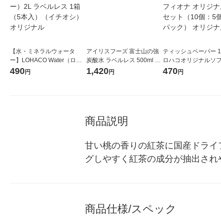
【水・ミネラルウォータ
アイリスフーズ 富士山の強
ティッシュペーパー 1
ー】LOHACO Water（ロハ
炭酸水 ラベルレス 500ml 1
ロハコオリジナルソ
コウォーター）2L ラベルレ
箱（24本入）
ックティッシュ フィオ
490
1,420
470
円
円
円
ス 1箱（5本入）（イチオ
リジナル 1セット（
シ） オリジナル
5個入×2パック） オ
ル
商品説明
甘い桃の香りの紅茶に国産ドライ
グしやすく紅茶の成分が抽出され
商品仕様/スペック