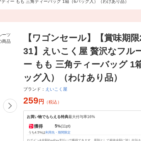
ーツティー もも 三角ティーバッグ 1箱（6バッグ入）（わけあり品）
【ワゴンセール】【賞味期限202
31】えいこく屋 贅沢なフル
ー もも 三角ティーバッグ 1
ッグ入）（わけあり品）
えいこく屋
ブランド：
259
円
（税込）
お買い物でもらえる特典
最大付与率16%
5
獲得
%
(11pt)
うち4.5%は
利用先・期間限定
ログイン&全額PayPay支払いで獲得できます。原則として税抜金額に対し付与