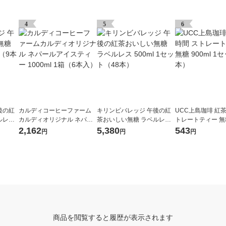
4
5
6
後の紅
カルディコーヒーファーム
キリンビバレッジ 午後の紅
UCC上島珈琲 紅
ルレス
カルディオリジナル ネパー
茶おいしい無糖 ラベルレス
トレートティー 無糖
イチオ
ルアイスティー 1000ml 1箱
500ml 1セット（48本）
1セット（3本）
2,162
5,380
543
円
円
円
（6本入）
商品を閲覧すると履歴が表示されます