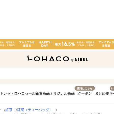
獲得はこちら
レ
トレット
ロハコセール
新着商品
オリジナル商品
クーポン
まとめ割
キ
ー
紅茶
紅茶（ティーバッグ）