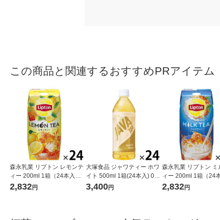
この商品と関連するおすすめPRアイテム
森永乳業 リプトン レモンテ
大塚食品 ジャワティー ホワ
森永乳業 リプトン ミ
ィー 200ml 1箱（24本入）
イト 500ml 1箱(24本入) 035
ィー 200ml 1箱（2
紅茶飲料 紙パック
530510
紅茶飲料 紙パック ド
2,832
3,400
2,832
円
円
円
飲み物 常温保存