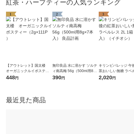
紅茶・ハーブティーの人気ランキング
1
2
3
【アウトレット】国太楼
無印良品 水に溶かす ソルテ
キリンビバレッジ 午
オーガニックルイボスティ
ィ南高梅 56g（500ml用8g×
茶おいしい無糖 ラベ
ー（2g×111P ）
7本入） 良品計画
2L 1箱（9本入）（
448
390
2,020
円
円
円
シ）
最近見た商品