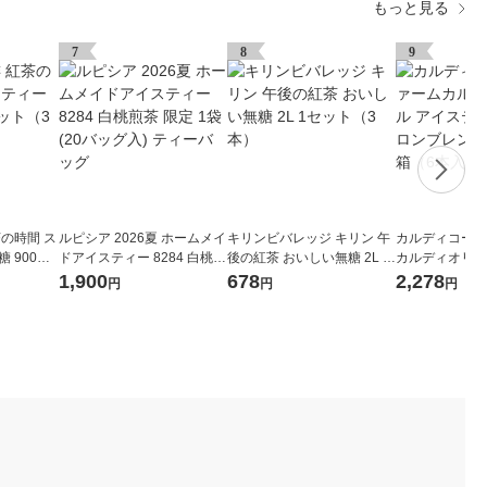
もっと見る
7
8
9
茶の時間 ス
ルピシア 2026夏 ホームメイ
キリンビバレッジ キリン 午
カルディコーヒ
 900ml
ドアイスティー 8284 白桃煎
後の紅茶 おいしい無糖 2L 1
カルディオリジ
茶 限定 1袋(20バッグ入) テ
セット（3本）
ティ加糖セイロ
1,900
678
2,278
円
円
円
ィーバッグ
000ml 1箱（