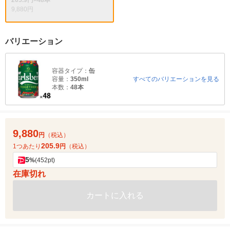
205.9円×48本
9,880円
バリエーション
容器タイプ：
缶
容量：
350ml
すべてのバリエーションを見る
本数：
48本
9,880
円
（税込）
205.9
1つあたり
円
（税込）
5
%
(452pt)
在庫切れ
カートに入れる