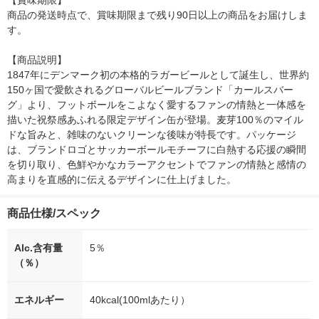
【賞味期限】

商品の発送時点で、賞味期限まで残り90日以上の商品をお届けしま
す。

【商品説明】

1847年にデンマーク初の本格的ラガービールとして誕生し、世界約
150ヶ国で愛飲されるグローバルビールブランド「カールスバー
グ」より、フットボールをこよなく愛するファンの情熱と一体感を
描いた祝祭感あふれる限定デザイン缶が登場。麦芽100％のマイル
ドな旨みと、雑味のないクリーンな後味が特長です。パッケージ
は、ブランドロゴとサッカーボールモチーフに白熱する応援の瞬間
を切り取り、色鮮やかなカラーアクセントでファンの情熱と感情の
高まりを直感的に伝えるデザインに仕上げました。
商品仕様/スペック
Alc.含有量
5％
（％）
エネルギー
40kcal(100mlあたり）