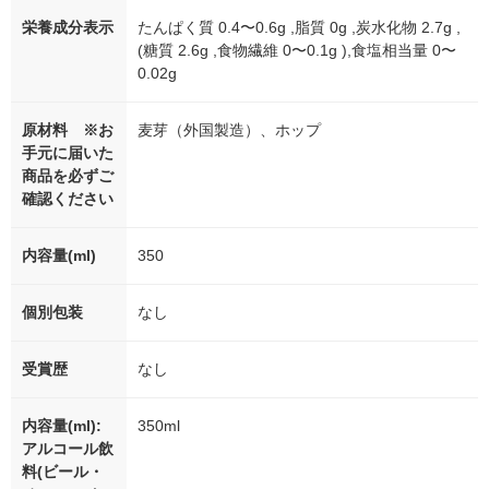
栄養成分表示
たんぱく質 0.4〜0.6g ,脂質 0g ,炭水化物 2.7g ,
(糖質 2.6g ,食物繊維 0〜0.1g ),食塩相当量 0〜
0.02g
原材料 ※お
麦芽（外国製造）、ホップ
手元に届いた
商品を必ずご
確認ください
内容量(ml)
350
個別包装
なし
受賞歴
なし
内容量(ml):
350ml
アルコール飲
料(ビール・