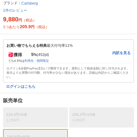
ブランド：
Carlsberg
1件のレビュー
9,880
円
（税込）
205.9
1つあたり
円
（税込）
お買い物でもらえる特典
最大付与率11%
内訳を見る
5
獲得
%
(452pt)
うち4.5%は
利用先・期間限定
ログイン&全額PayPay支払いで獲得できます。原則として税抜金額に対し付与されます。
表示よりも実際の付与数、付与率が少ない場合があります。詳細は内訳からご確認くださ
い。
ログインはこちら
販売単位
216.4円×6本
208.3円×24本
1,298円
4,998円