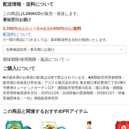
配送情報・送料について
この商品は
LOHACO
が販売・発送します。
最短翌日お届け
3,780
550
無料
円
(税込)以上で基本配送料
円
(税込)
配送料について
※
一部の商品につきましては、基本配送料を当社が負担いたします。
在庫確認住所：東京都にお届け
賞味期限/使用期限・返品について
ご購入について
■20歳未満のお客様の飲酒は法律で禁止されています。■酒類販売管理者標識・
販売場の名称及び所在地：アスクル株式会社本社 東京都江東区豊洲三丁目2番3
号豊洲キュービックガーデン11F・酒類販売管理者の氏名：堀口卓哉・酒類販
売管理研修受講年月日：2025/11/28・次回研修の受講期限：2028/11/27・研修
実施団体名：一社）酒類政策研究所
この商品と関連するおすすめPRアイテム