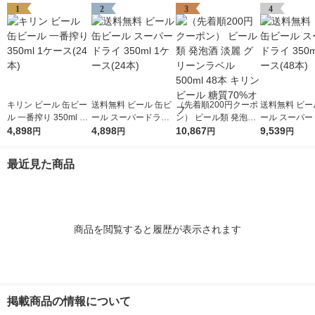
1
2
3
4
キリン ビール 缶ビー
送料無料 ビール 缶ビ
（先着順200円クーポ
送料無料 ビー
ル 一番搾り 350ml 1
ール スーパードライ
ン） ビール類 発泡酒
ール スーパー
ケース(24本)
4,898
350ml 1ケース(24本)
4,898
淡麗 グリーンラベル
10,867
350ml 2ケース
9,539
円
円
円
円
500ml 48本 キリンビ
ール 糖質70%オフ
最近見た商品
商品を閲覧すると履歴が表示されます
掲載商品の情報について