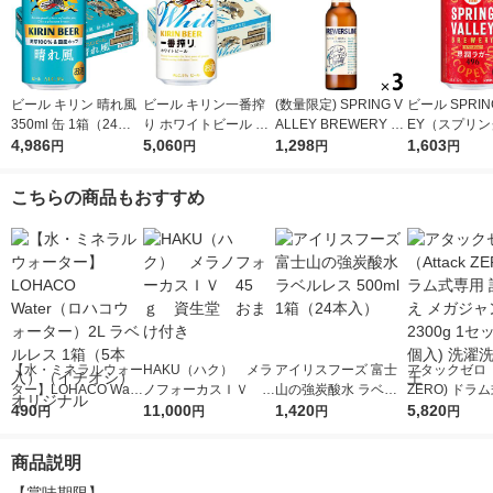
ビール キリン 晴れ風
ビール キリン一番搾
(数量限定) SPRING V
ビール SPRING
350ml 缶 1箱（24
り ホワイトビール 缶
ALLEY BREWERY B
EY（スプリ
本） 缶ビール
4,986
350ml 1ケース(24本)
5,060
REWERS LINE#1デ
1,298
ー） 豊潤 496 
1,603
円
円
円
円
ィップホップ BRAVO
6本 クラフト
330ml 3本
こちらの商品もおすすめ
【水・ミネラルウォー
HAKU（ハク） メラ
アイリスフーズ 富士
アタックゼロ（A
ター】LOHACO Wate
ノフォーカスＩＶ 4
山の強炭酸水 ラベル
ZERO) ドラ
r（ロハコウォータ
490
5ｇ 資生堂 おまけ
11,000
レス 500ml 1箱（24
1,420
詰め替え メガ
5,820
円
円
円
円
ー）2L ラベルレス 1
付き
本入）
ボ 2300g 1
箱（5本入）（イチオ
個入) 洗濯洗剤
商品説明
シ） オリジナル