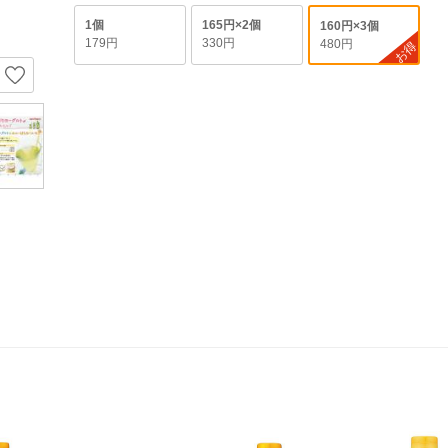
1個
165円×2個
160円×3個
179円
330円
480円
お得