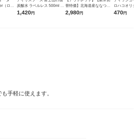
ter（ロハ
炭酸水 ラベルレス 500ml 1
替特価】北海道産ななつぼ
ロハコオリジナ
 ラベルレ
箱（24本入）
し 無洗米 5kg 1袋 令和7年産
ックティッシュ
1,420
2,980
470
円
円
円
（イチオ
米 木徳神糧 オリジナル
リジナル 1セ
5個入×2パック
ル
でも手軽に使えます。