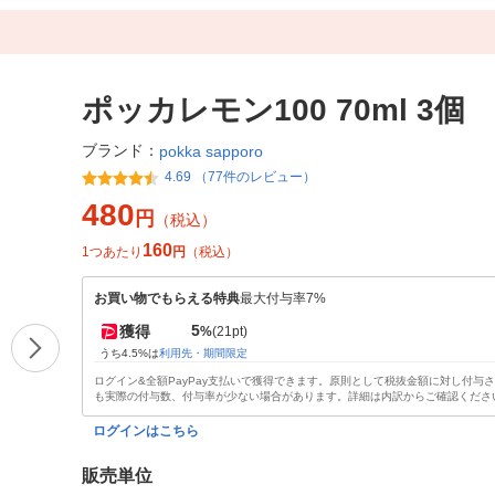
ポッカレモン100 70ml 3個
ブランド：
pokka sapporo
4.69 （77件のレビュー）
480
円
（税込）
160
1つあたり
円
（税込）
お買い物でもらえる特典
最大付与率7%
5
獲得
%
(21pt)
うち4.5%は
利用先・期間限定
ログイン&全額PayPay支払いで獲得できます。原則として税抜金額に対し付与
も実際の付与数、付与率が少ない場合があります。詳細は内訳からご確認くださ
ログインはこちら
販売単位