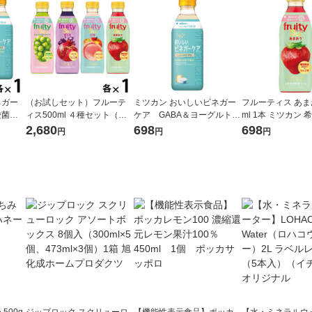
ネガー
（お試しセット）フルーテ
ミツカン おいしいビネガー
フルーティス あまお
酸菌＆
ィス500ml ４種セット（シ
ケア GABA＆ヨーグルト 5
ml 1本 ミツカン 
ざく
ャインマスカット・ざく
00ml 1本 希釈用 りんご酢 リ
県産あまおう いち
2,680
698
698
円
円
円
ト500
ろ・白桃・あまおう）飲む
ンゴ酢 ビネガードリンク
酢 ビネガードリン
ードリ
お酢 ビネガードリンク 希釈
用
500g
ジップロック スクリューロ
【機能性表示食品】ポッカ
【水・ミネラルウ