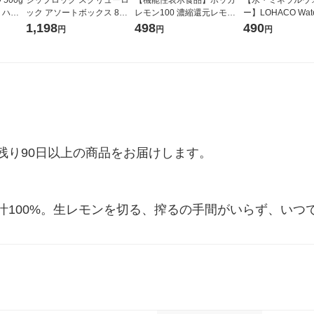
 ハチ
ック アソートボックス 8個
レモン100 濃縮還元レモン
ー】LOHACO Wa
入（300ml×5個、473ml×3
果汁100％ 450ml 1個 ポ
コウォーター）2L
1,198
498
490
円
円
円
個）1箱 旭化成ホームプロダ
ッカサッポロ
ス 1箱（5本入）
クツ
シ） オリジナル
り90日以上の商品をお届けします。

汁100%。生レモンを切る、搾るの手間がいらず、いつ