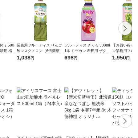
う 500
業務用フルーティス りんご
フルーティス ざくろ 500ml
【お買い得セッ
希釈用 福岡
酢マスクメロン（6倍濃縮タ
1本 ミツカン 希釈用 ザクロ
ン業務用フルー
ご 飲むお
イプ）1000ml 1個 ミツカン
飲むお酢 ビネガードリンク
産果汁シリーズ
1,038
698
1,950
円
円
円
ク
大容量 飲むお酢 リンゴ酢
シャインマスカ
子はちみつ）６
む酢
ォータ
アイリスフーズ 富士山の強
【アウトレット】【新米切
ティッシュペーパ