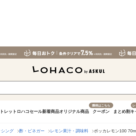
獲得はこちら
レ
トレット
ロハコセール
新着商品
オリジナル商品
クーポン
まとめ割
キ
ッシング
酢・ビネガー
レモン果汁・調味料
ポッカレモン100 70m