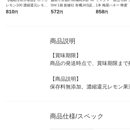
レモン100 濃縮還元レモン
0ml 1個 創健社 有機JAS認証
1本 梅屋ハネー 蜂蜜
果汁100％ 120ml 3個 ポッ
オーガニック
ミツ
810
572
858
円
円
円
カサッポロ
商品説明
【賞味期限】

商品の発送時点で、賞味期限まで残
【商品説明】

保存料無添加。濃縮還元レモン果
商品仕様/スペック