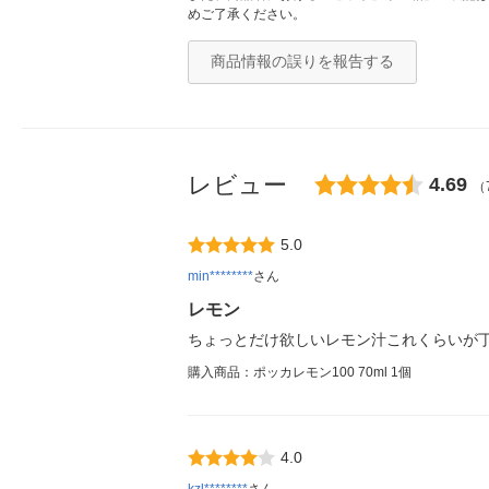
めご了承ください。
商品情報の誤りを報告する
レビュー
4.69
（
5.0
min********
さん
レモン
ちょっとだけ欲しいレモン汁これくらいが
購入商品：ポッカレモン100 70ml 1個
4.0
kzl********
さん