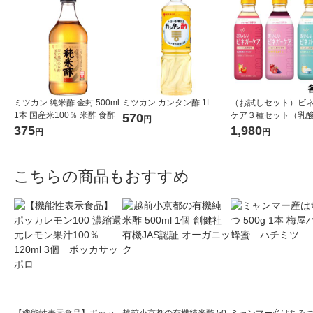
ミツカン 純米酢 金封 500ml
ミツカン カンタン酢 1L
（お試しセット）ビ
1本 国産米100％ 米酢 食酢
ケア３種セット（乳
570
円
りんご・セラミド＆
375
1,980
円
円
ろ・GABA＆ヨーグル
ml）飲むお酢ビネガ
ンク
こちらの商品もおすすめ
【機能性表示食品】ポッカ
越前小京都の有機純米酢 50
ミャンマー産はちみつ 