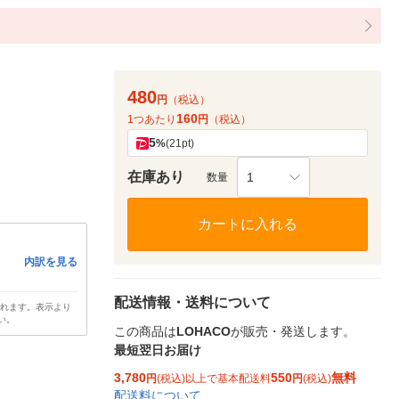
480
円
（税込）
160
1つあたり
円
（税込）
5
%
(21pt)
在庫あり
1
数量
カートに入れる
内訳を見る
配送情報・送料について
されます。表示より
い。
この商品は
LOHACO
が販売・発送します。
最短翌日お届け
3,780
550
無料
円
(税込)以上で基本配送料
円
(税込)
配送料について