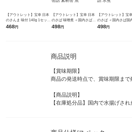
【アウトレット】宝幸 日本
【アウトレット】宝幸 日本
【アウトレット】宝幸
のさんま 味付 140g 1セット
のさば 味噌煮 ＜国内さば国
のさば ＜国内さば国
（1缶×2） さんま缶 サンマ
内製造＞ 190g 1セット（1
＞ 190g 1セット（1
468
498
498
円
円
円
缶 魚介缶詰 魚
缶×2） さば缶 サバ缶 鯖缶
缶詰 鯖缶 さば缶 サバ
魚介缶詰 素材缶 魚
介缶詰 水煮
商品説明
【賞味期限】

商品の発送時点で、賞味期限まで残
【商品説明】

【在庫処分品】国内で水揚げされた