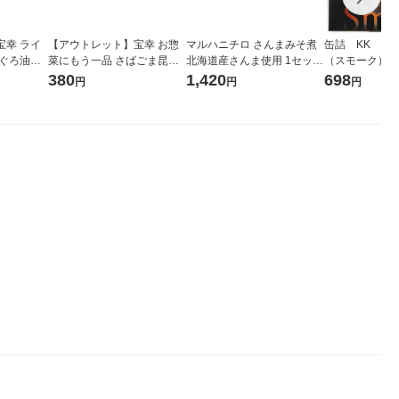
宝幸 ライ
【アウトレット】宝幸 お惣
マルハニチロ さんまみそ煮
缶詰 KK 缶つ
まぐろ油漬
菜にもう一品 さばごま昆布
北海道産さんま使用 1セット
（スモーク） 
ト(3缶シュ
1セット（1パック×2） レト
（5個）缶詰 DHA
グループ本社 
380
1,420
698
円
円
円
蓄
ルト