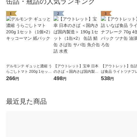
缶詰・瓶詰の人気ランキング
1
2
3
デルモンテ ギュッと濃縮 う
【アウトレット】宝幸 日本
【アウトレット】缶詰
らごしトマト 200g 1セット
のさば ＜国内さば国内製造
ば食品 ライトツナフ
（1個×2）キッコーマン 紙
＞ 190g 1セット（1缶×2）
70g 4缶入×1パック 
266
498
538
円
円
円
パック
缶詰 鯖缶 さば缶 サバ缶 魚
油漬 まぐろ缶
介缶詰 水煮
最近見た商品