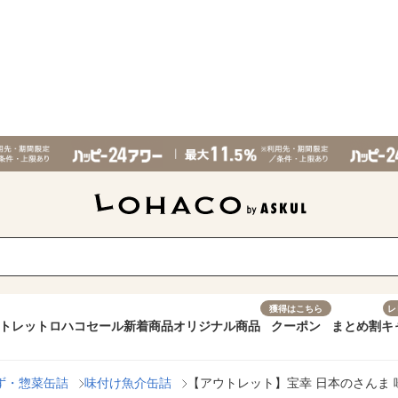
獲得はこちら
レ
トレット
ロハコセール
新着商品
オリジナル商品
クーポン
まとめ割
キ
ず・惣菜缶詰
味付け魚介缶詰
【アウトレット】宝幸 日本のさんま 味噌