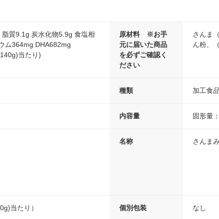
 脂質9.1g 炭水化物5.9g 食塩相
原材料 ※お手
さんま
ウム364mg DHA682mg
元に届いた商品
ん粉、
(140g)当たり)
を必ずご確認く
ださい
種類
加工食
内容量
固形量：
名称
さんま
140g)当たり）
個別包装
なし