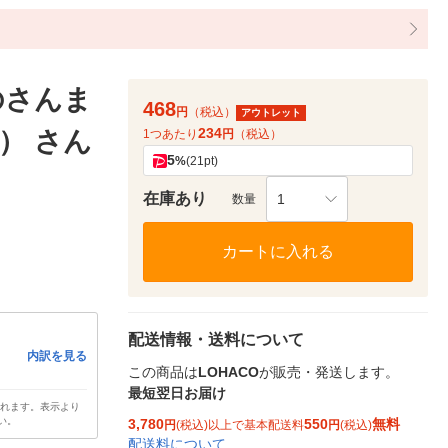
のさんま
468
円
（税込）
アウトレット
234
2） さん
1つあたり
円
（税込）
5
%
(21pt)
在庫あり
1
数量
カートに入れる
配送情報・送料について
内訳を見る
この商品は
LOHACO
が販売・発送します。
最短翌日お届け
されます。表示より
い。
3,780
550
無料
円
(税込)以上で基本配送料
円
(税込)
配送料について