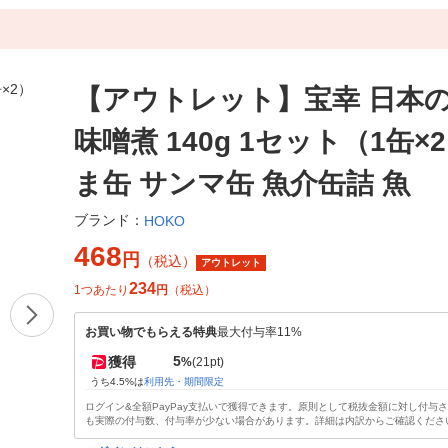
【アウトレット】宝幸 日本
味噌煮 140g 1セット（1缶×
ま缶 サンマ缶 魚介缶詰 魚
ブランド：
HOKO
468
円
（税込）
アウトレット
234
1つあたり
円
（税込）
お買い物でもらえる特典
最大付与率11%
5
獲得
%
(21pt)
うち4.5%は
利用先・期間限定
ログイン&全額PayPay支払いで獲得できます。原則として税抜金額に対し付与
も実際の付与数、付与率が少ない場合があります。詳細は内訳からご確認くださ