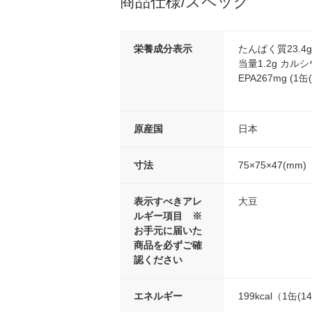
商品仕様/スペック
栄養成分表示
たんぱく質23.4g
当量1.2g カルシ
EPA267mg (1缶
原産国
日本
寸法
75×75×47(mm)
表示すべきアレ
大豆
ルギー項目 ※
お手元に届いた
商品を必ずご確
認ください
エネルギー
199kcal（1缶(