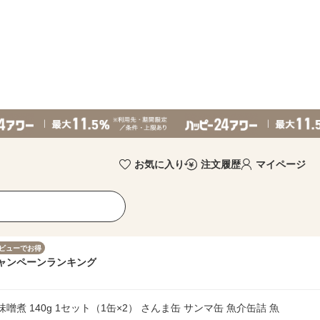
お気に入り
注文履歴
マイページ
ビューでお得
ャンペーン
ランキング
煮 140g 1セット（1缶×2） さんま缶 サンマ缶 魚介缶詰 魚