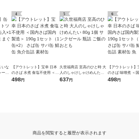
4
5
6
 いな
【アウトレット】宝幸 日本
久世福商店 至高のひと時 大
【アウトレット】
レーク
のさば 水煮 食塩不使用 ＜国
人のしゃけしゃけめんたい 8
のさば 味噌煮 ＜
ツナ缶
内さば国内製造＞ 190g 1セ
0g 1個 サンクゼール 瓶詰 ご
内製造＞ 190g 1
498
637
498
円
円
円
ット（1缶×2） さば缶 サバ
飯のおとも
缶×2） さば缶 サ
缶 鯖缶 魚介缶詰 素材缶
魚介缶詰 素材缶 
商品を閲覧すると履歴が表示されます