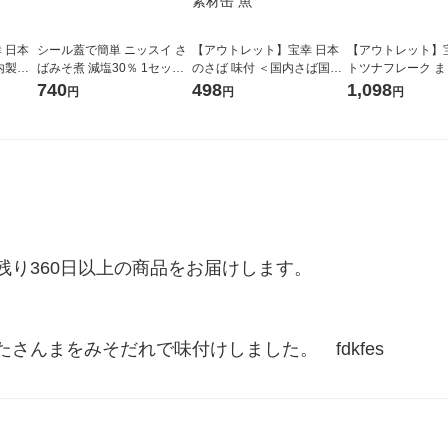
 日本
シール蓋で簡単 ニッスイ さ
【アウトレット】宝幸 日本
【アウトレット】
内製造
ばみそ煮 減塩30％ 1セット
のさば 味付 ＜国内さば国内
トツナフレーク 
缶×2）
（3個）スイスイオープン 缶
製造＞ 190g 1セット（1缶×
大豆油使用 1セッ
740
498
1,098
円
円
円
缶 魚
詰
2） さば缶 サバ缶 鯖缶 魚介
リンク×3) 缶詰 備
缶詰 素材缶 魚
り360日以上の商品をお届けします。

さんまをみそだれで味付けしました。　fdkfes