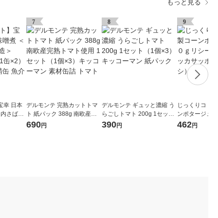
もっと見る
7
8
9
宝幸 日本
デルモンテ 完熟カットトマ
デルモンテ ギュッと濃縮 う
じっくりコトコ
国内さば国
ト 紙パック 388g 南欧産完
らごしトマト 200g 1セット
ンポタージュ１
セット（1
熟トマト使用 1セット（1個
（1個×3）キッコーマン 紙
ール缶 3缶 ポ
690
390
462
円
円
円
バ缶 鯖缶
×3）キッコーマン 素材缶詰
パック
（イチオシ）
魚
トマト