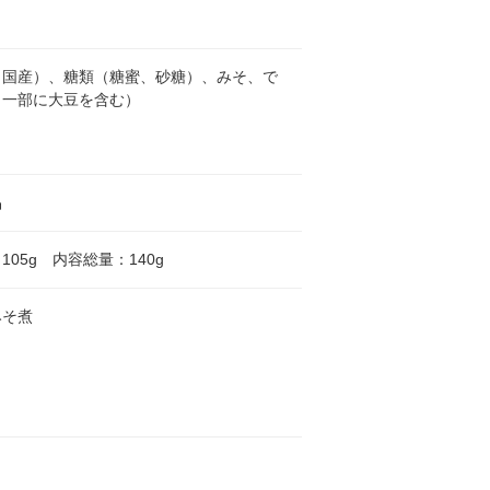
（国産）、糖類（糖蜜、砂糖）、みそ、で
（一部に大豆を含む）
品
105g 内容総量：140g
みそ煮