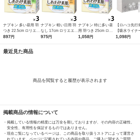
ナプキン 多い昼用 羽
ナプキン 軽い日用 羽
ナプキン 特に多い昼
【ロハコ先行
つき 22.5cm ロリエエ
なし 17cm ロリエエフ
用 羽つき 25cm ロリ
【吸水ライナー
フ しあわせ素肌 超ス
897
しあわせ素肌 超スリ
975
エエフ しあわせ素肌
1,058
イズ 10cc 17.
1,098
円
円
円
円
リム 1セット（20枚×
ム 1セット（32枚×3
超スリム 1セット（17
香料 さらさら
3個） 花王
個） 花王
枚×3個） 花王
セット(90枚入
最近見た商品
入×3パック) 
商品を閲覧すると履歴が表示されます
掲載商品の情報について
・
掲載している情報の精度には万全を期しておりますが、その内容の正確性、
安全性、有用性を保証するものではありません。
・
現在ご覧になっているページは、この商品を取り扱うストアによって運営さ
れています。ページに記載されている内容や商品、ご購入に関するご質問