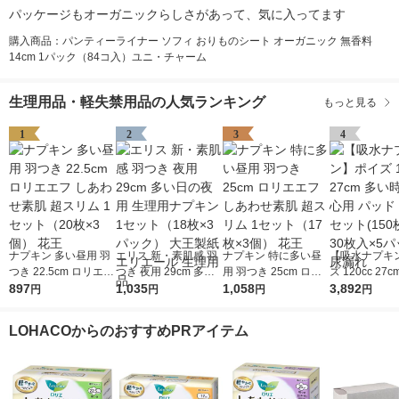
パッケージもオーガニックらしさがあって、気に入ってます
購入商品：パンティーライナー ソフィ おりものシート オーガニック 無香料
14cm 1パック（84コ入）ユニ・チャーム
生理用品・軽失禁用品の人気ランキング
もっと見る
1
2
3
4
ナプキン 多い昼用 羽
エリス 新・素肌感 羽
ナプキン 特に多い昼
【吸水ナプキ
つき 22.5cm ロリエエ
つき 夜用 29cm 多い
用 羽つき 25cm ロリ
ズ 120cc 27
フ しあわせ素肌 超ス
897
日の夜用 生理用ナプ
1,035
エエフ しあわせ素肌
1,058
も安心用 パッ
3,892
円
円
円
円
リム 1セット（20枚×
キン 1セット（18枚×
超スリム 1セット（17
1セット(150
3個） 花王
3パック） 大王製紙
枚×3個） 花王
枚入×5パック)
LOHACOからのおすすめPRアイテム
エリエール 生理用品