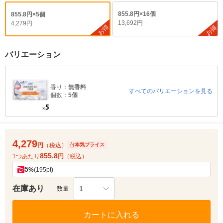
855.8円×16個
855.8円×5個
13,692円
4,279円
お得
お得
バリエーション
香り：
無香料
すべてのバリエーションを見る
個数：
5個
4,279
円
（税込）
本気プライス
855.8
1つあたり
円
（税込）
5
%
(195pt)
在庫あり
1
数量
カートに入れる