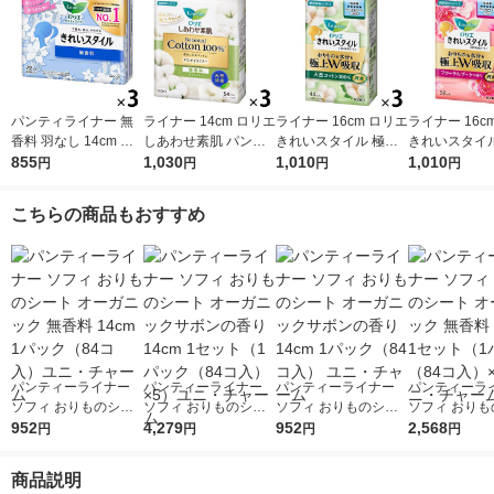
パンティライナー 無
ライナー 14cm ロリエ
ライナー 16cm ロリエ
ライナー 16c
香料 羽なし 14cm ロ
しあわせ素肌 パンテ
きれいスタイル 極上
きれいスタイル
リエ きれいスタイル
855
ィライナー BOTANIC
1,030
Ｗ吸収 ロング＆ワイ
1,010
W吸収 ロング
1,010
円
円
円
円
1セット（72枚×3個）
ALCOTTON100％ 天
ド 天然コットン１０
ド フローラルブーケ
花王 おりものシート
然消臭 1セット（3
０％ 1セット（44枚×
の香り 1セッ
こちらの商品もおすすめ
個） 花王 おりものシ
3個） 花王
×3個）花王
ート
パンティーライナー
パンティーライナー
パンティーライナー
パンティーラ
ソフィ おりものシー
ソフィ おりものシー
ソフィ おりものシー
ソフィ おりも
ト オーガニック 無香
952
ト オーガニックサボ
4,279
ト オーガニックサボ
952
ト オーガニッ
2,568
円
円
円
円
料 14cm 1パック（84
ンの香り 14cm 1セッ
ンの香り 14cm 1パッ
料 14cm 1セ
コ入）ユニ・チャーム
ト（1パック（84コ
ク（84コ入） ユニ・
パック（84コ
商品説明
入）×5）ユニ・チャ
チャーム
3）ユニ・チ