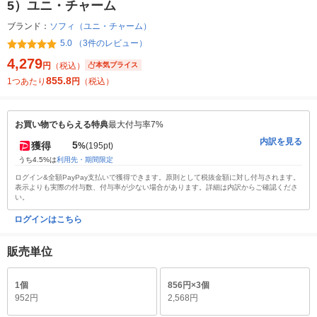
5）ユニ・チャーム
ブランド：
ソフィ（ユニ・チャーム）
5.0 （3件のレビュー）
4,279
円
（税込）
本気プライス
855.8
1つあたり
円
（税込）
お買い物でもらえる特典
最大付与率7%
内訳を見る
5
獲得
%
(195pt)
うち4.5%は
利用先・期間限定
ログイン&全額PayPay支払いで獲得できます。原則として税抜金額に対し付与されます。
表示よりも実際の付与数、付与率が少ない場合があります。詳細は内訳からご確認くださ
い。
ログインはこちら
販売単位
1個
856円×3個
952円
2,568円