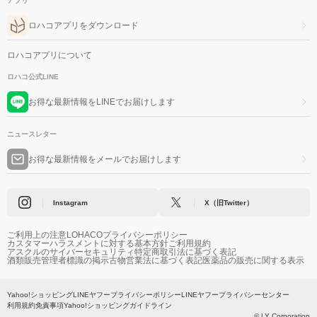
アプリ
ロハコアプリをダウンロード
ロハコアプリについて
ロハコ公式LINE
お得な最新情報をLINEでお届けします
ニュースレター
お得な最新情報をメールでお届けします
Instagram
X（旧Twitter）
ご利用上の注意
LOHACOプライバシーポリシー
カスタマーハラスメントに対する基本方針
ご利用規約
アスクルのサイバーセキュリティ
特定商取引法に基づく表記
酒類販売管理者標識の掲示
古物営業法に基づく表記
医薬品の販売に関する表示
Yahoo!ショッピング
LINEヤフープライバシーポリシー
LINEヤフープライバシーセンター
利用規約
免責事項
Yahoo!ショッピングガイドライン
© LY Corporation