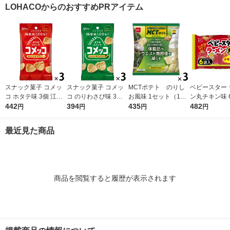
ト（1袋×4） 森永製菓
オニオン味 1セット
永製菓 お買い
LOHACOからのおすすめPRアイテム
お買い得 スナック菓
（1個×3）
ック菓子 お
子 行楽
行楽 パーテ
スナック菓子 コメッ
スナック菓子 コメッ
MCTポテト のりし
ベビースター 
コ ホタテ味 3個 江崎
コ のりわさび味 3個
お風味 1セット（1袋
ン丸チキン味 6
グリコ
442
江崎グリコ
394
（40g）×3） 機能性
435
32g 1セット
482
円
円
円
円
表示食品 おやつカン
2） おやつカ
パニー
小袋 小分け 
最近見た商品
商品を閲覧すると履歴が表示されます