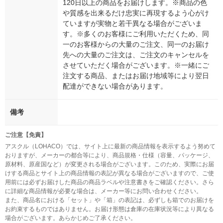
120日以上の商品をお届けします。※商品の色
や質感を出来るだけ忠実に再現するよう心がけ
ていますが実物と若干異なる場合がございま
す。※多くのお客様にご利用いただくため、同
一のお客様からの大量のご注文、同一のお届け
先への大量のご注文は、ご注文のキャンセルを
させていただく場合がございます。※一緒にご
注文する商品、またはお届け地域等により翌日
配達ができない場合があります。
備考
ご注意【免責】
アスクル（LOHACO）では、サイト上に最新の商品情報を表示するよう努めて
おりますが、メーカーの都合等により、商品規格・仕様（容量、パッケージ、
原材料、原産国など）が変更される場合がございます。このため、実際にお届
けする商品とサイト上の商品情報の表記が異なる場合がございますので、ご使
用前には必ずお届けした商品の商品ラベルや注意書きをご確認ください。さら
に詳細な商品情報が必要な場合は、メーカー等にお問い合わせください。
また、商品名における「セット」や「箱」の表記は、必ずしも箱でのお届けを
お約束するものではありません。お届け形態は倉庫の在庫状況等により異なる
場合がございます。あらかじめご了承ください。