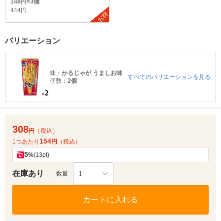
148円×3個
444円
お得
バリエーション
味：
かるじゃが うましお味
すべてのバリエーションを見る
個数：
2個
308
円
（税込）
154
1つあたり
円
（税込）
5
%
(13pt)
在庫あり
1
数量
カートに入れる