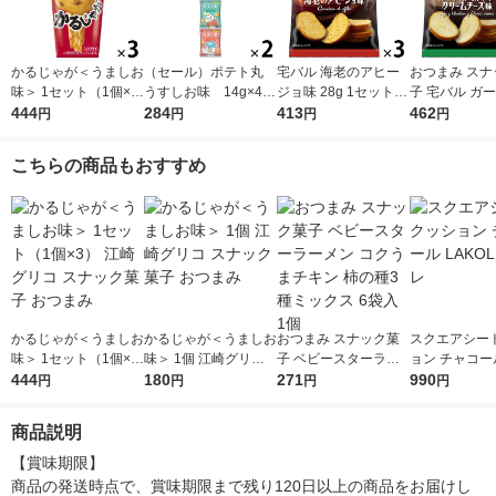
かるじゃが＜うましお
（セール）ポテト丸
宅バル 海老のアヒー
おつまみ スナ
味＞ 1セット（1個×
うすしお味 14g×4
ジョ味 28g 1セット
子 宅バル ガ
3） 江崎グリコ スナ
444
袋 1セット(4袋×2)
284
（1袋×3） おやつカン
413
＆ハーブクリ
462
円
円
円
円
ック菓子 おつまみ
おやつカンパニー 小
パニー おつまみ お菓
ズ味 28g 1
袋 小分け 食べきりサ
子
袋×3）
こちらの商品もおすすめ
イズ
かるじゃが＜うましお
かるじゃが＜うましお
おつまみ スナック菓
スクエアシー
味＞ 1セット（1個×
味＞ 1個 江崎グリコ
子 ベビースターラー
ョン チャコール L
3） 江崎グリコ スナ
444
スナック菓子 おつま
180
メン コクうまチキン
271
OLE/ラコレ
990
円
円
円
円
ック菓子 おつまみ
み
柿の種3種ミックス 6
袋入 1個
商品説明
【賞味期限】

商品の発送時点で、賞味期限まで残り120日以上の商品をお届けし