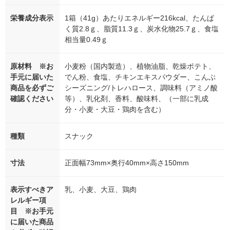
栄養成分表示
1箱（41g）あたりエネルギー216kcal、たんぱ
く質2.8ｇ、脂質11.3ｇ、炭水化物25.7ｇ、食塩
相当量0.49ｇ
原材料 ※お
小麦粉（国内製造）、植物油脂、乾燥ポテト、
手元に届いた
でん粉、食塩、チキンエキスパウダー、こんぶ
商品を必ずご
シーズニング/トレハロース、調味料（アミノ酸
確認ください
等）、乳化剤、香料、酸味料、（一部に乳成
分・小麦・大豆・鶏肉を含む）
種類
スナック
寸法
正面幅73mm×奥行40mm×高さ150mm
表示すべきア
乳、小麦、大豆、鶏肉
レルギー項
目 ※お手元
に届いた商品