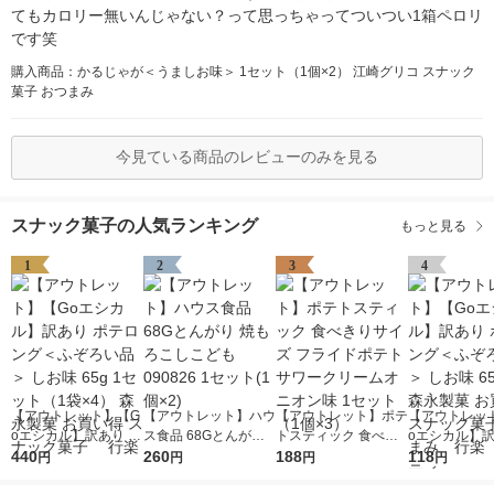
てもカロリー無いんじゃない？って思っちゃってついつい1箱ペロリ
です笑
購入商品：かるじゃが＜うましお味＞ 1セット（1個×2） 江崎グリコ スナック
菓子 おつまみ
今見ている商品のレビューのみを見る
スナック菓子の人気ランキング
もっと見る
1
2
3
4
【アウトレット】【G
【アウトレット】ハウ
【アウトレット】ポテ
【アウトレッ
oエシカル】訳あり ポ
ス食品 68Gとんがり
トスティック 食べき
oエシカル】訳
テロング＜ふぞろい品
440
焼もろこしこども 090
260
りサイズ フライドポ
188
テロング＜ふ
118
円
円
円
円
＞ しお味 65g 1セッ
826 1セット(1個×2)
テト サワークリーム
＞ しお味 65g