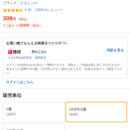
ブランド：
かるじゃが
4.34 （29件のレビュー）
308
円
（税込）
154
1つあたり
円
（税込）
お買い物でもらえる特典
最大付与率7%
内訳を見る
5
獲得
%
(13pt)
うち4.5%は
利用先・期間限定
ログイン&全額PayPay支払いで獲得できます。原則として税抜金額に対し付与されます。
表示よりも実際の付与数、付与率が少ない場合があります。詳細は内訳からご確認くださ
い。
ログインはこちら
販売単位
1個
154円×2個
180円
308円