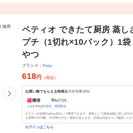
ペティオ できたて厨房 蒸し
プチ（1切れ×10パック）1袋 
やつ
ブランド：
Petio
618
円
（税込）
お買い物でもらえる特典
最大付与率16%
5
獲得
%
(27pt)
うち4.5%は
利用先・期間限定
ログイン&全額PayPay支払いで獲得できます。原則として税抜金額に対し付与
も実際の付与数、付与率が少ない場合があります。詳細は内訳からご確認くださ
ログインはこちら