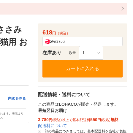
ささみ
618
円
（税込）
猫用 お
5
%
(27pt)
在庫あり
1
数量
カートに入れる
配送情報・送料について
内訳を見る
この商品は
LOHACO
が販売・発送します。
最短翌日お届け
されます。表示より
い。
3,780
550
無料
円
(税込)以上で基本配送料
円
(税込)
配送料について
※
一部の商品につきましては、基本配送料を当社が負担