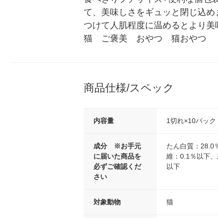
て、美味しさをギュッと閉じ込め
つけて人肌程度に温めるとより美
猫　ご褒美　おやつ　猫おやつ　
商品仕様/スペック
内容量
1切れ×10パック
成分 ※お手元
たん白質：28.
に届いた商品を
維：0.1％以下、
必ずご確認くだ
以下
さい
対象動物
猫