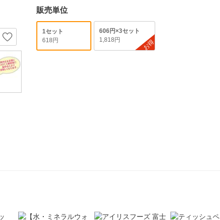
販売単位
606円×3セット
1セット
1,818円
618円
お得