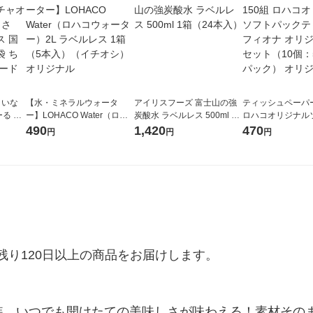
）いな
【水・ミネラルウォータ
アイリスフーズ 富士山の強
ティッシュペーパー
ーる 猫
ー】LOHACO Water（ロハ
炭酸水 ラベルレス 500ml 1
ロハコオリジナル
ミック
コウォーター）2L ラベルレ
箱（24本入）
ックティッシュ フ
490
1,420
470
円
円
円
1袋 ち
ス 1箱（5本入）（イチオ
リジナル 1セット
 おや
シ） オリジナル
5個入×2パック）
ル
り120日以上の商品をお届けします。

装。いつでも開けたての美味しさが味わえる！素材その