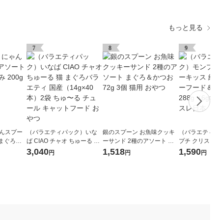
もっと見る
7
8
9
ゃんスプー
（バラエティパック）いな
銀のスプーン お魚味クッキ
（バラエティパ
 まぐろ＆
ば CIAO チャオ ちゅーる 猫
ーサンド 2種のアソート ま
プチ クリスピ
個 猫 おやつ
まぐろバラエティ 国産（14
ぐろ＆かつお 72g 3個 猫用
栄養食 シーフ
3,040
1,518
1,590
円
円
円
g×40本）2袋 ちゅ〜る チュ
おやつ
味 288g（6g×
ール キャットフード おやつ
スレ日本