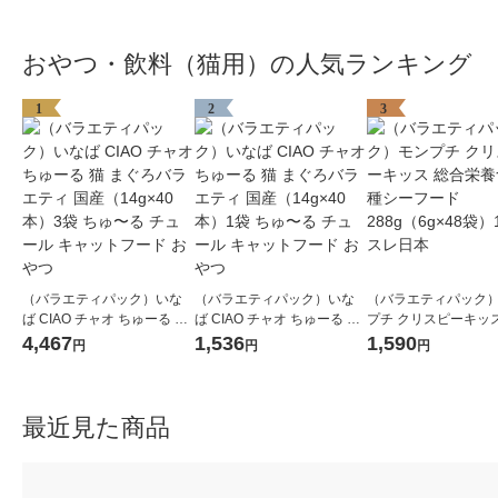
おやつ・飲料（猫用）の人気ランキング
1
2
3
（バラエティパック）いな
（バラエティパック）いな
（バラエティパック
ば CIAO チャオ ちゅーる 猫
ば CIAO チャオ ちゅーる 猫
プチ クリスピーキッス
まぐろバラエティ 国産（14
まぐろバラエティ 国産（14
栄養食 4種シーフード 
4,467
1,536
1,590
円
円
円
g×40本）3袋 ちゅ〜る チュ
g×40本）1袋 ちゅ〜る チュ
（6g×48袋）1袋 ネ
ール キャットフード おやつ
ール キャットフード おやつ
最近見た商品