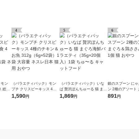
4
5
6
）モン
（バラエティパック）モン
（バラエティパック）いな
銀のスプーン に
 総合
プチ クリスピーキッス 4種
ば 贅沢ぽんちゅーる 猫 まぐ
ン 2種のアソート
288g
のチキン＆お魚 312g（6g×5
ろ海鮮バラエティ（35g×20
鶏ささみ 200g 1
1,590
1,869
891
円
円
円
スレ日本
2袋）1袋 大容量 ネスレ日本
個入）1袋 ちゅ〜る キャッ
猫用 おやつ
トフード