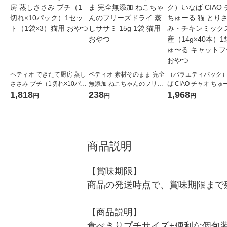
ペティオ できたて厨房 蒸し
ペティオ 素材そのまま 完全
（バラエティパック
ささみ プチ（1切れ×10パッ
無添加 ねこちゃんのフリー
ば CIAO チャオ ちゅ
ク）1セット（1袋×3）猫用
ズドライ 蒸しササミ 15g 1
とりささみ・チキン
1,818
238
1,968
円
円
円
おやつ
袋 猫用 おやつ
ス 国産（14g×40本）
ゅ〜る キャットフード
つ
商品説明
【賞味期限】

商品の発送時点で、賞味期限まで残
【商品説明】

食べきりプチサイズ+便利な個包