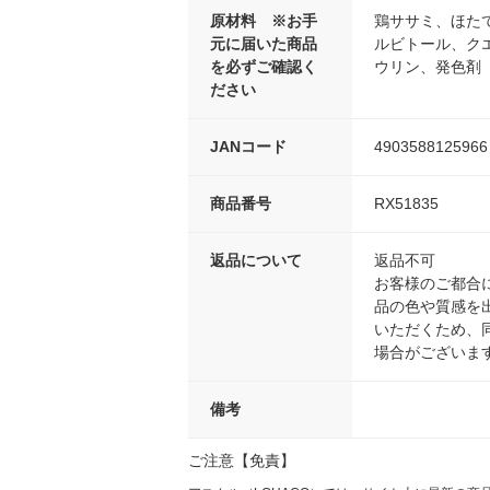
原材料 ※お手
鶏ササミ、ほた
元に届いた商品
ルビトール、クエ
を必ずご確認く
ウリン、発色剤
ださい
JANコード
4903588125966
商品番号
RX51835
返品について
返品不可
お客様のご都合
品の色や質感を
いただくため、
場合がございま
備考
ご注意【免責】