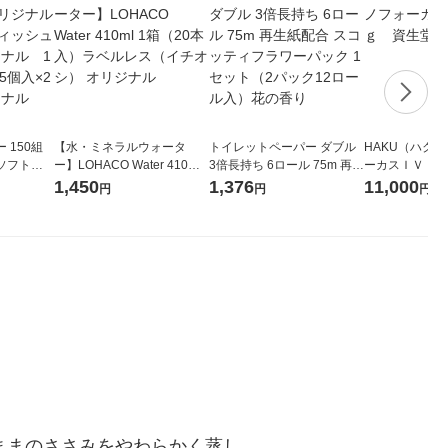
 150組
【水・ミネラルウォータ
トイレットペーパー ダブル
HAKU（ハク
ソフトパ
ー】LOHACO Water 410ml
3倍長持ち 6ロール 75m 再生
ーカスＩＶ 4
ィオナ オ
1箱（20本入）ラベルレス
紙配合 スコッティフラワー
堂 おまけ付き
1,450
1,376
11,000
円
円
円
（10個：
（イチオシ） オリジナル
パック 1セット（2パック12
 オリジナ
ロール入）花の香り
ままのささみをやわらかく蒸し