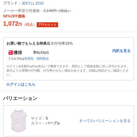
ブランド：
JEKYLL EGG
メーカー希望小売価格：
2,145円（税込）
50%OFF価格
1,072
円
（税込）
アウトレット
お買い物でもらえる特典
最大付与率16%
内訳を見る
5
獲得
%
(48pt)
うち4.5%は
利用先・期間限定
ログイン&全額PayPay支払いで獲得できます。原則として税抜金額に対し付与されます。
表示よりも実際の付与数、付与率が少ない場合があります。詳細は内訳からご確認くださ
い。
ログインはこちら
バリエーション
サイズ：
S
すべてのバリエーションを見る
カラー：
パープル