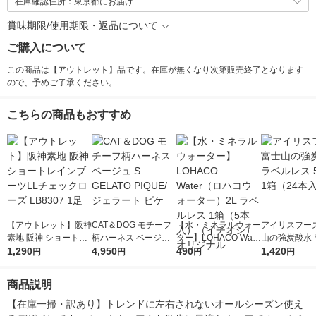
在庫確認住所：東京都にお届け
賞味期限/使用期限・返品について
ご購入について
この商品は【アウトレット】品です。在庫が無くなり次第販売終了となります
ので、予めご了承ください。
こちらの商品もおすすめ
【アウトレット】阪神
CAT＆DOG モチーフ
【水・ミネラルウォー
アイリスフーズ
素地 阪神 ショートレ
柄ハーネス ベージュ
ター】LOHACO Wate
山の強炭酸水 
インブーツLLチェッ
1,290
S GELATO PIQUE/ジ
4,950
r（ロハコウォータ
490
レス 500ml 1
1,420
円
円
円
円
クローズ LB8307 1足
ェラート ピケ
ー）2L ラベルレス 1
本入）
箱（5本入）（イチオ
商品説明
シ） オリジナル
【在庫一掃・訳あり】トレンドに左右されないオールシーズン使え