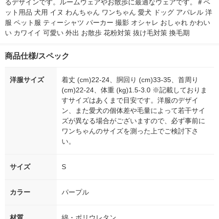
るデザインです。ルームウェアやお散歩に最適なウェアです。＃ペ
ット用品 犬用 イヌ わんちゃん ワンちゃん 愛犬 ドッグ アパレル 洋
服 ペット服 ティーシャツ パーカー 撮影 オシャレ おしゃれ かわい
い カワイイ 可愛い 外出 お散歩 花粉対策 抜け毛対策 換毛期
商品仕様/スペック
洋服サイズ
着丈 (cm)22-24、胴回り (cm)33-35、首周り
(cm)22-24、体重 (kg)1.5-3.0 ※記載しておりま
すサイズはあくまで目安です。洋服のデザイ
ン、また愛犬の個体差や毛量によって若干サイ
ズが異なる場合がございますので、必ず事前に
ワンちゃんのサイズを測った上でご検討下さ
い。
サイズ
S
カラー
パープル
材質
綿・ポリウレタン