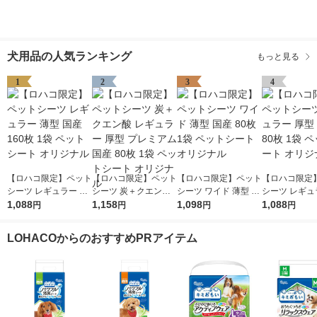
犬用品の人気ランキング
もっと見る
1
2
3
4
【ロハコ限定】ペット
【ロハコ限定】ペット
【ロハコ限定】ペット
【ロハコ限定
シーツ レギュラー 薄
シーツ 炭＋クエン酸
シーツ ワイド 薄型 国
シーツ レギュ
型 国産 160枚 1袋 ペ
1,088
レギュラー 厚型 プレ
1,158
産 80枚 1袋 ペットシ
1,098
型 国産 80枚 
1,088
円
円
円
円
ットシート オリジナ
ミアム 国産 80枚 1袋
ート オリジナル
トシート オリ
ル
ペットシート オリジ
LOHACOからのおすすめPRアイテム
ナル