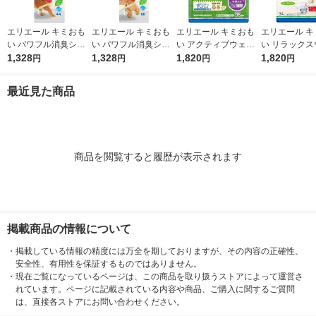
エリエール キミおも
エリエール キミおも
エリエール キミおも
エリエール キ
い パワフル消臭シー
い パワフル消臭シー
い アクティブウェア
い リラックス
ト ワイド 無香タイプ
1,328
ト レギュラー 無香タ
1,328
Ｌ パンツ ゆったりサ
1,820
M テープ 小
1,820
円
円
円
円
44枚入 1袋 大王製紙
イプ 88枚入 1袋 大王
イズ 中型犬用（男の
（女の子男の
製紙
子女の子共用タイプ）
イプ）34枚 1
最近見た商品
20枚入 1袋 大王製紙
製紙
商品を閲覧すると履歴が表示されます
掲載商品の情報について
・
掲載している情報の精度には万全を期しておりますが、その内容の正確性、
安全性、有用性を保証するものではありません。
・
現在ご覧になっているページは、この商品を取り扱うストアによって運営さ
れています。ページに記載されている内容や商品、ご購入に関するご質問
は、直接各ストアにお問い合わせください。