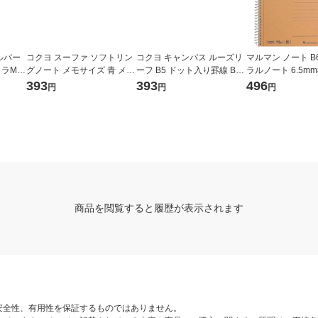
ルバー
コクヨ スーファ ソフトリン
コクヨ キャンパス ルーズリ
マルマン ノート B
コラM
グノート メモサイズ 青 メー
ーフ B5 ドット入り罫線 B罫
ラルノート 6.5mm
26 1
SV778S4ーLB 1冊
6ｍｍ（ミリ） 100枚 ノ-836
N238ES 2冊
393
393
496
円
円
円
BTN
商品を閲覧すると履歴が表示されます
安全性、有用性を保証するものではありません。