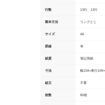
行数
13行、13行
製本方法
リングとじ
サイズ
A6
罫線
有
紙質
筆記用紙
寸法
幅158×奥行109
組立
不要
枚数
80枚