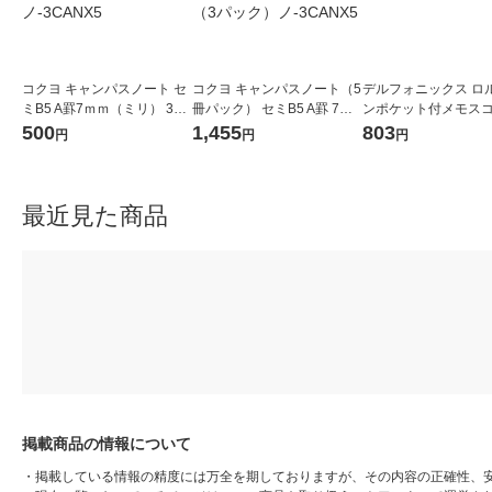
コクヨ キャンパスノート セ
コクヨ キャンパスノート（5
デルフォニックス ロ
ミB5 A罫7ｍｍ（ミリ） 30
冊パック） セミB5 A罫 7ｍ
ンポケット付メモス
枚 5色セット（5冊パック）
ｍ（ミリ）30枚 5色セット 1
ベビーピンク 5012295
500
1,455
803
円
円
円
ノ-3CANX5
セット（3パック）ノ-3CAN
冊
X5
最近見た商品
掲載商品の情報について
・
掲載している情報の精度には万全を期しておりますが、その内容の正確性、