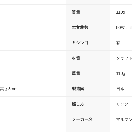
質量
110g
本文枚数
80枚 、
ミシン目
有
材質
クラフ
重量
110g
×高さ8mm
製造国
日本
綴じ方
リング
メーカー名
マルマ