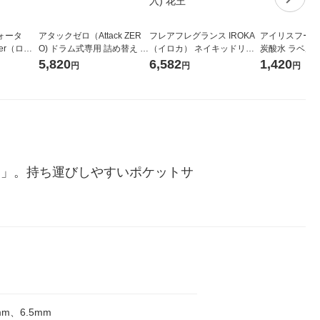
ォータ
アタックゼロ（Attack ZER
フレアフレグランス IROKA
アイリスフーズ
ter（ロハ
O) ドラム式専用 詰め替え メ
（イロカ） ネイキッドリリ
炭酸水 ラベルレス
 ラベルレ
ガジャンボ 2300g 1セット
ーの香り 柔軟剤 詰め替え 超
箱（24本入）
5,820
6,582
1,420
円
円
円
（イチオ
（2個入) 洗濯洗剤 花王
特大 1200ml 1セット（5個
入) 花王
ク」。持ち運びしやすいポケットサ
mm、6.5mm