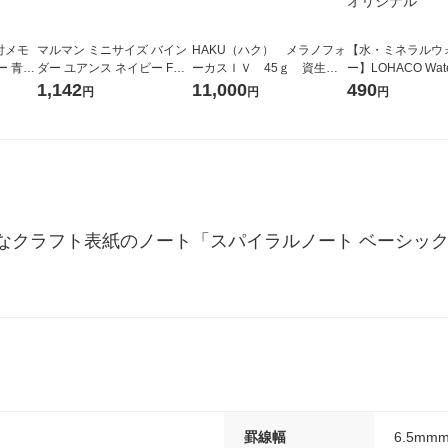
付メモ
マルマン ミニサイズ バイン
HAKU（ハク） メラノフォ
【水・ミネラルウ
 青 5
ダー ユアンス ネイビー FM6
ーカスＩＶ 45ｇ 資生
ー】LOHACO Wa
 デル
4-72 1冊
堂 おまけ付き
コウォーター）2L
1,142
11,000
490
円
円
円
ahn）
ス 1箱（5本入）
シ） オリジナル
なクラフト表紙のノート「スパイラルノート ベーシッ
罫線幅
6.5mm