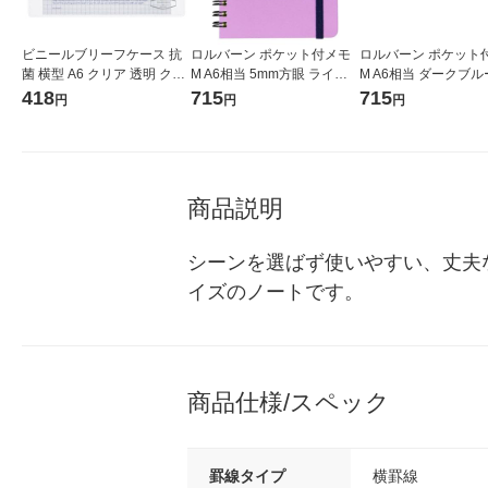
ビニールブリーフケース 抗
ロルバーン ポケット付メモ
ロルバーン ポケット
菌 横型 A6 クリア 透明 クリ
M A6相当 5mm方眼 ライト
M A6相当 ダークブルー
アケース デルフォニックス
パープル 紫 リングノート デ
mm方眼 リングノート
418
715
715
円
円
円
ルフォニックス（Rollbah
フォニックス（Rollb
n）
商品説明
シーンを選ばず使いやすい、丈夫
イズのノートです。
商品仕様/スペック
罫線タイプ
横罫線