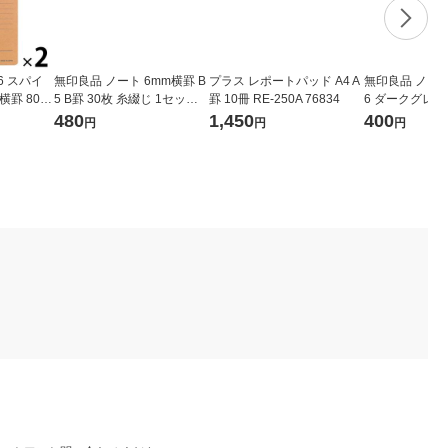
6 スパイ
無印良品 ノート 6mm横罫 B
プラス レポートパッド A4 A
無印良品 ノート
横罫 80枚
5 B罫 30枚 糸綴じ 1セット
罫 10冊 RE-250A 76834
6 ダークグレー
（4冊） 良品計画
1セット（4冊
480
1,450
400
円
円
円