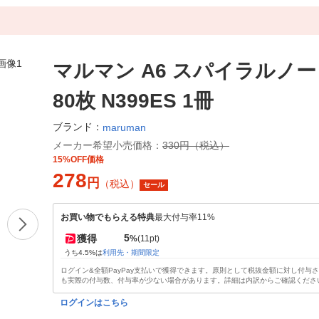
マルマン A6 スパイラルノー
80枚 N399ES 1冊
ブランド：
maruman
メーカー希望小売価格：
330円（税込）
15%OFF価格
278
円
（税込）
セール
お買い物でもらえる特典
最大付与率11%
5
獲得
%
(11pt)
うち4.5%は
利用先・期間限定
ログイン&全額PayPay支払いで獲得できます。原則として税抜金額に対し付与
も実際の付与数、付与率が少ない場合があります。詳細は内訳からご確認くださ
ログインはこちら