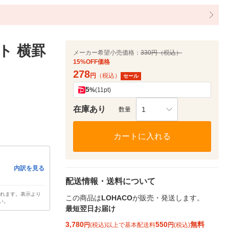
ト 横罫
メーカー希望小売価格：
330円（税込）
15%OFF価格
278
円
（税込）
セール
5
%
(11pt)
在庫あり
1
数量
カートに入れる
内訳を見る
配送情報・送料について
されます。表示より
この商品は
LOHACO
が販売・発送します。
い。
最短翌日お届け
3,780
550
無料
円
(税込)以上で基本配送料
円
(税込)