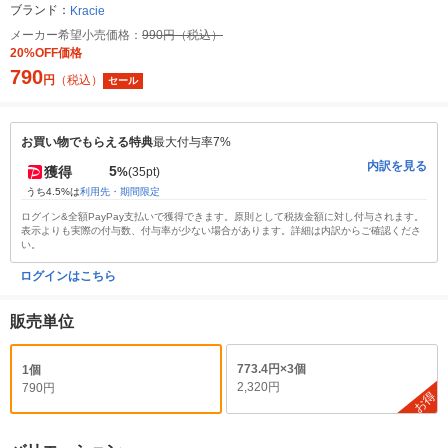
ブランド：
Kracie
メーカー希望小売価格：
990円（税込）
20%OFF価格
790
円
（税込）
セール
お買い物でもらえる特典
最大付与率7%
内訳を見る
5
獲得
%
(35pt)
うち4.5%は
利用先・期間限定
ログイン&全額PayPay支払いで獲得できます。原則として税抜金額に対し付与されます。
表示よりも実際の付与数、付与率が少ない場合があります。詳細は内訳からご確認くださ
い。
ログインはこちら
販売単位
773.4円×3個
1個
2,320円
790円
お得