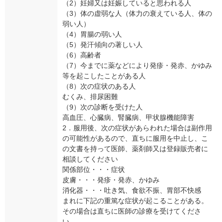
（2）妊婦又は妊娠していると思われる人
（3）体の虚弱な人（体力の衰えている人、体の
弱い人）
（4）胃腸の弱い人
（5）発汗傾向の著しい人
（6）高齢者
（7）今までに薬などにより発疹・発赤、かゆみ
等を起こしたことがある人
（8）次の症状のある人
むくみ、排尿困難
（9）次の診断を受けた人
高血圧、心臓病、腎臓病、甲状腺機能障害
2．服用後、次の症状があらわれた場合は副作用
の可能性があるので、直ちに服用を中止し、こ
の文書を持って医師、薬剤師又は登録販売者に
相談してください
関係部位・・・症状
皮膚・・・発疹・発赤、かゆみ
消化器・・・吐き気、食欲不振、胃部不快感
まれに下記の重篤な症状が起こることがある。
その場合は直ちに医師の診療を受けてくださ
い。