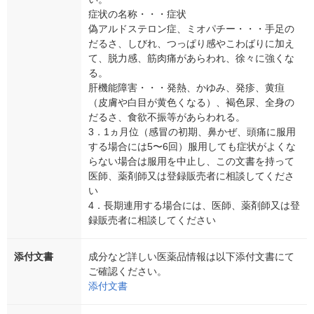
症状の名称・・・症状
偽アルドステロン症、ミオパチー・・・手足の
だるさ、しびれ、つっぱり感やこわばりに加え
て、脱力感、筋肉痛があらわれ、徐々に強くな
る。
肝機能障害・・・発熱、かゆみ、発疹、黄疸
（皮膚や白目が黄色くなる）、褐色尿、全身の
だるさ、食欲不振等があらわれる。
3．1ヵ月位（感冒の初期、鼻かぜ、頭痛に服用
する場合には5〜6回）服用しても症状がよくな
らない場合は服用を中止し、この文書を持って
医師、薬剤師又は登録販売者に相談してくださ
い
4．長期連用する場合には、医師、薬剤師又は登
録販売者に相談してください
添付文書
成分など詳しい医薬品情報は以下添付文書にて
ご確認ください。
添付文書