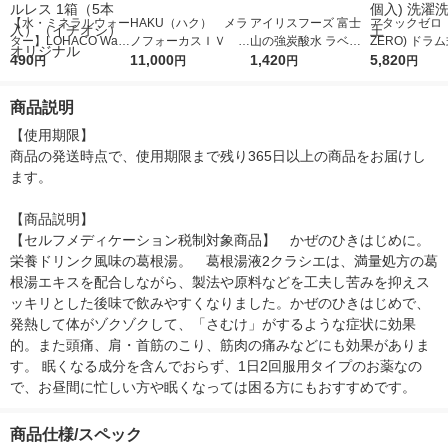
【水・ミネラルウォー
HAKU（ハク） メラ
アイリスフーズ 富士
アタックゼロ（A
ター】LOHACO Wate
ノフォーカスＩＶ 4
山の強炭酸水 ラベル
ZERO) ドラ
r（ロハコウォータ
490
5ｇ 資生堂 おまけ
11,000
レス 500ml 1箱（24
1,420
詰め替え メガ
5,820
円
円
円
円
ー）2L ラベルレス 1
付き
本入）
ボ 2300g 1
箱（5本入）（イチオ
個入) 洗濯洗剤
商品説明
シ） オリジナル
【使用期限】

商品の発送時点で、使用期限まで残り365日以上の商品をお届けし
ます。

【商品説明】

【セルフメディケーション税制対象商品】　かぜのひきはじめに。
栄養ドリンク風味の葛根湯。　葛根湯液2クラシエは、満量処方の葛
根湯エキスを配合しながら、製法や原料などを工夫し苦みを抑えス
ッキリとした後味で飲みやすくなりました。かぜのひきはじめで、
発熱して体がゾクゾクして、「さむけ」がするような症状に効果
的。また頭痛、肩・首筋のこり、筋肉の痛みなどにも効果がありま
す。 眠くなる成分を含んでおらず、1日2回服用タイプのお薬なの
で、お昼間に忙しい方や眠くなっては困る方にもおすすめです。
商品仕様/スペック