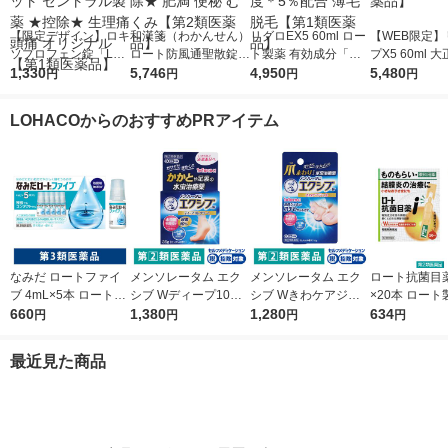
【限定デザイン】ロキ
和漢箋（わかんせん）
リグロEX5 60ml ロー
【WEB限定】
ソプロフェン錠「L
ロート防風通聖散錠満
ト製薬 有効成分「ミ
プX5 60ml 
S」 解熱鎮痛剤 12錠
1,330
量a 372錠 ロート製薬
5,746
ノキシジル」を国内最
4,950
ミノキシジル 
5,480
円
円
円
円
5袋セット セントラル
★控除★ 肥満 便秘 む
大濃度＊5％配合 薄毛
【第1類医薬
製薬 ★控除★ 生理痛
くみ【第2類医薬品】
脱毛【第1類医薬品】
LOHACOからのおすすめPRアイテム
頭痛 オリジナル【第1
類医薬品】
なみだ ロートファイ
メンソレータム エク
メンソレータム エク
ロート抗菌目薬i 
ブ 4mL×5本 ロート製
シブ Wディープ10ク
シブ Wきわケアジェ
×20本 ロート
薬 目薬 乾き目 疲れ目
660
リーム ロート製薬★
1,380
ル 15g ロート製薬 ★
1,280
薬 ものもらい
634
円
円
円
円
【第3類医薬品】
控除★ 塗り薬 水虫治
控除★ 塗り薬 爪周り
使い切り 目の
療薬 せっけんの香り
の水虫治療薬【指定第
（イチオシ）
最近見た商品
（イチオシ）【指定第
2類医薬品】
医薬品】
2類医薬品】