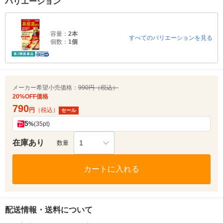
バリエーション
容量：
2本
すべてのバリエーションを見る
個数：
1個
メーカー希望小売価格：
990円（税込）
20%OFF価格
790
円
（税込）
セール
5
%
(35pt)
在庫あり
1
数量
カートに入れる
配送情報・送料について