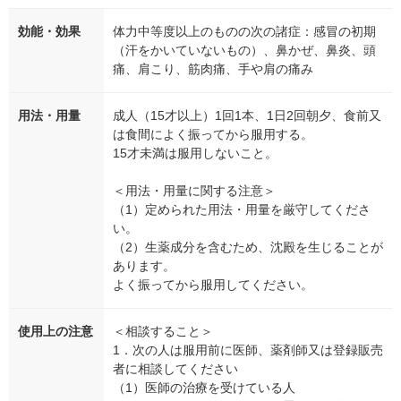
効能・効果
体力中等度以上のものの次の諸症：感冒の初期
（汗をかいていないもの）、鼻かぜ、鼻炎、頭
痛、肩こり、筋肉痛、手や肩の痛み
用法・用量
成人（15才以上）1回1本、1日2回朝夕、食前又
は食間によく振ってから服用する。
15才未満は服用しないこと。
＜用法・用量に関する注意＞
（1）定められた用法・用量を厳守してくださ
い。
（2）生薬成分を含むため、沈殿を生じることが
あります。
よく振ってから服用してください。
使用上の注意
＜相談すること＞
1．次の人は服用前に医師、薬剤師又は登録販売
者に相談してください
（1）医師の治療を受けている人