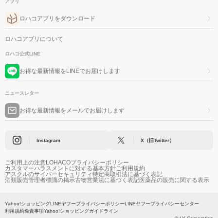
アプリ
ロハコアプリをダウンロード
ロハコアプリについて
ロハコ公式LINE
お得な最新情報をLINEでお届けします
ニュースレター
お得な最新情報をメールでお届けします
Instagram
X（旧Twitter）
ご利用上の注意
LOHACOプライバシーポリシー
カスタマーハラスメントに対する基本方針
ご利用規約
アスクルのサイバーセキュリティ
特定商取引法に基づく表記
酒類販売管理者標識の掲示
古物営業法に基づく表記
医薬品の販売に関する表示
Yahoo!ショッピング
LINEヤフープライバシーポリシー
LINEヤフープライバシーセンター
利用規約
免責事項
Yahoo!ショッピングガイドライン