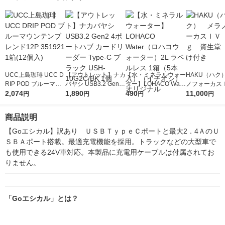
UCC上島珈琲 UCC D
【アウトレット】ナカ
【水・ミネラルウォー
HAKU（ハク
RIP POD ブルーマウ
バヤシ USB3.2 Gen2
ター】LOHACO Wate
ノフォーカス
ンテンブレンド12P 3
2,074
4ポートハブ カードリ
1,890
r（ロハコウォータ
490
5ｇ 資生堂
11,000
円
円
円
円
51921 1箱(12個入)
ーダー Type-C ブラッ
ー）2L ラベルレス 1
付き
ク USH-10G2C/BK 1
箱（5本入）（イチオ
商品説明
個
シ） オリジナル
【Goエシカル】訳あり　ＵＳＢＴｙｐｅＣポートと最大2．4ＡのＵ
ＳＢＡポート搭載。最適充電機能を採用。トラックなどの大型車で
も使用できる24V車対応。本製品に充電用ケーブルは付属されてお
りません。
「Goエシカル」とは？