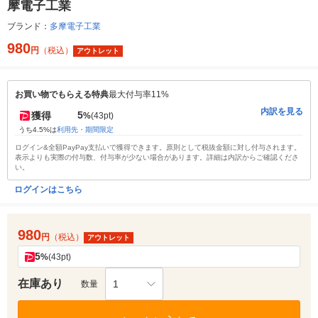
摩電子工業
ブランド：
多摩電子工業
980
円
（税込）
アウトレット
お買い物でもらえる特典
最大付与率11%
内訳を見る
5
獲得
%
(43pt)
うち4.5%は
利用先・期間限定
ログイン&全額PayPay支払いで獲得できます。原則として税抜金額に対し付与されます。
表示よりも実際の付与数、付与率が少ない場合があります。詳細は内訳からご確認くださ
い。
ログインはこちら
980
円
（税込）
アウトレット
5
%
(43pt)
在庫あり
1
数量