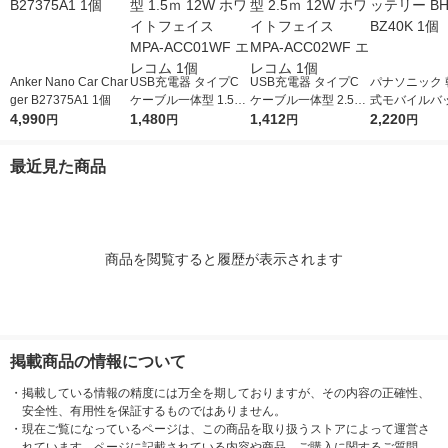
Anker Nano Car Char
USB充電器 タイプC
USB充電器 タイプC
パナソニック 
ger B27375A1 1個
ケーブル一体型 1.5ｍ
ケーブル一体型 2.5ｍ
式モバイルバ
4,990
12W ホワイトフェイ
1,480
12W ホワイトフェイ
1,412
BH-BZ40K 1
2,220
円
円
円
円
ス MPA-ACC01WF エ
ス MPA-ACC02WF エ
レコム 1個
レコム 1個
最近見た商品
商品を閲覧すると履歴が表示されます
掲載商品の情報について
・
掲載している情報の精度には万全を期しておりますが、その内容の正確性、
安全性、有用性を保証するものではありません。
・
現在ご覧になっているページは、この商品を取り扱うストアによって運営さ
れています。ページに記載されている内容や商品、ご購入に関するご質問