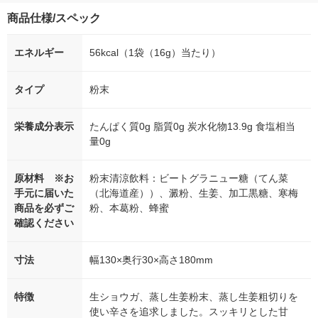
商品仕様/スペック
エネルギー
56kcal（1袋（16g）当たり）
タイプ
粉末
栄養成分表示
たんぱく質0g 脂質0g 炭水化物13.9g 食塩相当
量0g
原材料 ※お
粉末清涼飲料：ビートグラニュー糖（てん菜
手元に届いた
（北海道産））、澱粉、生姜、加工黒糖、寒梅
商品を必ずご
粉、本葛粉、蜂蜜
確認ください
寸法
幅130×奥行30×高さ180mm
特徴
生ショウガ、蒸し生姜粉末、蒸し生姜粗切りを
使い辛さを追求しました。スッキリとした甘