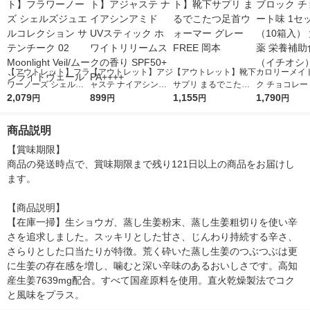
【アウトレット】フラ
【アウトレット】アジ
【アウトレット】靴下
カロリーメイ
ワーノーズ シェルズ
ャステ ナイアシンア
サプリ まるでこたつ
ク チョコレー
ジュエルコレクション
2,079
ミド UVスティック ホ
899
足首ウォーマー グレ
1,155
セット（10箱
1,790
円
円
円
円
サテンチーク 02 Moo
ワイトリリームスクの
ー FREE 岡本
塚製薬 栄養補
nlight Veil/ムーンライ
香り SPF50+ PA++++
（イチオシ）
商品説明
トヴェール
【賞味期限】

商品の発送時点で、賞味期限まで残り121日以上の商品をお届けし
ます。

【商品説明】

【在庫一掃】生ショウガ、蒸し生姜粉末、蒸し生姜粗切りを使い辛
さを追求しました。スッキリとした甘さ、じんわり持続する辛さ、
さらりとした口当たりが特徴。荒く砕いた蒸し生姜のつぶつぶは更
に生姜の存在感を増し、噛むと深い辛味のあるおいしさです。高知
産生姜7639mg配合。すべて国産原料を使用。直火乾燥製法でコク
と風味をプラス。