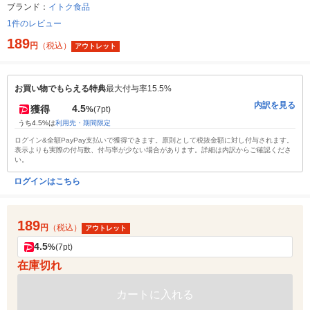
ブランド：
イトク食品
1件のレビュー
189
円
（税込）
アウトレット
お買い物でもらえる特典
最大付与率15.5%
内訳を見る
4.5
獲得
%
(7pt)
うち4.5%は
利用先・期間限定
ログイン&全額PayPay支払いで獲得できます。原則として税抜金額に対し付与されます。
表示よりも実際の付与数、付与率が少ない場合があります。詳細は内訳からご確認くださ
い。
ログインはこちら
189
円
（税込）
アウトレット
4.5
%
(7pt)
在庫切れ
カートに入れる