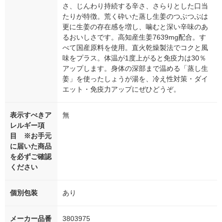
さ、じんわり持続する辛さ、さらりとした口当
たりが特徴。荒く砕いた蒸し生姜のつぶつぶは
更に生姜の存在感を増し、噛むと深い辛味のあ
るおいしさです。高知産生姜7639mg配合。す
べて国産原料を使用。直火乾燥製法でコクと風
味をプラス。体温が1度上がると免疫力は30％
アップします。身体の深部まで温める「蒸し生
姜」を使ったしょうが湯を、冷え性対策・ダイ
エット・免疫力アップにぜひどうぞ。
表示すべきア
無
レルギー項
目 ※お手元
に届いた商品
を必ずご確認
ください
個別包装
あり
メーカー品番
3803975