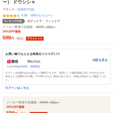
ー） ドウシシャ
ブランド：
EVERYYOU
4.38 （8件のレビュー）
ボディケア・フットケア
ランキング10位
メーカー希望小売価格：
990円（税込）
39%OFF価格
598
円
（税込）
アウトレット
お買い物でもらえる特典
最大付与率11%
内訳を見る
5
獲得
%
(26pt)
うち4.5%は
利用先・期間限定
ログイン&全額PayPay支払いで獲得できます。原則として税抜金額に対し付与されます。
表示よりも実際の付与数、付与率が少ない場合があります。詳細は内訳からご確認くださ
い。
ログインはこちら
メーカー希望小売価格：
990円（税込）
39%OFF価格