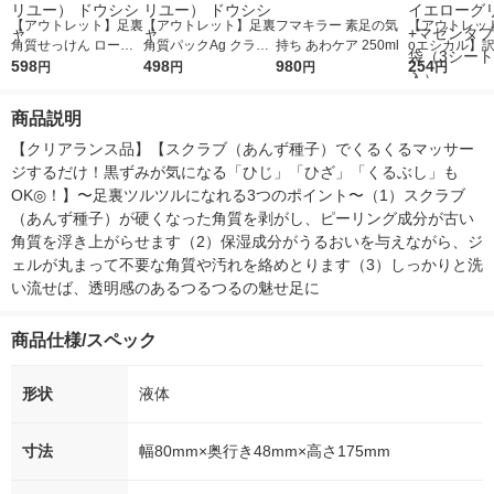
【アウトレット】足裏
【アウトレット】足裏
フマキラー 素足の気
【アウトレッ
角質せっけん ローズ
角質パックAg クラリ
持ち あわケア 250ml
oエシカル】訳
の香り 80g EVERYY
598
ティシャボンの香り 7
498
980
モ井加工紙 カ
254
円
円
円
円
OU（エブリユー） ド
2g EVERYYOU（エブ
虫とりシート 
ウシシャ
リユー） ドウシシャ
イエローグリ
商品説明
ゼンタブルー 
シート6枚入
【クリアランス品】【スクラブ（あんず種子）でくるくるマッサー
ジするだけ！黒ずみが気になる「ひじ」「ひざ」「くるぶし」も
OK◎！】〜足裏ツルツルになれる3つのポイント〜（1）スクラブ
（あんず種子）が硬くなった角質を剥がし、ピーリング成分が古い
角質を浮き上がらせます（2）保湿成分がうるおいを与えながら、ジ
ェルが丸まって不要な角質や汚れを絡めとります（3）しっかりと洗
い流せば、透明感のあるつるつるの魅せ足に
商品仕様/スペック
形状
液体
寸法
幅80mm×奥行き48mm×高さ175mm