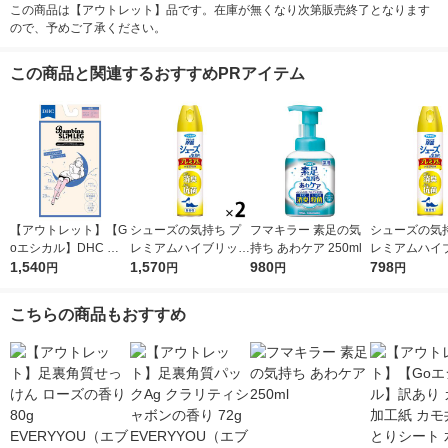
この商品は【アウトレット】品です。在庫が無くなり次第販売終了となります
ので、予めご了承ください。
この商品と関連するおすすめPRアイテム
【アウトレット】【G
シューズの気持ち プ
フマキラー 素足の気
シューズの気持
oエシカル】DHC バ
レミアムハイブリッド
持ち あわケア 250ml
レミアムハイ
ンビーナ スリムレッ
1,540
無香性 280ml 2本 フ
1,570
980
280ml 無香性
798
円
円
円
円
グ 超着圧エステニー
マキラー 靴 スプレー
ラー 靴 スプ
ハイソックス （かか
こちらの商品もおすすめ
とシート付き） 5001
4778 1足