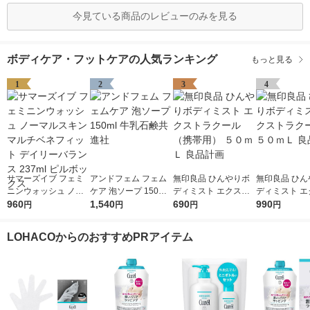
今見ている商品のレビューのみを見る
ボディケア・フットケアの人気ランキング
もっと見る
1
2
3
4
サマーズイブ フェミ
アンドフェム フェム
無印良品 ひんやりボ
無印良品 ひん
ニンウォッシュ ノー
ケア 泡ソープ 150ml
ディミスト エクスト
ディミスト エ
マルスキン マルチベ
960
牛乳石鹸共進社
1,540
ラクール（携帯用）
690
ラクール １５
990
円
円
円
円
ネフィット デイリー
５０ｍＬ 良品計画
良品計画
バランス 237ml ピル
LOHACOからのおすすめPRアイテム
ボックス