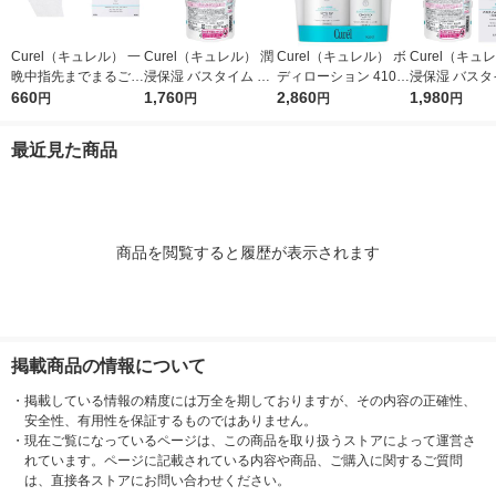
Curel（キュレル） 一
Curel（キュレル） 潤
Curel（キュレル） ボ
Curel（キュ
晩中指先までまるごと
浸保湿 バスタイム モ
ディローション 410m
浸保湿 バスタ
守る お手入れ底上げ
660
イストバリアクリーム
1,760
L+110mLセット 花王
2,860
イストバリア
1,980
円
円
円
円
ハンドケアマスク Ｍ
つけかえ用 310g 花王
310g 花王 敏
花王
敏感肌 乾燥ケア
燥ケア
最近見た商品
商品を閲覧すると履歴が表示されます
掲載商品の情報について
・
掲載している情報の精度には万全を期しておりますが、その内容の正確性、
安全性、有用性を保証するものではありません。
・
現在ご覧になっているページは、この商品を取り扱うストアによって運営さ
れています。ページに記載されている内容や商品、ご購入に関するご質問
は、直接各ストアにお問い合わせください。