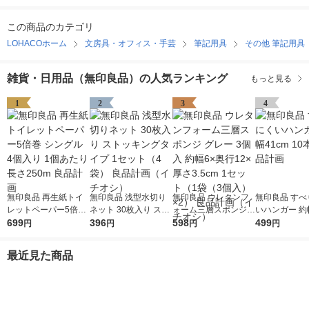
この商品のカテゴリ
LOHACOホーム
文房具・オフィス・手芸
筆記用具
その他 筆記用具
雑貨・日用品（無印良品）の人気ランキング
もっと見る
1
2
3
4
無印良品 再生紙トイ
無印良品 浅型水切り
無印良品 ウレタンフ
無印良品 すべ
レットペーパー5倍巻
ネット 30枚入り スト
ォーム三層スポンジ
いハンガー 約幅
シングル 4個入り 1個
699
ッキングタイプ 1セッ
396
グレー 3個入 約幅6×
598
10本組 良品
499
円
円
円
円
あたり長さ250m 良品
ト（4袋） 良品計画
奥行12×厚さ3.5cm 1
計画
（イチオシ）
セット（1袋（3個
最近見た商品
入）×2） 良品計画
（イチオシ）