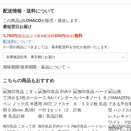
配送情報・送料について
この商品は
LOHACO
が販売・発送します。
最短翌日お届け
3,780
550
無料
円
(税込)以上で基本配送料
円
(税込)
配送料について
※
一部の商品につきましては、基本配送料を当社が負担いたします。
在庫確認住所：東京都にお届け
賞味期限/使用期限・返品について
こちらの商品もおすすめ
無印良品 こすって消
無印良品 EVAケース A
無印良品 ハードカバ
山善(YAMAZ