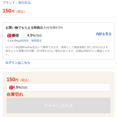
ブランド：
無印良品
150
円
（税込）
お買い物でもらえる特典
最大付与率6.5%
内訳を見る
4.5
獲得
%
(5pt)
うち4.5%は
利用先・期間限定
ログイン&全額PayPay支払いで獲得できます。原則として税抜金額に対し付与されます。
表示よりも実際の付与数、付与率が少ない場合があります。詳細は内訳からご確認くださ
い。
ログインはこちら
150
円
（税込）
4.5
%
(5pt)
在庫切れ
カートに入れる