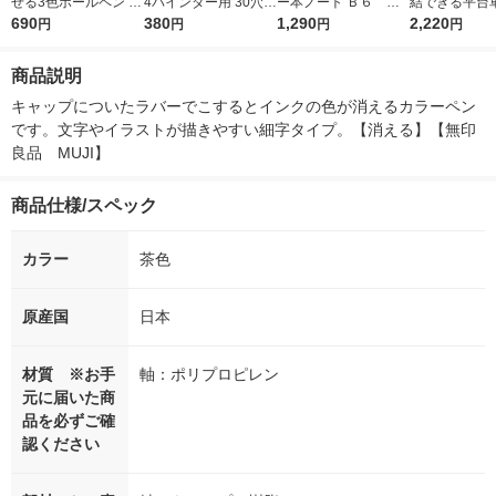
せる3色ボールペン ノ
4バインダー用 30穴
ー本ノート Ｂ６ １
結できる平台車
ック式 半透明 0.38m
690
ファスナー付 1セット
380
1,290
９２枚 良品計画
型 ハンドル付
2,220
円
円
円
円
m 黒/赤/青 良品計画
（2個）良品計画
スレキャリー 
ト YSS-38(
商品説明
台
キャップについたラバーでこするとインクの色が消えるカラーペン
です。文字やイラストが描きやすい細字タイプ。【消える】【無印
良品　MUJI】
商品仕様/スペック
カラー
茶色
原産国
日本
材質 ※お手
軸：ポリプロピレン
元に届いた商
品を必ずご確
認ください