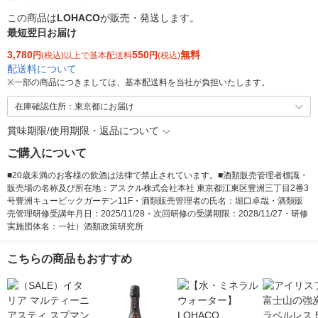
この商品は
LOHACO
が販売・発送します。
最短翌日お届け
3,780
550
無料
円
(税込)以上で基本配送料
円
(税込)
配送料について
※
一部の商品につきましては、基本配送料を当社が負担いたします。
在庫確認住所：東京都にお届け
賞味期限/使用期限・返品について
ご購入について
■20歳未満のお客様の飲酒は法律で禁止されています。■酒類販売管理者標識・
販売場の名称及び所在地：アスクル株式会社本社 東京都江東区豊洲三丁目2番3
号豊洲キュービックガーデン11F・酒類販売管理者の氏名：堀口卓哉・酒類販
売管理研修受講年月日：2025/11/28・次回研修の受講期限：2028/11/27・研修
実施団体名：一社）酒類政策研究所
こちらの商品もおすすめ