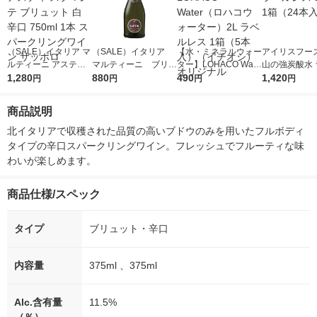
（SALE）イタリア マ
（SALE）イタリア
【水・ミネラルウォー
アイリスフーズ
ルティーニ アスティ
マルティーニ ブリュ
ター】LOHACO Wate
山の強炭酸水 
スプマンテ ブリュッ
1,280
ット スプマンテ ス
880
r（ロハコウォータ
490
レス 500ml 1
1,420
円
円
円
円
ト 白 辛口 750ml 1本
パークリングワイン
ー）2L ラベルレス 1
本入）
スパークリングワイン
白 辛口 375ml 1
箱（5本入）（イチオ
商品説明
サッポロ
本 サッポロ
シ） オリジナル
北イタリアで収穫された品質の高いブドウのみを用いたフルボディ
タイプの辛口スパークリングワイン。フレッシュでフルーティな味
わいが楽しめます。
商品仕様/スペック
タイプ
ブリュット・辛口
内容量
375ml 、375ml
Alc.含有量
11.5%