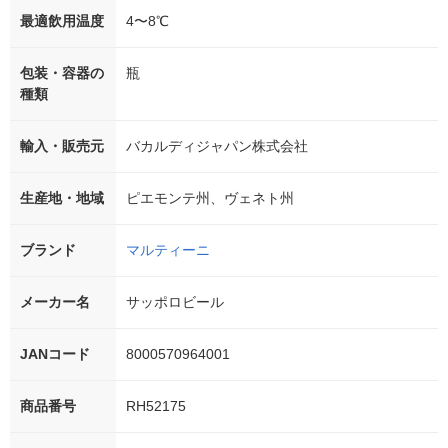
最適飲用温度
4〜8℃
包装・容器の
瓶
種類
輸入・販売元
バカルディジャパン株式会社
生産地・地域
ピエモンテ州、ヴェネト州
ブランド
マルティーニ
メーカー名
サッポロビール
JANコード
8000570964001
商品番号
RH52175