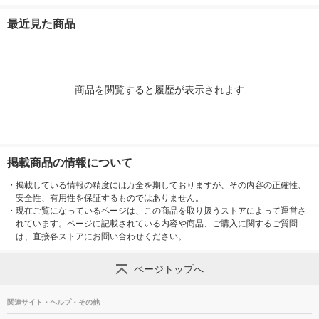
比べ アソート シング
シャルドネ 1000ml 1
カベルネソーヴィニヨ
ンス スパーク
ルサーブワイン 1セッ
本 オリジナル
ン 1000ml 1本 オリジ
白 辛口（イチ
最近見た商品
ト(4種×各1本) 赤 白
ナル
泡 オリジナル
商品を閲覧すると履歴が表示されます
掲載商品の情報について
・
掲載している情報の精度には万全を期しておりますが、その内容の正確性、
安全性、有用性を保証するものではありません。
・
現在ご覧になっているページは、この商品を取り扱うストアによって運営さ
れています。ページに記載されている内容や商品、ご購入に関するご質問
は、直接各ストアにお問い合わせください。
ページトップへ
関連サイト・ヘルプ・その他