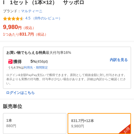
l 1セット（1本×12） サッポロ
ブランド：
マルティーニ
4.5 （8件のレビュー）
9,980
円
（税込）
831.7
1つあたり
円
（税込）
お買い物でもらえる特典
最大付与率16%
内訳を見る
5
獲得
%
(456pt)
うち4.5%は
利用先・期間限定
ログイン&全額PayPay支払いで獲得できます。原則として税抜金額に対し付与されます。
表示よりも実際の付与数、付与率が少ない場合があります。詳細は内訳からご確認くださ
い。
ログインはこちら
販売単位
1本
831.7円×12本
880円
9,980円
お得