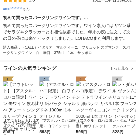
5.0
2022年1月4日 23時16分
ame********
さん
初めて買ったスパークリングワインです。…
初めて買ったスパークリングワインです。ワイン素人にはガツン系
でサラダやクラッカーとも相性抜群でした。年末の夜に注文して次
の日の昼には来てビックリしました。LOHACOまた利用します。
購入商品：（SALE）イタリア マルティーニ ブリュット スプマンテ スパ
ークリングワイン 白 辛口 375ml 1本 サッポロ
ワインの人気ランキング
もっと見る
1
2
3
4
【アウトレット】【ア
（アスクル・ロハコ限
（アスクル・ロハコ限
レ・ダムリエー
スクル・ロハコ限定】
定） 白ワイン テトラ
定） 赤ワイン テトラ
ァンムスー ブ
ワイン 缶ワイン 飲み
808
ワイン チリ 紙パック
598
ワイン チリ 紙パック
598
ト11°750ml 
828
円
円
円
円