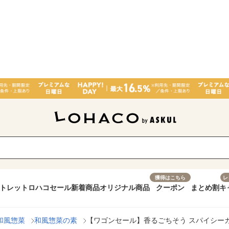
獲得はこちら
レ
トレット
ロハコセール
新着商品
オリジナル商品
クーポン
まとめ割
キ
和風惣菜
和風惣菜の素
【ワゴンセール】香るごちそう スパイシー