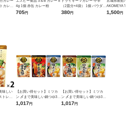
味付カレー
エスビー食品 S＆B カレー 8
ドライキーマカレー 中辛
宮城県産鮭バタ
ントカレー
4g 1個 赤缶 カレー粉
（2皿分×4袋） 1個 パウダー
AKOMEYA T
、ポテトサ
ルウ カレールウ エスビー食
705
380
1,500
円
円
円
ス
品 S＆B
美味しい
【お買い得セット】ミツカ
【お買い得セット】ミツカ
ストレー
ン 〆まで美味しい鍋つゆ3種
ン 〆まで美味しい鍋つゆ3種
人前＞ 1
セット（ごま豆乳鍋つゆ、
セット（寄せ鍋、地鶏昆布
1,017
1,017
円
円
キムチ鍋つゆ、焼あごだし
だし、焼あごだし）
鍋つゆ）