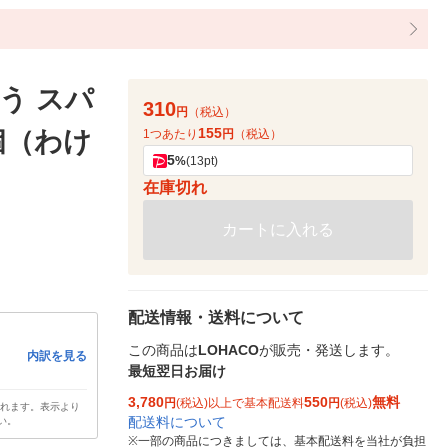
う スパ
310
円
（税込）
155
個（わけ
1つあたり
円
（税込）
5
%
(13pt)
在庫切れ
カートに入れる
配送情報・送料について
この商品は
LOHACO
が販売・発送します。
内訳を見る
最短翌日お届け
3,780
550
無料
円
(税込)以上で基本配送料
円
(税込)
されます。表示より
配送料について
い。
※
一部の商品につきましては、基本配送料を当社が負担