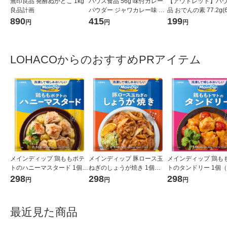
無印良品 発酵ぬかどこ 1kg
ハウス食品 56g 味付カレー
【アウトレット】ハ
良品計画
パウダー ジャワカレー味 1
品 おでんの素 77.2g(
個 【お弁当、ポテトサラ
4袋) 1セット(2個入)
890
415
199
円
円
円
ダ、お肉】ハウス
LOHACOからのおすすめPRアイテム
メインディップ 鶏ももポテ
メインディップ 豚ロース玉
メインディップ 鶏も
トのハニーマスタード 1個
ねぎのしょうが焼き 1個
トのタンドリー 1個（
（2〜3人前） (冷凍ストック
（2〜3人前） (冷凍ストック
人前） (冷凍ストッ
298
298
298
円
円
円
してお肉にしみ込む調味料)
してお肉にしみ込む調味料)
肉にしみ込む調味料) 
時短 大塚食品
時短 大塚食品
塚食品
最近見た商品