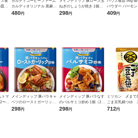
ウス食
カルディコーヒーファーム
メインディップ 豚ロース玉
ハウス食品 56g 
6皿分×
カルディオリジナル 黒麻婆
ねぎのしょうが焼き 1個
パウダー バーモ
豆腐の素 100g 1セット（2
（2〜3人前） (冷凍ストック
味 1個 【お弁当
480
298
409
円
円
円
個） 中華惣菜（イチオシ）
してお肉にしみ込む調味料)
ラダ、お肉】ハウ
時短 大塚食品
もトマ
メインディップ 豚バラキャ
メインディップ 豚バラなす
ミツカン 〆まで
2〜3
ベツのローストガーリック
のバルサミコ炒め 1個（2〜
ごま豆乳鍋つゆ 
クしてお
炒め 1個（2〜3人前） 冷凍
3人前） (冷凍ストックして
ト 750g＜3〜4
298
298
712
円
円
円
時短 大
ストックしてお肉にしみ込
お肉にしみ込む調味料) 時短
セット（2個）
む調味料 時短 大塚食品
大塚食品