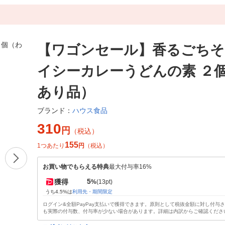
【ワゴンセール】香るごちそ
イシーカレーうどんの素 ２
あり品）
ハウス食品
ブランド：
310
円
（税込）
155
1つあたり
円
（税込）
お買い物でもらえる特典
最大付与率16%
5
獲得
%
(13pt)
うち4.5%は
利用先・期間限定
ログイン&全額PayPay支払いで獲得できます。原則として税抜金額に対し付与
も実際の付与数、付与率が少ない場合があります。詳細は内訳からご確認くださ