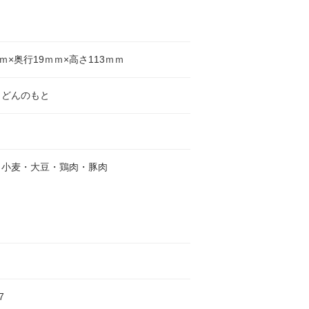
ｍｍ×奥行19ｍｍ×高さ113ｍｍ
うどんのもと
・小麦・大豆・鶏肉・豚肉
7