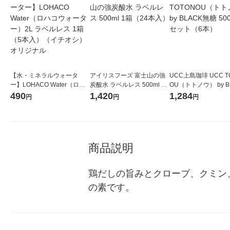
【水・ミネラルウォータ
アイリスフーズ 富士山の強
UCC上島珈琲 UCC T
ー】LOHACO Water（ロハ
炭酸水 ラベルレス 500ml 1
OU（トトノウ） by B
コウォーター）2L ラベルレ
箱（24本入）
無糖 500ml 1セット
490
1,420
1,284
円
円
円
ス 1箱（5本入）（イチオ
シ） オリジナル
商品説明
鶏だしの旨みとクローブ、クミン
の素です。