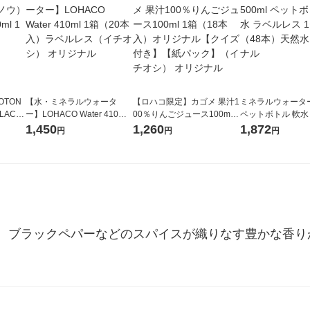
OTON
【水・ミネラルウォータ
【ロハコ限定】カゴメ 果汁1
ミネラルウォーター 
LACK
ー】LOHACO Water 410ml
00％りんごジュース100ml 1
ペットボトル 軟水
（6本）
1箱（20本入）ラベルレス
箱（18本入）オリジナル
ス 1セット（48
1,450
1,260
1,872
円
円
円
（イチオシ） オリジナル
【クイズ付き】【紙パッ
オリジナル
ク】（イチオシ） オリジナ
ル
、ブラックペパーなどのスパイスが織りなす豊かな香り