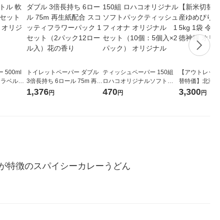
500ml
トイレットペーパー ダブル
ティッシュペーパー 150組
【アウトレット
 ラベルレ
3倍長持ち 6ロール 75m 再生
ロハコオリジナルソフトパ
替特価】北海道
本）天然水
紙配合 スコッティフラワー
ックティッシュ フィオナ オ
か 無洗米 5kg
1,376
470
3,300
円
円
円
パック 1セット（2パック12
リジナル 1セット（10個：
米 木徳神糧 オ
ロール入）花の香り
5個入×2パック） オリジナ
ル
が特徴のスパイシーカレーうどん