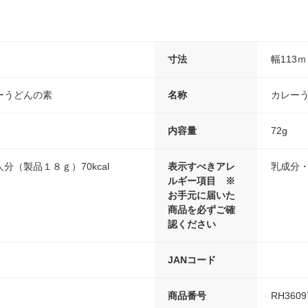
寸法
幅113
ーうどんの素
名称
カレー
内容量
72g
分（製品１８ｇ）70kcal
表示すべきアレ
乳成分
ルギー項目 ※
お手元に届いた
商品を必ずご確
認ください
JANコード
商品番号
RH3609