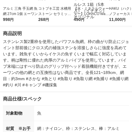
アルミ 三角 手玉網 魚
コトブキ工芸 水槽用
【水・ミネラルウォー
HAKU（ハク
網 27cm 1個 エーワン
ストーン セラミック
ター】LOHACO Wate
ノフォーカス
998
ストーン丸30 1個 寿
268
r（ロハコウォータ
490
5ｇ 資生堂
11,000
円
円
円
円
工芸 観賞魚用
ー）2L ラベルレス 1
付き
箱（5本入）（イチオ
商品説明
シ） オリジナル
ステンレス製2重枠を使用したパワフル魚網。枠の曲がり防止にジョ
イント部前後にクロス式の補強ステンを溶接しさらに強度を高めて
います。雑魚すくいからイケスの魚すくいまで幅広く対応していま
す。柄は剛性に優れた肉厚のアルミパイプを使用しています。パイ
プ末端にはすべり防止のグリップ付ヘッド着脱機能付きですが、エ
ーワンの他の網との互換性はない商品です。全長121~189cm、網
目：約3mm #さかな #魚とり #魚取り #魚取り網 #魚捕り #魚捕り網 
#釣り #川 #キャンプ #磯採集
商品仕様/スペック
対象動物
魚
材質 ※お手
網：ナイロン、枠：ステンレス、棒：アルミ