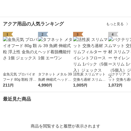
アクア用品の人気ランキング
もっと見る
1
2
3
4
金魚元気 プロバイオ
タフネット メタル 39
活性炭 スリムマット
バクテリア ス
フード 80g 顆粒 浮上
魚網 伸縮式 ヘッド着
交換ろ過材 スリムフ
ット 交換ろ過
性 金魚のえさ 1個 ジ
211
脱機能付 1個 エーワ
4,990
ィルター サイレント
1,005
ムフィルター 
1,072
円
円
円
円
ェックス
ン
フロースリム 1パック
ントフロースリ
（5個入）ジェックス
ック（5個入
最近見た商品
クス
商品を閲覧すると履歴が表示されます