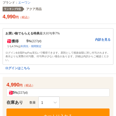
ブランド：
エーワン
アクア用品
ランキング2位
4,990
円
（税込）
お買い物でもらえる特典
最大付与率7%
内訳を見る
5
獲得
%
(227pt)
うち4.5%は
利用先・期間限定
ログイン&全額PayPay支払いで獲得できます。原則として税抜金額に対し付与されます。
表示よりも実際の付与数、付与率が少ない場合があります。詳細は内訳からご確認くださ
い。
ログインはこちら
4,990
円
（税込）
5
%
(227pt)
在庫あり
1
数量