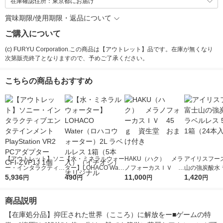
在庫確認住所：東京都にお届け
賞味期限/使用期限・返品について
ご購入について
(c) FURYU Corporation.この商品は【アウトレット】品です。在庫が無くなり
次第販売終了となりますので、予めご了承ください。
こちらの商品もおすすめ
【アウトレット】ソニ
【水・ミネラルウォー
HAKU（ハク） メラ
アイリスフーズ
ー・インタラクティブ
ター】LOHACO Wate
ノフォーカスＩＶ 4
山の強炭酸水 
エンタテインメント P
5,936
r（ロハコウォータ
490
5ｇ 資生堂 おまけ
11,000
レス 500ml 1
1,420
円
円
円
円
layStation VR2 PCア
ー）2L ラベルレス 1
付き
本入）
ダプター CFI-ZVP1J 1
箱（5本入）（イチオ
商品説明
個
シ） オリジナル
【在庫処分品】抑圧された世界（こころ）に解放をー■ゲームの特