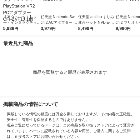
【アウトレット】ソニ
任天堂 Nintendo Swit
任天堂 amiibo すりみ
任天堂 Nintend
ー・インタラクティブ
ch 2 ACアダプター B
連合セット NVL-E-AE
ch 2 マリオ
エンタテインメント P
5,936
EE-A-ASSKA 1個
3,979
3K 1個
8,499
ールド BEE-P
9,980
円
円
円
円
layStation VR2 PCア
1本
ダプター CFI-ZVP1J 1
最近見た商品
個
商品を閲覧すると履歴が表示されます
掲載商品の情報について
・
掲載している情報の精度には万全を期しておりますが、その内容の正確性、
安全性、有用性を保証するものではありません。
・
現在ご覧になっているページは、この商品を取り扱うストアによって運営さ
れています。ページに記載されている内容や商品、ご購入に関するご質問
は、直接各ストアにお問い合わせください。