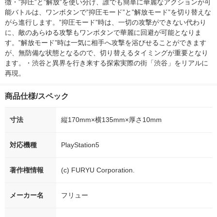
徴・”抑圧”と”解放”を使い分け、誰でも簡単に華麗なアクションが可
能バトルは、ワンボタンで”抑圧モード”と”解放モード”を切り替えな
がら進行します。”抑圧モード”時は、一切の攻撃ができない代わり
に、敵のあらゆる攻撃もワンボタンで華麗に回避が可能となりま
す。”解放モード”時は一気に相手へ攻撃を浴びせることができます
が、無防備な状態となるので、切り替えるタイミングが重要となり
ます。・渋谷と異界を行き来する探索実際の街「渋谷」をリアルに
再現。
商品仕様/スペック
寸法
縦170mm×横135mm×厚さ10mm
対応機種
PlayStation5
著作権情報
(c) FURYU Corporation.
メーカー名
フリュー