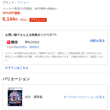
ブランド：
フリュー
メーカー希望小売価格：
8,778円（税込）
30%OFF価格
6,144
円
（税込）
アウトレット
お買い物でもらえる特典
最大付与率7%
内訳を見る
5
獲得
%
(280pt)
うち4.5%は
利用先・期間限定
ログイン&全額PayPay支払いで獲得できます。原則として税抜金額に対し付与されます。
表示よりも実際の付与数、付与率が少ない場合があります。詳細は内訳からご確認くださ
い。
ログインはこちら
バリエーション
種類：
通常版
すべてのバリエーションを見る