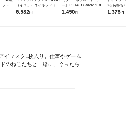
ソフトパ
（イロカ） ネイキッドリリ
ー】LOHACO Water 410ml
3倍長持ち 6ロール 75
ィオナ オ
ーの香り 柔軟剤 詰め替え 超
1箱（20本入）ラベルレス
紙配合 スコッ
6,582
1,450
1,376
円
円
円
（10個：
特大 1200ml 1セット（5個
（イチオシ） オリジナル
パック 1セット
 オリジナ
入) 花王
ロール入）花の
アイマスク1枚入り。仕事やゲーム
ードのねこたちと一緒に、ぐぅたら