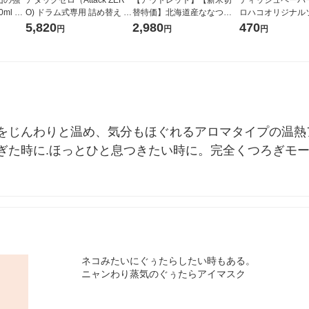
ml 1
O) ドラム式専用 詰め替え メ
替特価】北海道産ななつぼ
ロハコオリジナル
ガジャンボ 2300g 1セット
し 無洗米 5kg 1袋 令和7年産
ックティッシュ フ
5,820
2,980
470
円
円
円
（2個入) 洗濯洗剤 花王
米 木徳神糧 オリジナル
リジナル 1セット
5個入×2パック）
ル
をじんわりと温め、気分もほぐれるアロマタイプの温熱
ぎた時に.ほっとひと息つきたい時に。完全くつろぎモ
ネコみたいにぐぅたらしたい時もある。
ニャンわり蒸気のぐぅたらアイマスク