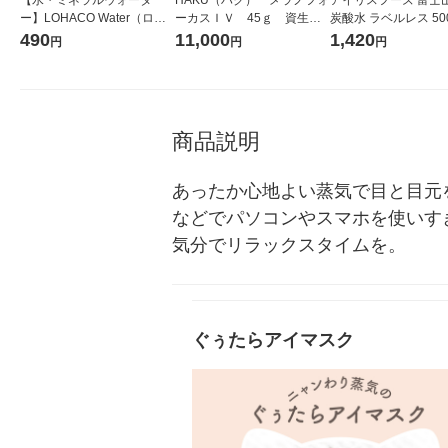
ー】LOHACO Water（ロハ
ーカスＩＶ 45ｇ 資生
炭酸水 ラベルレス 500
コウォーター）2L ラベルレ
堂 おまけ付き
箱（24本入）
490
11,000
1,420
円
円
円
ス 1箱（5本入）（イチオ
シ） オリジナル
商品説明
あったか心地よい蒸気で目と目元
などでパソコンやスマホを使いす
気分でリラックスタイムを。
ぐぅたらアイマスク