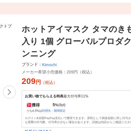
ホットアイマスク タマのきも
入り 1個 グローバルプロダ
ンニング
ブランド：
Kimochi
メーカー希望小売価格：
209円（税込）
209
円
（税込）
お買い物でもらえる特典
最大付与率11%
5
獲得
%
(8pt)
うち4.5%は
利用先・期間限定
ログイン&全額PayPay支払いで獲得できます。原則として税抜金額に対し付与
も実際の付与数、付与率が少ない場合があります。詳細は内訳からご確認くださ