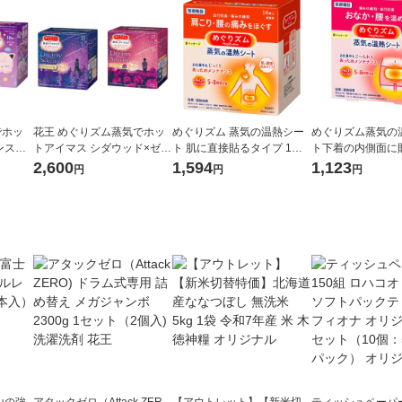
でホッ
花王 めぐりズム蒸気でホッ
めぐりズム 蒸気の温熱シー
めぐりズム蒸気の
ンスリ
トアイマス シダウッド×ゼラ
ト 肌に直接貼るタイプ 1箱
ト下着の内側面に
12枚
ニウム 2種セット 1箱（１２
（16枚入）花王
ット（5枚入×2箱
2,600
1,594
1,123
円
円
円
枚入）×2
山の強
アタックゼロ（Attack ZER
【アウトレット】【新米切
ティッシュペーパー