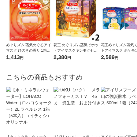
めぐりズム 蒸気めぐるアイ
花王 めぐりズム蒸気でホッ
花王めぐりズム蒸気
マスク ひのきの香り 1箱（1
トアイマスクキンモクセイ
トアイマスク ポケモ
2枚入） 花王
の香り 1セット（12枚入×2
ープ 2種セット 1箱（
1,413
2,380
2,589
円
円
円
箱）
入）×2
こちらの商品もおすすめ
【水・ミネラルウォータ
HAKU（ハク） メラノフォ
アイリスフーズ 富士