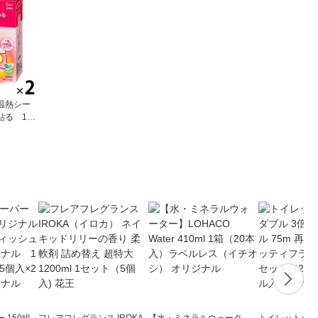
温熱シー
貼る 1セ
） 花王
 150組
フレアフレグランス IROKA
【水・ミネラルウォータ
トイレットペー