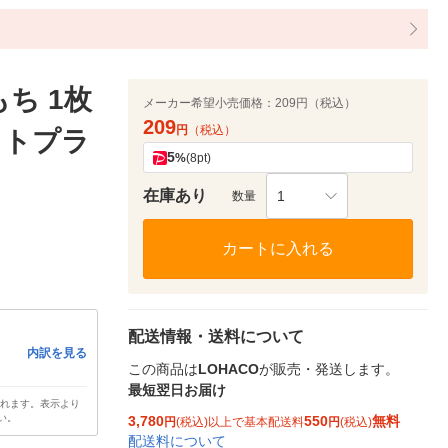
ち 1枚
メーカー希望小売価格：
209円（税込）
209
円
（税込）
クトプラ
5
%
(8pt)
在庫あり
1
数量
カートに入れる
配送情報・送料について
内訳を見る
この商品は
LOHACO
が販売・発送します。
最短翌日お届け
されます。表示より
い。
3,780
550
無料
円
(税込)以上で基本配送料
円
(税込)
配送料について