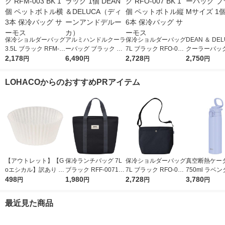
保冷ショルダーバッグ
アルミハンドルクーラ
保冷ショルダーバッグ
DEAN ＆ D
3.5L ブラック RFM-0
ーバッグ ブラック 1
7L ブラック RFO-007
クーラーバッグ
03 BK 1個 ペットボト
2,178
個 DEAN＆DELUCA
6,490
BK 1個 ペットボトル
2,728
ック Mサイズ 
2,750
円
円
円
円
ル横3本 保冷バッグ
（ディーンアンドデル
縦6本 保冷バッグ サ
サーモス
ーカ）
ーモス
LOHACOからのおすすめPRアイテム
【アウトレット】【G
保冷ランチバッグ 7L
保冷ショルダーバッグ
真空断熱ケー
oエシカル】訳あり シ
ブラック RFF-0071 B
7L ブラック RFO-007
750ml ラベン
モジマ おかずカップ
498
K 1個 トートバッグタ
1,980
BK 1個 ペットボトル
2,728
S-751 BLLV
3,780
円
円
円
円
6号 1本（500枚入）
イプ 4層断熱構造 手
縦6本 保冷バッグ サ
機可 キャリー
洗いOK サーモス
ーモス
付 保冷保温 水
最近見た商品
モス