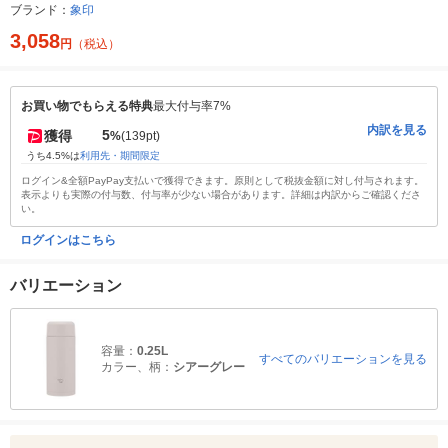
ブランド：
象印
3,058
円
（税込）
お買い物でもらえる特典
最大付与率7%
内訳を見る
5
獲得
%
(139pt)
うち4.5%は
利用先・期間限定
ログイン&全額PayPay支払いで獲得できます。原則として税抜金額に対し付与されます。
表示よりも実際の付与数、付与率が少ない場合があります。詳細は内訳からご確認くださ
い。
ログインはこちら
バリエーション
容量：
0.25L
すべてのバリエーションを見る
カラー、柄：
シアーグレー