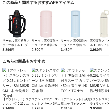
この商品と関連するおすすめPRアイテム
サーモス 真空断熱ス
サーモス 真空断熱ケ
サーモス 真空断熱ケ
真空断熱スポ
ポーツボトル 1L ブラ
ータイマグ 水筒 350
ータイマグ 水筒 500
ル 1L ホワイト 
ックオレンジ FJS-10
3,896
mL ソフトピンク JPB
2,800
mL ソフトブルー JPB
3,480
001 IVWH 1
3,980
円
円
円
円
00F BKOR1個
-350 SFPK 1個 食洗機
-500 SFBL 1個 食洗機
対応 ハンドル
対応 保温保冷
対応 保温保冷
筒 保冷専用 
こちらの商品もおすすめ
【アウトレット】ステ
ステンレスマグ 0.35L
【アウトレット】伊賀
ステンレスマグ 
ンレスマグ 0.25L ミ
ミントグリーン SM-M
焼 土物 手付きスープ
ライラックパー
ントグリーン SM-MS
2,140
S35-GM 1本 食洗機対
3,278
カップ 450cc 青生子
2,310
M-MS25-VM 
3,058
円
円
円
円