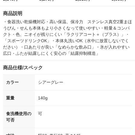
25-GM 1本 食洗機対
応 象印
1個 TOJIKITONYA
機対応 象印
応 象印
商品説明
・食器洗い乾燥機対応・高い保温、保冷力　ステンレス真空2重まほ
うびん・せんも本体もより小さくなって使いやすい・軽量＆コンパ
クト・色、ニオイが残りにくい「ラクリアコート＋（プラス）」・
「スポーツドリンクOK」・本体丸洗いOK（水中に放置しないでく
ださい）・口あたりが良い「なめらかな飲み口」・氷が入れやすい
広口・ふたが結露しにくく安心の「結露抑制構造」
商品仕様/スペック
カラー
シアーグレー
重量
140g
食洗機使用の
可
可否