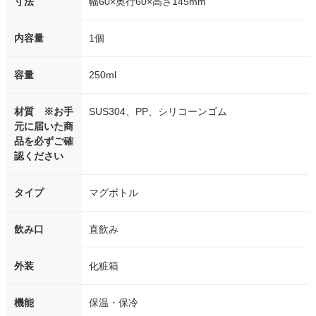
寸法
幅60×奥行60×高さ145mm
内容量
1個
容量
250ml
材質 ※お手
SUS304、PP、シリコーンゴム
元に届いた商
品を必ずご確
認ください
タイプ
マグボトル
飲み口
直飲み
外装
化粧箱
機能
保温・保冷