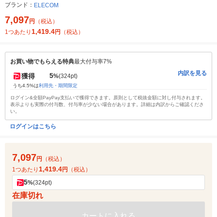
ブランド：
ELECOM
7,097
円
（税込）
1,419.4
1つあたり
円
（税込）
お買い物でもらえる特典
最大付与率7%
内訳を見る
5
獲得
%
(324pt)
うち4.5%は
利用先・期間限定
ログイン&全額PayPay支払いで獲得できます。原則として税抜金額に対し付与されます。
表示よりも実際の付与数、付与率が少ない場合があります。詳細は内訳からご確認くださ
い。
ログインはこちら
7,097
円
（税込）
1,419.4
1つあたり
円
（税込）
5
%
(324pt)
在庫切れ
カートに入れる