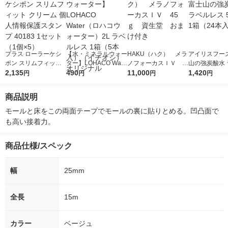
プラス ローラーケシ
【水・ミネラルウォー
HAKU（ハク） メラ
アイリスフーズ
ポン スリムフィット
ター】LOHACO Wate
ノフォーカスＩＶ 4
山の強炭酸水 
クリーム 個人情報保
2,135
r（ロハコウォータ
490
5ｇ 資生堂 おまけ
11,000
レス 500ml 1
1,420
円
円
円
円
護スタンプ 40183 1セ
ー）2L ラベルレス 1
付き
本入）
ット（1個×5）
箱（5本入）（イチオ
商品説明
シ） オリジナル
モールと床をこの両面テープでモールの裏に貼りとめる。凹凸面で
も高い接着力。
商品仕様/スペック
幅
25mm
全長
15m
カラー
ベージュ