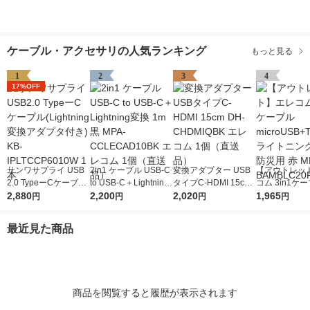
ケーブル・アクセサリの人気ランキング
もっと見る
1
2
3
4
17%OFF
サンワサプライ USB
2in1 ケーブル USB-C
変換アダプター USB
【アウトレッ
2.0 TypeーCケーブル
to USB-C＋Lightning
タイプC-HDMI 15cm
コム 3in1ケー
(Lightning変換アダプ
2,880
変換 1m 黒 MPA-CCL
2,200
DH-CHDMIQBK エレ
2,020
croUSB+Typ
1,965
円
円
円
円
タ付き) KB-IPLTCCP6
ECAD10BK エレコム
コム 1個（直送品）
トニング 2m 
010W 1本
1個（直送品）
赤 MPA-BAMB
最近見た商品
D 1個
商品を閲覧すると履歴が表示されます