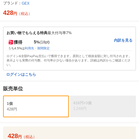
ブランド：
GEX
428
円
（税込）
お買い物でもらえる特典
最大付与率7%
内訳を見る
5
獲得
%
(18pt)
うち4.5%は
利用先・期間限定
ログイン&全額PayPay支払いで獲得できます。原則として税抜金額に対し付与されます。
表示よりも実際の付与数、付与率が少ない場合があります。詳細は内訳からご確認くださ
い。
ログインはこちら
販売単位
416円×3個
1個
1,248円
428円
428
円
（税込）