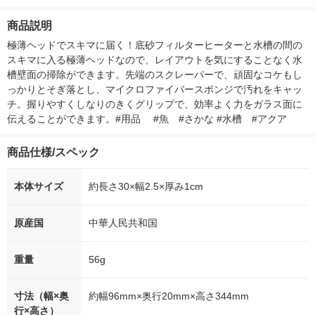
個 ジェックス
ー）2L ラベルレス 1
本入）
g 1袋 令和7年
箱（5本入）（イチオ
徳神糧 オリジ
商品説明
シ） オリジナル
極薄ヘッドでスキマに届く！底砂フィルターヒーターと水槽の間の
スキマに入る極薄ヘッドなので、レイアウトを気にすることなく水
槽壁面の掃除ができます。先端のスクレーパーで、頑固なコケもし
っかりとそぎ落とし、マイクロファイバースポンジで汚れをキャッ
チ。握りやすくしなりのきくグリップで、効率よく力をガラス面に
伝えることができます。#用品 　#魚　#さかな #水槽　#アクア
商品仕様/スペック
本体サイズ
約長さ30×幅2.5×厚み1cm
原産国
中華人民共和国
重量
56g
寸法（幅×奥
約幅96mm×奥行20mm×高さ344mm
行×高さ）