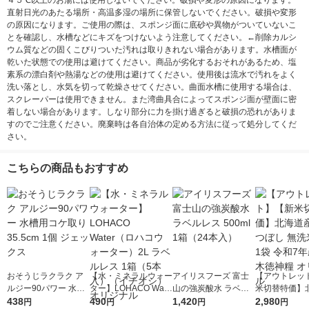
４５℃以上のお湯には使用しないでください。破損や変形の原因になります。
直射日光のあたる場所・高温多湿の場所に保管しないでください。破損や変形
の原因になります。ご使用の際は、スポンジ面に底砂や異物がついていないこ
とを確認し、水槽などにキズをつけないよう注意してください。←削除カルシ
ウム質などの固くこびりついた汚れは取りきれない場合があります。水槽面が
乾いた状態での使用は避けてください。商品が劣化するおそれがあるため、塩
素系の漂白剤や熱湯などの使用は避けてください。使用後は流水で汚れをよく
洗い落とし、水気を切って乾燥させてください。曲面水槽に使用する場合は、
スクレーパーは使用できません。また湾曲具合によってスポンジ面が壁面に密
着しない場合があります。しなり部分に力を掛け過ぎると破損の恐れがありま
すのでご注意ください。廃棄時は各自治体の定める方法に従って処分してくだ
さい。
こちらの商品もおすすめ
おそうじラクラク ア
【水・ミネラルウォー
アイリスフーズ 富士
【アウトレッ
ルジー90パワー 水槽
ター】LOHACO Wate
山の強炭酸水 ラベル
米切替特価】
用コケ取り 35.5cm 1
438
r（ロハコウォータ
490
レス 500ml 1箱（24
1,420
ななつぼし 無洗
2,980
円
円
円
円