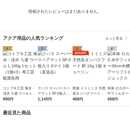
投稿されたレビューはまだありません。
アクア用品の人気ランキング
もっと見る
1
2
3
4
42%OFF
コトブキ工芸 海水・
クハラ スーパースペ
乾燥 イトミミズ 天然
本体 ロカボーイ
淡水 ろ過 ウール L 10
アマットSP 6枚入り 6
高タンパクフード 餌
中フィルター 〜
0g 1セット（1個×3）
990
マイ 1個（直送品）
1,145
10g 1個 キョーリン
468
水槽用 エアー
458
円
円
円
円
寿工芸 観賞魚用
式 1個 ジェッ
最近見た商品