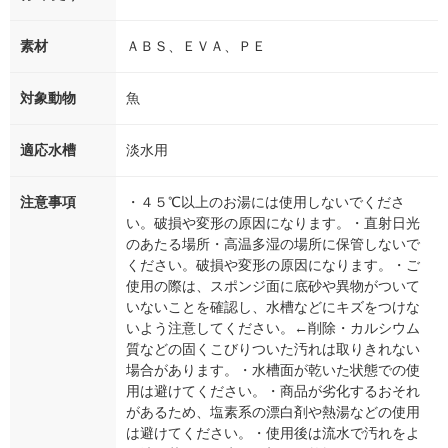
素材
ＡＢＳ、ＥＶＡ、ＰＥ
対象動物
魚
適応水槽
淡水用
注意事項
・４５℃以上のお湯には使用しないでくださ
い。破損や変形の原因になります。・直射日光
のあたる場所・高温多湿の場所に保管しないで
ください。破損や変形の原因になります。・ご
使用の際は、スポンジ面に底砂や異物がついて
いないことを確認し、水槽などにキズをつけな
いよう注意してください。←削除・カルシウム
質などの固くこびりついた汚れは取りきれない
場合があります。・水槽面が乾いた状態での使
用は避けてください。・商品が劣化するおそれ
があるため、塩素系の漂白剤や熱湯などの使用
は避けてください。・使用後は流水で汚れをよ