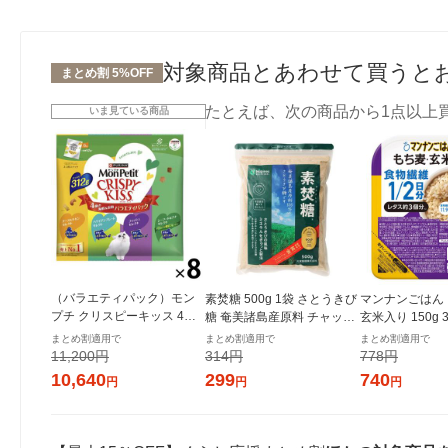
対象商品とあわせて買うと
まとめ割 5%OFF
たとえば、次の商品から1点以上
いま見ている商品
（バラエティパック）モン
素焚糖 500g 1袋 さとうきび
マンナンごはん
プチ クリスピーキッス 4種
糖 奄美諸島産原料 チャック
玄米入り 150g
の海鮮＆お肉 312g（6g×52
付き袋 大東製糖 砂糖
まとめ割適用で
まとめ割適用で
まとめ割適用で
袋）8袋 大容量 ネスレ日本
11,200円
314円
778円
猫用 おやつ
10,640
299
740
円
円
円