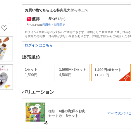
お買い物でもらえる特典
最大付与率11%
5
獲得
%
(513pt)
うち4.5%は
利用先・期間限定
ログイン&全額PayPay支払いで獲得できます。原則として税抜金額に対し付与
も実際の付与数、付与率が少ない場合があります。詳細は内訳からご確認くださ
ログインはこちら
販売単位
1セット
1,500円×3セット
1,400円×8セット
1,590円
4,500円
11,200円
お得
バリエーション
種類：
4種の海鮮＆お肉
すべてのバリ
セット数：
8セット