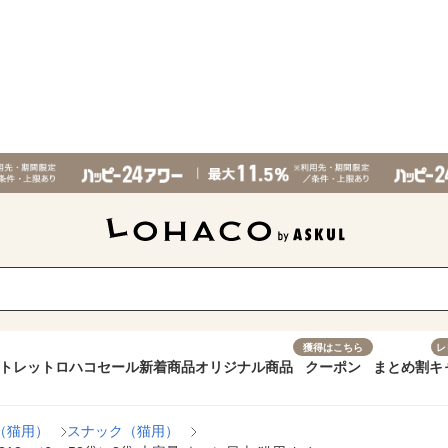
獲得はこちら
レ
トレット
ロハコセール
新着商品
オリジナル商品
クーポン
まとめ割
キ
（猫用）
スナック（猫用）