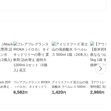
ck ZER
フレアフレグランス IROKA
アイリスフーズ 富士山の強
【アウトレット
詰め替え メ
（イロカ） ネイキッドリリ
炭酸水 ラベルレス 500ml 1
替特価】北海道
 1セット
ーの香り 柔軟剤 詰め替え 超
箱（24本入）
し 無洗米 5kg
6,582
1,420
2,980
円
円
円
 花王
特大 1200ml 1セット（5個
米 木徳神糧 オ
入) 花王