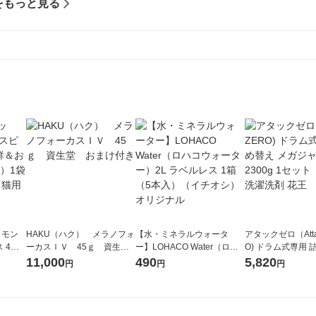
をもっと見る
）モン
HAKU（ハク） メラノフォ
【水・ミネラルウォータ
アタックゼロ（Atta
 4種
ーカスＩＶ 45ｇ 資生
ー】LOHACO Water（ロハ
O) ドラム式専用 
g×52
堂 おまけ付き
コウォーター）2L ラベルレ
ガジャンボ 2300g
11,000
490
5,820
円
円
円
レ日本
ス 1箱（5本入）（イチオ
（2個入) 洗濯洗剤
シ） オリジナル