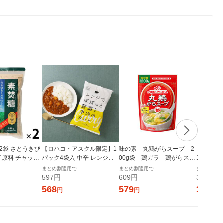
g 2袋 さとうきび
【ロハコ・アスクル限定】1
味の素 丸鶏がらスープ 2
ミツカン 純
産原料 チャック
パック4袋入 中辛 レンジで
00g袋 鶏ガラ 鶏がらスー
1本 国産
付き袋 大東製糖 砂糖
ぱぱっと野菜と牛肉のカレ
プの素
まとめ割適用で
まとめ割適用で
まとめ割適
ー 180g 1個 オリジナル レト
597円
609円
375円
ルト（イチオシ） オリジナ
568
579
357
円
円
円
ル