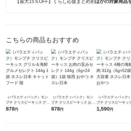
【最大15％OFF】くらし応援まとめ割
ほかの対象商品
こちらの商品もおすすめ
（バラエティパック）モン
（バラエティパック）モン
（バラエティパック
プチ クリスピーキッス グリ
プチ クリスピーキッス お肉
プチ クリスピーキッス
ル＆海鮮グルメセレクト 14
の旨みセレクト 144g（6g×2
の海鮮＆お肉 312g（6
878
878
1,590
円
円
円
4g 1袋 ネスレ日本 キャット
4袋）1袋 猫用 おやつ ネスレ
袋）1袋 大容量 ネス
フード 猫
日本
猫用 おやつ