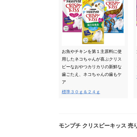
お魚やチキンを第１主原料に使
用したネコちゃんが喜ぶクリス
ピーなおやつカリカリの新鮮な
歯ごたえ、ネコちゃんの歯もケ
ア
標準３０ｇ＆２４ｇ
モンプチ クリスピーキッス 売り