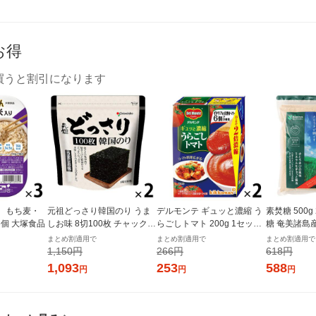
お得
買うと割引になります
 もち麦・
元祖どっさり韓国のり うま
デルモンテ ギュッと濃縮 う
素焚糖 500
 3個 大塚食品
しお味 8切100枚 チャック付
らごしトマト 200g 1セット
糖 奄美諸島
き 1セット（1個×2）オリオ
（1個×2）キッコーマン 紙
まとめ割適用で
まとめ割適用で
まとめ割適用で
ンジャコー
パック
1,150円
266円
618円
1,093
253
588
円
円
円