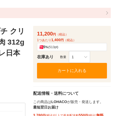
チ クリ
11,200
円
（税込）
1,400
 312g
1つあたり
円
（税込）
5
%
(513pt)
スレ日本
在庫あり
1
数量
カートに入れる
配送情報・送料について
この商品は
LOHACO
が販売・発送します。
最短翌日お届け
3,780
550
無料
円
(税込)以上で基本配送料
円
(税込)