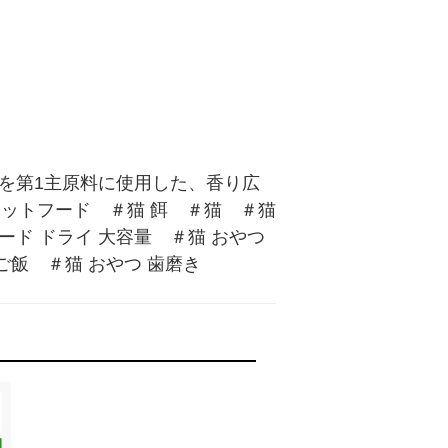
を第1主原料に使用した、香り広
ットフード　＃猫 餌　＃猫　＃猫 
ド ドライ 大容量　＃猫 おやつ 
飯　＃猫 おやつ 歯磨き