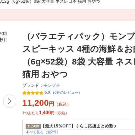
g（6g×52袋）8袋 大容量 ネスレ日本 猫用 おやつ
（バラエティパック）モンプ
スピーキッス 4種の海鮮＆お肉
（6g×52袋）8袋 大容量 ネ
猫用 おやつ
モンプチ
ブランド：
5.0 （6件のレビュー）
11,200
円
（税込）
1,400
1つあたり
円
（税込）
【最大15％OFF】くらし応援まとめ割
まとめ割
すべて見る（全2件）