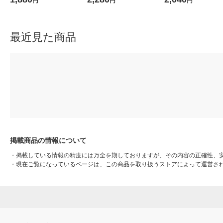
円
円
円
対応/高速充電 MPA-CL20W
6-BK 1個
アンテナ 1個
H
最近見た商品
掲載商品の情報について
・
掲載している情報の精度には万全を期しておりますが、その内容の正確性、
・
現在ご覧になっているページは、この商品を取り扱うストアによって運営さ