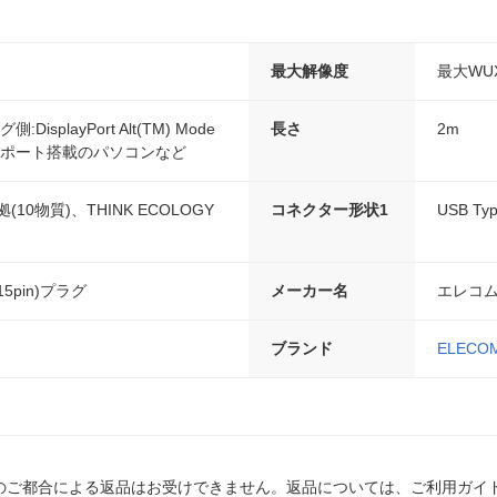
最大解像度
最大WUXG
側:DisplayPort Alt(TM) Mode
長さ
2m
e-Cポート搭載のパソコンなど
拠(10物質)、THINK ECOLOGY
コネクター形状1
USB Ty
15pin)プラグ
メーカー名
エレコ
ブランド
ELECO
のご都合による返品はお受けできません。返品については、ご利用ガイ