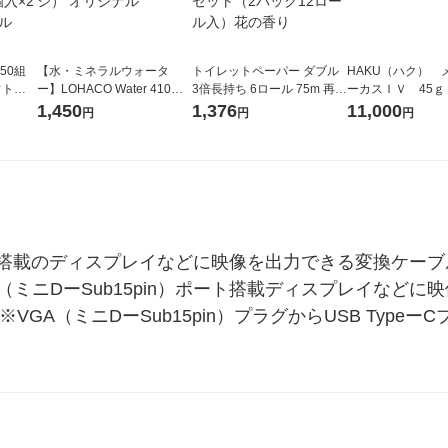
50組
【水・ミネラルウォータ
トイレットペーパー ダブル
HAKU（ハク） 
フトパ
ー】LOHACO Water 410ml
3倍長持ち 6ロール 75m 再生
ーカスＩＶ 45ｇ
ナ オ
1箱（20本入）ラベルレス
紙配合 スコッティフラワー
堂 おまけ付き
1,450
1,376
11,000
円
円
円
10個：
（イチオシ） オリジナル
パック 1セット（2パック12
リジナ
ロール入）花の香り
ポート搭載のディスプレイなどに映像を出力できる変換ケーブル
（ミニDーSub15pin）ポート搭載ディスプレイなど
GA（ミニDーSub15pin）プラグからUSB Type