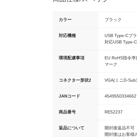
カラー
ブラック
対応機種
USB Type-Cプラグ
対応USB Typ
環境配慮事項
EU RoHS指令準
マーク
コネクター形状2
VGA(ミニD-Sub
JANコード
4549550334662
商品番号
RE52237
返品について
開封後返品不可
開封後はお客様