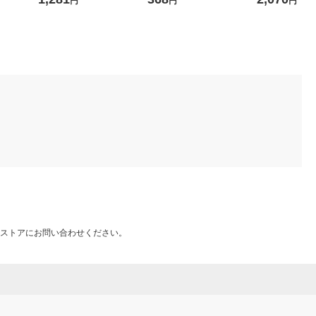
円
円
円
リジナル
エレコム 1個
ストアにお問い合わせください。