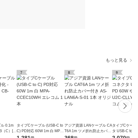
もっと見る
7
8
9
ル 0.1m
タイプCケーブル (USB-C to
アジア資源 LANケーブル CA
タイプCケーブ
B（C）[オ
C) PD対応 60W 1m 白 MPA-
T6A 1m ツメ折れ防止カバー
タ USB-C to C
1個
CCEC10WH エレコム 1本
付き AS-LAN6A-S-01 1本 オ
らか 1m U2C-C
1,281
368
2,070