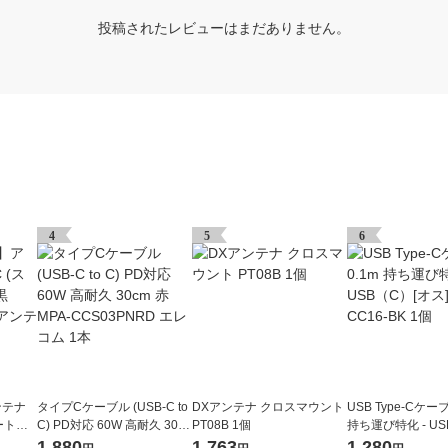
投稿されたレビューはまだありません。
4
5
6
ンテナ
タイプCケーブル (USB-C to
DXアンテナ クロスマウント
USB Type-Cケーブ
ート形-
C) PD対応 60W 高耐久 30c
PT08B 1個
持ち運び特化 - US
m 赤 MPA-CCS03PNRD エ
ス] CB-CC16-BK 
1,880
1,763
1,280