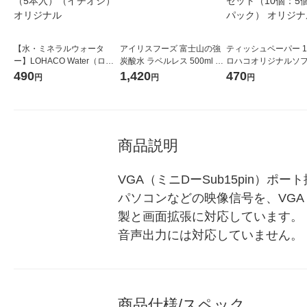
【水・ミネラルウォータ
アイリスフーズ 富士山の強
ティッシュペーパー 1
ー】LOHACO Water（ロハ
炭酸水 ラベルレス 500ml 1
ロハコオリジナルソ
コウォーター）2L ラベルレ
箱（24本入）
ックティッシュ フィオ
490
1,420
470
円
円
円
ス 1箱（5本入）（イチオ
リジナル 1セット（
シ） オリジナル
5個入×2パック） オ
ル
商品説明
VGA（ミニDーSub15pin）
パソコンなどの映像信号を、VGA
製と画面拡張に対応しています。 ※V
音声出力には対応していません。
商品仕様/スペック