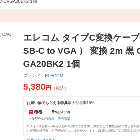
-CVGA20BK2 1個
エレコム タイプC変換ケーブル
SB-C to VGA ） 変換 2m 黒 
GA20BK2 1個
ブランド：
ELECOM
5,380
円
（税込）
お買い物でもらえる特典
最大付与率16%
5
獲得
%
(245pt)
うち4.5%は
利用先・期間限定
ログイン&全額PayPay支払いで獲得できます。原則として税抜金額に対し付与
も実際の付与数、付与率が少ない場合があります。詳細は内訳からご確認くださ