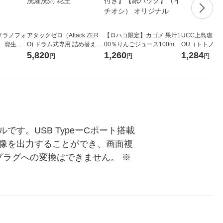
メラノフォ
アタックゼロ（Attack ZER
【ロハコ限定】カゴメ 果汁1
UCC上島珈琲 U
 資生
O) ドラム式専用 詰め替え メ
00％りんごジュース100ml 1
OU（トトノウ） 
ガジャンボ 2300g 1セット
箱（18本入）オリジナル
無糖 500ml 
5,820
1,260
1,284
円
円
円
（2個入) 洗濯洗剤 花王
【クイズ付き】【紙パッ
ク】（イチオシ） オリジナ
ル
です。USB TypeーCポート搭載
に映像を出力することができ、画面複
ーCプラグへの変換はできません。 ※