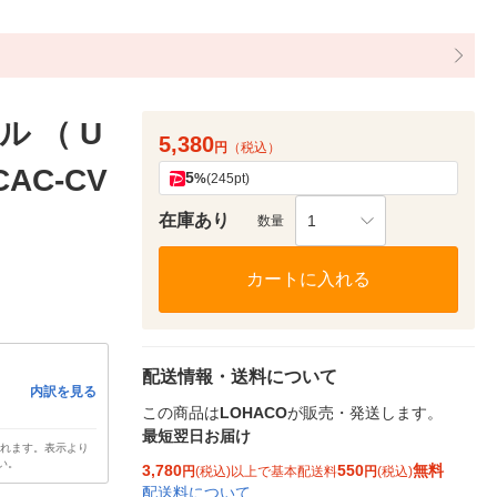
 （ U
5,380
円
（税込）
CAC-CV
5
%
(245pt)
在庫あり
1
数量
カートに入れる
配送情報・送料について
内訳を見る
この商品は
LOHACO
が販売・発送します。
最短翌日お届け
されます。表示より
い。
3,780
550
無料
円
(税込)以上で基本配送料
円
(税込)
配送料について