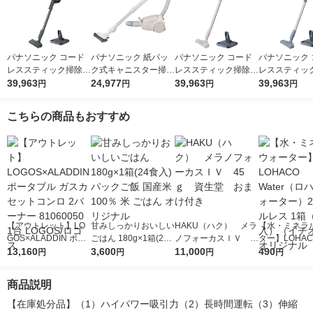
パナソニック コード
パナソニック 紙パッ
パナソニック コード
パナソニック 
レススティック掃除機
ク式キャニスター掃除
レススティック掃除機
レススティッ
MC-PB61J-A 1台
39,963
機 MC-PJ25G-C 1台
24,977
MC-SB35K-C 1台
39,963
MC-SB35K-A
39,963
円
円
円
円
こちらの商品もおすすめ
【アウトレット】LO
甘みしっかりおいしい
HAKU（ハク） メラ
【水・ミネラ
GOS×ALADDIN ポー
ごはん 180g×1箱(24
ノフォーカスＩＶ 4
ター】LOHACO
タブル ガスカセット
13,160
食入) パックご飯 国産
3,600
5ｇ 資生堂 おまけ
11,000
r（ロハコウォ
490
円
円
円
円
コンロ 2バーナー 810
米100％ 米 ごはん オ
付き
ー）2L ラベル
60050 1台 LOGOS/ロ
リジナル
箱（5本入）
商品説明
ゴス
シ） オリジナ
【在庫処分品】（1）ハイパワー吸引力（2）長時間運転（3）伸縮