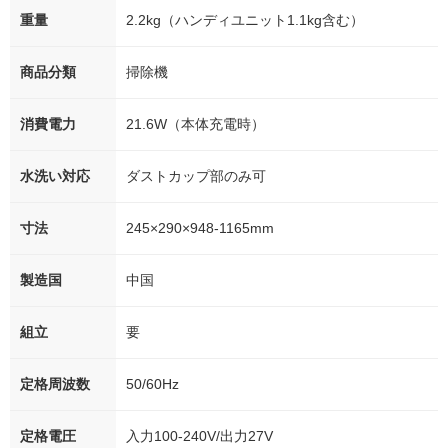
重量
2.2kg（ハンディユニット1.1kg含む）
商品分類
掃除機
消費電力
21.6W（本体充電時）
水洗い対応
ダストカップ部のみ可
寸法
245×290×948-1165mm
製造国
中国
組立
要
定格周波数
50/60Hz
定格電圧
入力100-240V/出力27V