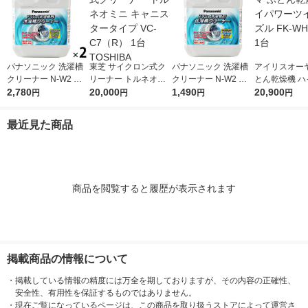
パナソニック 洗濯槽
東芝 サイクロン式ク
パナソニック 洗濯槽
アイリスオーヤ
クリーナー N-W2 ド
リーナー トルネオミ
クリーナー N-W2 ド
とん乾燥機 ハ
ラム洗濯機用 2個
2,780
ニ キャニスタータイ
20,000
ラム洗濯機用
1,490
ーツインノズル 
20,900
円
円
円
円
プ VC-C7（R） 1台 T
H1-WP 1台
OSHIBA
最近見た商品
商品を閲覧すると履歴が表示されます
掲載商品の情報について
・
掲載している情報の精度には万全を期しておりますが、その内容の正確性、
安全性、有用性を保証するものではありません。
・
現在ご覧になっているページは、この商品を取り扱うストアによって運営さ