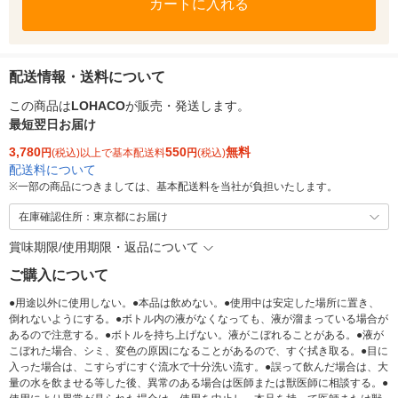
カートに入れる
配送情報・送料について
この商品は
LOHACO
が販売・発送します。
最短翌日お届け
3,780
550
無料
円
(税込)以上で基本配送料
円
(税込)
配送料について
※
一部の商品につきましては、基本配送料を当社が負担いたします。
在庫確認住所：東京都にお届け
賞味期限/使用期限・返品について
ご購入について
●用途以外に使用しない。●本品は飲めない。●使用中は安定した場所に置き、
倒れないようにする。●ボトル内の液がなくなっても、液が溜まっている場合が
あるので注意する。●ボトルを持ち上げない。液がこぼれることがある。●液が
こぼれた場合、シミ、変色の原因になることがあるので、すぐ拭き取る。●目に
入った場合は、こすらずにすぐ流水で十分洗い流す。●誤って飲んだ場合は、大
量の水を飲ませる等した後、異常のある場合は医師または獣医師に相談する。●