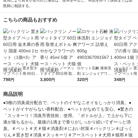
使用により異常が見られた場合は、使用を中止し、本品を持って医師または獣
医師に相談する。
こちらの商品もおすすめ
パックリン 置き型タ
パックリン ノーマッ
ロケット石鹸 液体洗
パックリン 置
イプ ペット用 60日用
トタイプ 60日用 取替
剤 エンジョイアワー
イプ ペット用 
金木犀の香り 国産 40
798
えボトル 爽やかなフ
3,800
ズ 詰替え 800g 49033
320
アクアソープ
348
円
円
円
円
0ml 1セット（1個×
ラワーの香り 45ml 5
67091567 1個
国産 400ml 
3）アース・ペット 犬
個 アース・ペット 犬
ス・ペット 犬
商品説明
猫用 消臭剤
猫用 消臭剤
臭剤
●3種の消臭成分配合で、ペットのイヤなニオイをしっかり消臭。●
ペットがイヤがらない香料配合。●ペットがなめても安心。●驚きの
「スッキーリ！消臭芳香技術」使用。「ボトルが上」で上から下に
液が落ちるから、最後の1滴まで香りがしっかり続いてずーっと消
臭。＃ペット＃犬＃猫＃消臭剤＃におい対策＃パックリン＃ぱっく
りん＃置き型＃消臭＃スッキーリ＃アースペット＃犬用＃猫用＃強