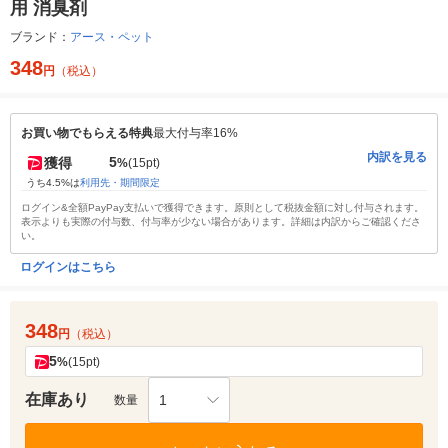
用 消臭剤
ブランド：
アース・ペット
348
円
（税込）
お買い物でもらえる特典
最大付与率16%
内訳を見る
5
獲得
%
(15pt)
うち4.5%は
利用先・期間限定
ログイン&全額PayPay支払いで獲得できます。原則として税抜金額に対し付与されます。
表示よりも実際の付与数、付与率が少ない場合があります。詳細は内訳からご確認くださ
い。
ログインはこちら
348
円
（税込）
5
%
(15pt)
在庫あり
1
数量