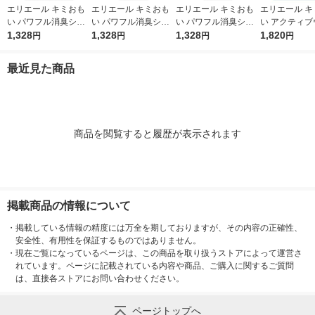
エリエール キミおも
エリエール キミおも
エリエール キミおも
エリエール キ
い パワフル消臭シー
い パワフル消臭シー
い パワフル消臭シー
い アクティブ
ト スーパーワイド 無
1,328
ト ワイド 無香タイプ
1,328
ト レギュラー 無香タ
1,328
Ｌ パンツ ゆ
1,820
円
円
円
円
香タイプ 18枚入 1袋
44枚入 1袋 大王製紙
イプ 88枚入 1袋 大王
イズ 中型犬用
大王製紙
製紙
子女の子共用
最近見た商品
20枚入 1袋 
商品を閲覧すると履歴が表示されます
掲載商品の情報について
・
掲載している情報の精度には万全を期しておりますが、その内容の正確性、
安全性、有用性を保証するものではありません。
・
現在ご覧になっているページは、この商品を取り扱うストアによって運営さ
れています。ページに記載されている内容や商品、ご購入に関するご質問
は、直接各ストアにお問い合わせください。
ページトップへ