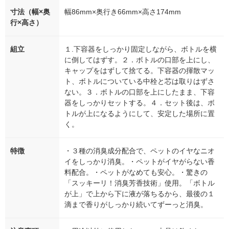
寸法（幅×奥
幅86mm×奥行き66mm×高さ174mm
行×高さ）
組立
１.下容器をしっかり固定しながら、ボトルを横
に倒してはずす。２．ボトルの口部を上にし、
キャップをはずして捨てる。下容器の揮散マッ
ト、ボトルについている中栓と芯は取りはずさ
ない。３．ボトルの口部を上にしたまま、下容
器をしっかりセットする。４．セット後は、ボ
トルが上になるようにして、安定した場所に置
く。
特徴
・３種の消臭成分配合で、ペットのイヤなニオ
イをしっかり消臭。・ペットがイヤがらない香
料配合。・ペットがなめても安心。・驚きの
「スッキーリ！消臭芳香技術」使用。「ボトル
が上」で上から下に液が落ちるから、最後の１
滴まで香りがしっかり続いてずーっと消臭。