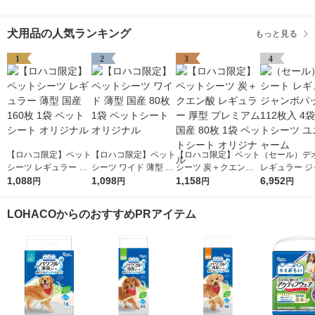
犬用品の人気ランキング
もっと見る
1
2
3
4
【ロハコ限定】ペット
【ロハコ限定】ペット
【ロハコ限定】ペット
（セール）デ
シーツ レギュラー 薄
シーツ ワイド 薄型 国
シーツ 炭＋クエン酸
レギュラー ジ
型 国産 160枚 1袋 ペ
1,088
産 80枚 1袋 ペットシ
1,098
レギュラー 厚型 プレ
1,158
パック 112枚
6,952
円
円
円
円
ットシート オリジナ
ート オリジナル
ミアム 国産 80枚 1袋
ペットシーツ 
ル
ペットシート オリジ
チャーム
LOHACOからのおすすめPRアイテム
ナル