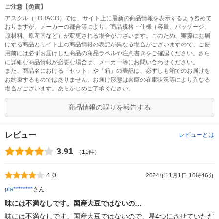
ご注意【免責】
アスクル（LOHACO）では、サイト上に最新の商品情報を表示するよう努めて
おりますが、メーカーの都合等により、商品規格・仕様（容量、パッケージ、
原材料、原産国など）が変更される場合がございます。このため、実際にお届
けする商品とサイト上の商品情報の表記が異なる場合がございますので、ご使
用前には必ずお届けした商品の商品ラベルや注意書きをご確認ください。さら
に詳細な商品情報が必要な場合は、メーカー等にお問い合わせください。
また、商品名における「セット」や「箱」の表記は、必ずしも箱でのお届けを
お約束するものではありません。お届け形態は倉庫の在庫状況等により異なる
場合がございます。あらかじめご了承ください。
商品情報の誤りを報告する
レビュー
レビューとは
3.91
（11件）
4.0
2024年11月1日 10時46分
pla********
さん
味には不満なしです。国産大豆ではないの…
味には不満なしです。国産大豆ではないので、星4つにさせていただ