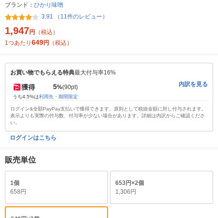
ブランド：
ひかり味噌
3.91 （11件のレビュー）
1,947
円
（税込）
649
1つあたり
円
（税込）
お買い物でもらえる特典
最大付与率16%
内訳を見る
5
獲得
%
(90pt)
うち4.5%は
利用先・期間限定
ログイン&全額PayPay支払いで獲得できます。原則として税抜金額に対し付与されます。
表示よりも実際の付与数、付与率が少ない場合があります。詳細は内訳からご確認くださ
い。
ログインはこちら
販売単位
1個
653円×2個
658円
1,306円