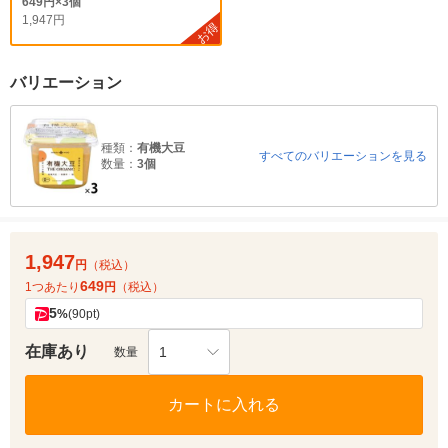
649円×3個
1,947円
お得
バリエーション
種類：
有機大豆
すべてのバリエーションを見る
数量：
3個
1,947
円
（税込）
649
1つあたり
円
（税込）
5
%
(90pt)
在庫あり
1
数量
カートに入れる