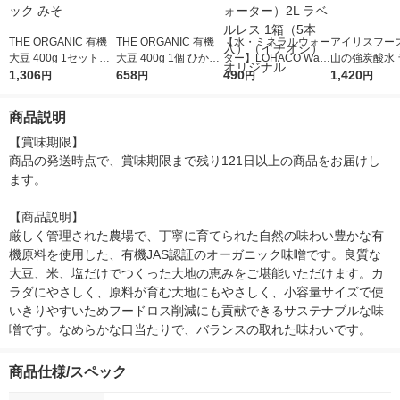
THE ORGANIC 有機
THE ORGANIC 有機
【水・ミネラルウォー
アイリスフーズ
大豆 400g 1セット（1
大豆 400g 1個 ひかり
ター】LOHACO Wate
山の強炭酸水 
個×2） ひかり味噌 オ
1,306
味噌 オーガニック み
658
r（ロハコウォータ
490
レス 500ml 1
1,420
円
円
円
円
ーガニック みそ
そ
ー）2L ラベルレス 1
本入）
箱（5本入）（イチオ
商品説明
シ） オリジナル
【賞味期限】

商品の発送時点で、賞味期限まで残り121日以上の商品をお届けし
ます。

【商品説明】

厳しく管理された農場で、丁寧に育てられた自然の味わい豊かな有
機原料を使用した、有機JAS認証のオーガニック味噌です。良質な
大豆、米、塩だけでつくった大地の恵みをご堪能いただけます。カ
ラダにやさしく、原料が育む大地にもやさしく、小容量サイズで使
いきりやすいためフードロス削減にも貢献できるサステナブルな味
噌です。なめらかな口当たりで、バランスの取れた味わいです。
商品仕様/スペック