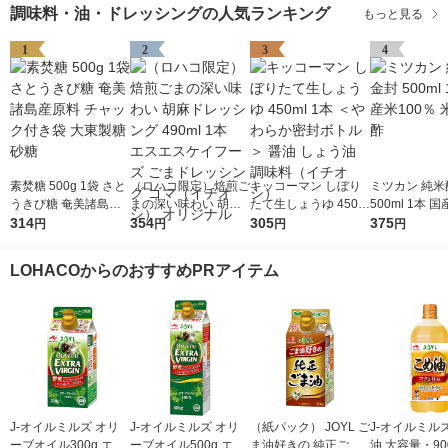
調味料・油・ドレッシングの人気ランキング
もっと見る
1
2
3
4
素焚糖 500g 1袋 さと
（ロハコ限定）焙煎ご
キッコーマン しぼり
ミツカン 純米
うきび糖 奄美諸島産
まの深い味わい 胡麻
たて生しょうゆ 450m
500ml 1本 国
原料 チャック付き袋
314
ドレッシング 490ml 1
354
l 1本 ＜やわらか密封
305
0％ 米酢 食酢
375
円
円
円
円
大東製糖 砂糖
本 エスエスケイフー
ボトル＞ 醤油 しょう
ズ ごまドレッシング
油 調味料（イチオ
LOHACOからのおすすめPRアイテム
ゴマ（イチオシ） オ
シ）
リジナル
J-オイルミルズ オリ
J-オイルミルズ オリ
（紙パック） JOYL ご
J-オイルミル
ーブオイル300g エキ
ーブオイル500g エキ
ま油好きの 純正ごま
油 大容量・90