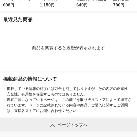
ストラバージン スペ
698
ストラバージン スペ
1,150
油 300g 1本 味の素 J-
640
ト 1本 JOYL
790
円
円
円
円
イン産オリーブ100%
イン産オリーブ100%
オイルミルズ
1本（紙パック） JOY
1本（紙パック） JOY
最近見た商品
L
L
商品を閲覧すると履歴が表示されます
掲載商品の情報について
・
掲載している情報の精度には万全を期しておりますが、その内容の正確性、
安全性、有用性を保証するものではありません。
・
現在ご覧になっているページは、この商品を取り扱うストアによって運営さ
れています。ページに記載されている内容や商品、ご購入に関するご質問
は、直接各ストアにお問い合わせください。
ページトップへ