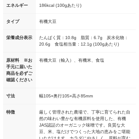
エネルギー
186kcal (100gあたり)
タイプ
有機大豆
栄養成分表示
たんぱく質：10.8g 脂質：6.7g 炭水化物：
20.6g 食塩相当量：12.1g (100gあたり)
原材料 ※お
有機大豆（輸入）、有機米、食塩
手元に届いた
商品を必ずご
確認ください
寸法
幅105×奥行105×高さ85mm
特徴
厳しく管理された農場で、丁寧に育てられた自
然の味わい豊かな有機原料を使用した、有機
JAS認証のオーガニック味噌です。良質な大
豆、米、塩だけでつくった大地の恵みをご堪能
いただけます。カラダにやさしく、原料が育む