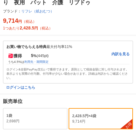
り 夜用 パット 介護 リブドゥ
ブランド：
リフレ（紙おむつ）
9,714
円
（税込）
2,428.5
1つあたり
円
（税込）
お買い物でもらえる特典
最大付与率11%
内訳を見る
5
獲得
%
(445pt)
うち4.5%は
利用先・期間限定
ログイン&全額PayPay支払いで獲得できます。原則として税抜金額に対し付与されます。
表示よりも実際の付与数、付与率が少ない場合があります。詳細は内訳からご確認くださ
い。
ログインはこちら
販売単位
1袋
2,428.5円×4袋
2,698円
9,714円
お得