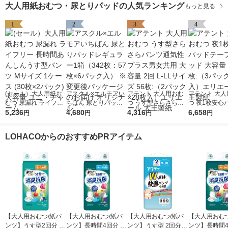
大人用紙おむつ・尿とりパッドの人気ランキング
もっと見る
1
2
3
4
(セール）大人用紙お
アスクル×エルモアい
アテント 大人用おむ
アテント 大人
むつ 尿漏れ ライフリ
ちばん 尿とりパッド
つ うす型さらさらパ
つ 夜1枚安心
ー 長時間あんしんう
5,236
レギュラー1箱（342
4,680
ンツ通気性プラス男女
4,316
ープ用パッド 
6,658
円
円
円
円
す型パンツ Mサイズ 1
枚：57枚×6パック
共用 大容量 2回 L-LL
6回 96枚:（3パック×3
ケース (30枚×2パッ
入） ※変更後パッケ
サイズ 56枚:（2パッ
2枚入）エリエ
LOHACOからのおすすめPRアイテム
ク) 大容量 ユニ・チャ
ージのお届け オリジ
ク×28枚入）エリエー
王製紙
ーム
ナル
ル 大王製紙
【大人用おむつ/紙パ
【大人用おむつ/紙パ
【大人用おむつ/紙パ
【大人用おむつ
ンツ】うす型2回分 L-
ンツ】長時間4回分 M-
ンツ】うす型 2回分 M
ンツ】長時間4回