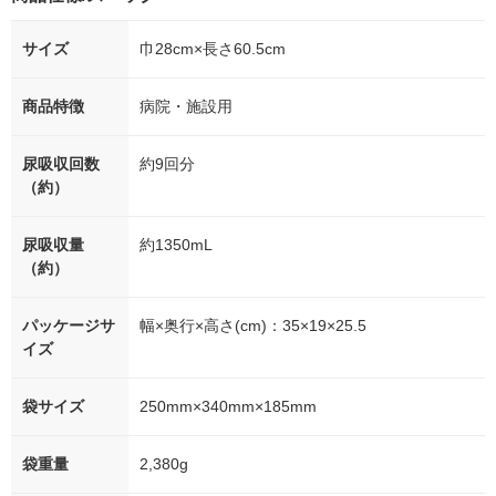
サイズ
巾28cm×長さ60.5cm
商品特徴
病院・施設用
尿吸収回数
約9回分
（約）
尿吸収量
約1350mL
（約）
パッケージサ
幅×奥行×高さ(cm)：35×19×25.5
イズ
袋サイズ
250mm×340mm×185mm
袋重量
2,380g