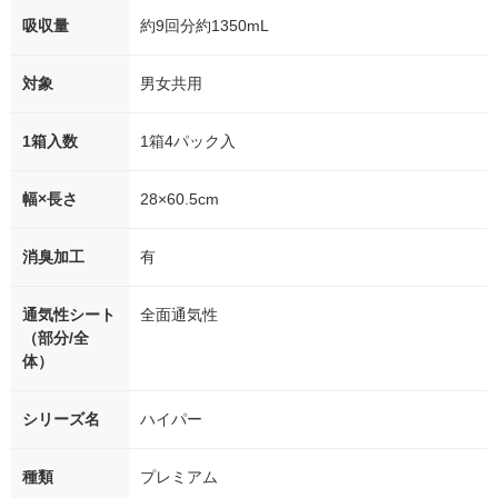
吸収量
約9回分約1350mL
対象
男女共用
1箱入数
1箱4パック入
幅×長さ
28×60.5cm
消臭加工
有
通気性シート
全面通気性
（部分/全
体）
シリーズ名
ハイパー
種類
プレミアム