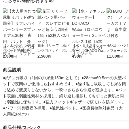
こちらの商品もおすすめ
王製紙
紙
エリエール 大
【大人用おむつ/尿取
花王 リリーフ 紙パ
【水・ミネラルウォー
HAKU（ハク
りパッド/約9回分】リ
ンツ用パッド ズレず
ター】LOHACO Wate
ノフォーカス
フレハイパーシリーズ
2,698
にピタッと超安心2回
2,560
r（ロハコウォータ
490
5ｇ 資生堂
11,000
円
円
円
円
プレミアム30枚 夜
分 1箱（52枚入×2パ
ー）2L ラベルレス 1
付き
用 パット 介護 1
ック）
箱（5本入）（イチオ
商品説明
パック（30枚入）
シ） オリジナル
リブドゥ
●約9回分吸収（1回の排尿量150mlとして）●28cm×60.5cmの大型パ
ッドで夜間のご使用にもおすすめです。●繰り返し吸収しても尿を閉
じ込めて液戻りしないから、一晩中さらさら快適が続きます。●パッ
ド表面に弱酸性素材を採用し、繰り返し排尿してもずっと素肌と同
じ弱酸性に保ちます。●強力フィットギャザーで横モレを防ぎます。
●パワー消臭吸収体採用。●通気性パット。●医療費控除対象品（大
人用紙おむつ）
商品仕様/スペック