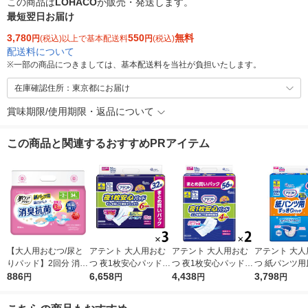
この商品は
LOHACO
が販売・発送します。
最短翌日お届け
3,780
550
無料
円
(税込)以上で基本配送料
円
(税込)
配送料について
※
一部の商品につきましては、基本配送料を当社が負担いたします。
在庫確認住所：東京都にお届け
賞味期限/使用期限・返品について
この商品と関連するおすすめPRアイテム
【大人用おむつ/尿と
アテント 大人用おむ
アテント 大人用おむ
アテント 大人
りパッド】2回分 消臭
つ 夜1枚安心パッドテ
つ 夜1枚安心パッドテ
つ 紙パンツ用
抗菌 肌ケア アクティ
886
ープ用パッド 大容量
6,658
ープ用パッド 大容量
4,438
パッド すっき
3,798
円
円
円
円
1パック(34枚入) 日本
6回 96枚:（3パック×3
4回 112枚:（2パック×
ド 大容量 2回 
製紙クレシア
2枚入）エリエール 大
56エリエール 大王製
（2パック×6