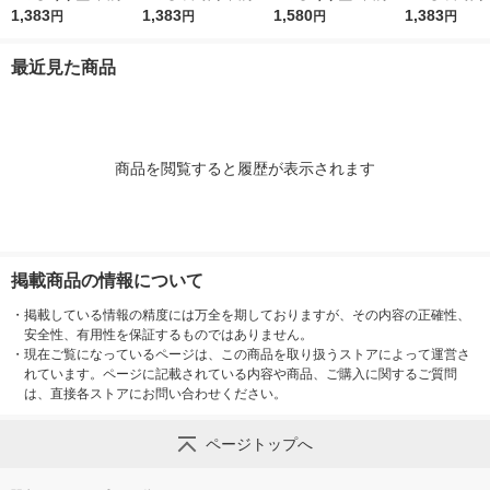
LL 消臭抗菌 肌ケアア
1,383
L 消臭抗菌 肌ケアア
1,383
-L Wの素材で快適パ
1,580
LL 消臭抗菌 
1,383
円
円
円
円
クティ 1パック(16枚
クティ 1パック(16枚
ンツ 1パック(20枚入)
クティ 1パック
入) 日本製紙クレシア
入) 日本製紙クレシア
アクティ 日本製紙ク
入) 日本製紙
最近見た商品
レシア
商品を閲覧すると履歴が表示されます
掲載商品の情報について
・
掲載している情報の精度には万全を期しておりますが、その内容の正確性、
安全性、有用性を保証するものではありません。
・
現在ご覧になっているページは、この商品を取り扱うストアによって運営さ
れています。ページに記載されている内容や商品、ご購入に関するご質問
は、直接各ストアにお問い合わせください。
ページトップへ