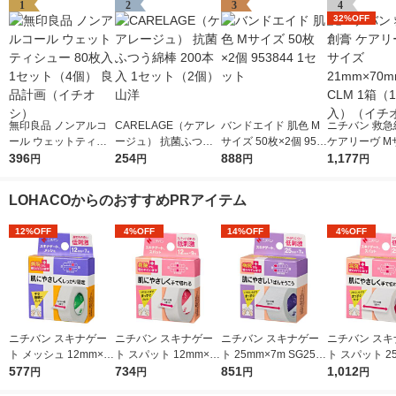
1
2
3
4
32%OFF
無印良品 ノンアルコ
CARELAGE（ケアレ
バンドエイド 肌色 M
ニチバン 救急
ール ウェットティシ
ージュ） 抗菌ふつう
サイズ 50枚×2個 953
ケアリーヴ M
ュー 80枚入 1セット
396
綿棒 200本入 1セット
254
844 1セット
888
1mm×70mm 
1,177
円
円
円
円
（4個） 良品計画（イ
（2個） 山洋
（100枚入）
チオシ）
シ）
LOHACOからのおすすめPRアイテム
12%OFF
4%OFF
14%OFF
4%OFF
ニチバン スキナゲー
ニチバン スキナゲー
ニチバン スキナゲー
ニチバン スキ
ト メッシュ 12mm×7
ト スパット 12mm×9
ト 25mm×7m SG257
ト スパット 2
m SGM127 2箱（1巻
577
m SGS129 2箱（1巻
734
2箱（1巻入×2）
851
m SGS259 
1,012
円
円
円
円
入×2）
入×2）
入×2）