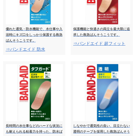
優れた通気・防水機能で、水仕事や入
保護機能と快適さの両立を最大限に追
浴時にキズ口をしっかり保護する救急
求した救急ばんそうこうです。
ばんそうこうです。
⇒バンドエイド 超フィット
⇒バンドエイド 防水
長時間の水仕事などのハードな状況に
しなやかで通気性の良い、目立たない
も耐えられる粘着力を持った、防水ば
透明のテープを採用した救急ばんそう