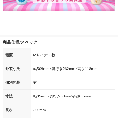
商品仕様/スペック
種類
Mサイズ90枚
外装寸法
幅509mm×奥行き262mm×高さ118mm
個別包装
有
寸法
幅85mm×奥行き80mm×高さ95mm
長さ
260mm