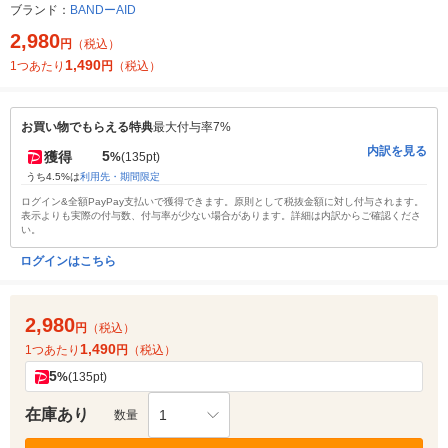
ブランド：
BANDーAID
2,980
円
（税込）
1,490
1つあたり
円
（税込）
お買い物でもらえる特典
最大付与率7%
内訳を見る
5
獲得
%
(135pt)
うち4.5%は
利用先・期間限定
ログイン&全額PayPay支払いで獲得できます。原則として税抜金額に対し付与されます。
表示よりも実際の付与数、付与率が少ない場合があります。詳細は内訳からご確認くださ
い。
ログインはこちら
2,980
円
（税込）
1,490
1つあたり
円
（税込）
5
%
(135pt)
在庫あり
1
数量