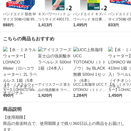
バンドエイド 肌色 M
キズパワーパッド ふ
バンドエイド キズパ
バンドエイド 
サイズ 50枚×2個 953
つうサイズ 49017300
ワーパッド 水仕事用
サイズ50枚+
844 1セット
888
21906 1セット(2箱)
1,413
10枚 120012 1セット
1,495
イズ20枚 9538
833
円
円
円
円
(2箱)（イチオシ）
ット
こちらの商品もおすすめ
【水・ミネラルウォー
アイリスフーズ 富士
UCC上島珈琲 UCC T
【水・ミネラ
ター】LOHACO Wate
山の強炭酸水 ラベル
OTONOU（トトノ
ター】LOHACO
r（ロハコウォータ
490
レス 500ml 1箱（24
1,420
ウ） by BLACK無糖 5
1,284
r 410ml 1箱
1,450
円
円
円
円
ー）2L ラベルレス 1
本入）
00ml 1セット（6本）
入）ラベルレ
箱（5本入）（イチオ
オシ） オリジ
商品説明
シ） オリジナル
【使用期限】

商品の発送時点で、使用期限まで残り360日以上の商品をお届けし
ます。
