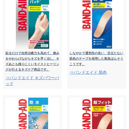
貼るだけで自然治癒力を高めて、痛み
しなやかで通気性の良い、目立たない
をやわらげながらキズを早く治し、キ
肌色のテープを採用した救急ばんそう
ズあとも残りにくいモイストヒーリン
こうです。
グが行えるキズケア商品です。
⇒バンドエイド 肌色
⇒バンドエイド キズパワーパ
ッド