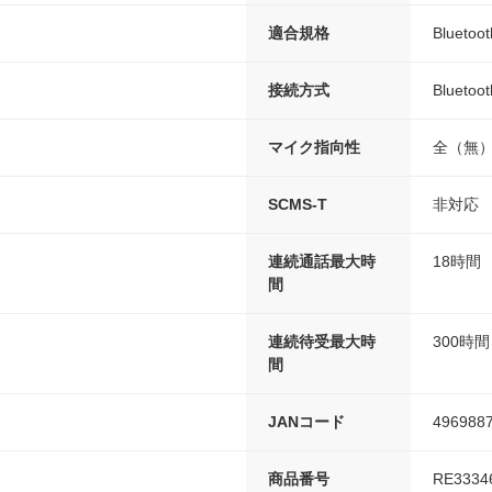
適合規格
Bluetoot
接続方式
Bluetoo
マイク指向性
全（無
SCMS-T
非対応
連続通話最大時
18時間
間
連続待受最大時
300時間
間
JANコード
496988
商品番号
RE3334