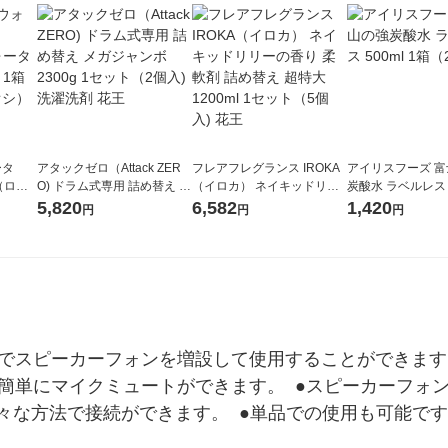
ータ
アタックゼロ（Attack ZER
フレアフレグランス IROKA
アイリスフーズ 
r（ロハ
O) ドラム式専用 詰め替え メ
（イロカ） ネイキッドリリ
炭酸水 ラベルレス 5
ベルレ
ガジャンボ 2300g 1セット
ーの香り 柔軟剤 詰め替え 超
箱（24本入）
5,820
6,582
1,420
円
円
円
チオ
（2個入) 洗濯洗剤 花王
特大 1200ml 1セット（5個
入) 花王
でスピーカーフォンを増設して使用することができます。  
で簡単にマイクミュートができます。  ●スピーカーフ
.5mmと様々な方法で接続ができます。  ●単品での使用も可能で