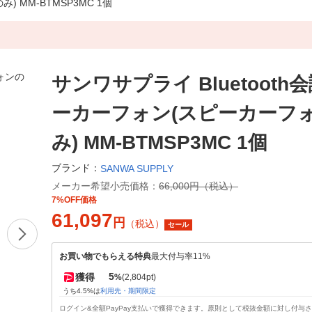
 MM-BTMSP3MC 1個
サンワサプライ Bluetooth
ーカーフォン(スピーカーフ
み) MM-BTMSP3MC 1個
ブランド：
SANWA SUPPLY
メーカー希望小売価格：
66,000円（税込）
7%OFF価格
61,097
円
（税込）
セール
お買い物でもらえる特典
最大付与率11%
5
獲得
%
(2,804pt)
うち4.5%は
利用先・期間限定
ログイン&全額PayPay支払いで獲得できます。原則として税抜金額に対し付与