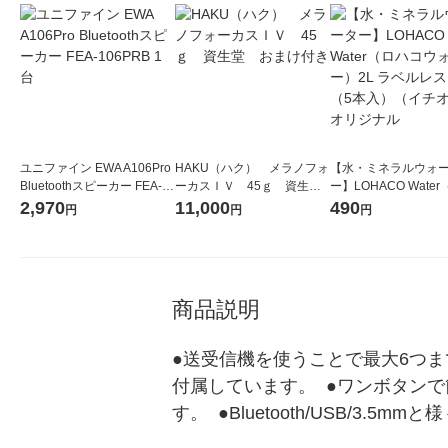
ユニファイン EWA A106Pro
HAKU（ハク） メラノフォ
【水・ミネラルウォ
Bluetoothスピーカー FEA-1
ーカスＩＶ 45ｇ 資生
ー】LOHACO Wate
06PRB 1台
堂 おまけ付き
コウォーター）2L ラ
2,970
11,000
490
円
円
円
ス 1箱（5本入）（イ
シ） オリジナル
商品説明
●送受信機を使うことで最大6つま
付属しています。  ●ワンボタン
す。  ●Bluetooth/USB/3