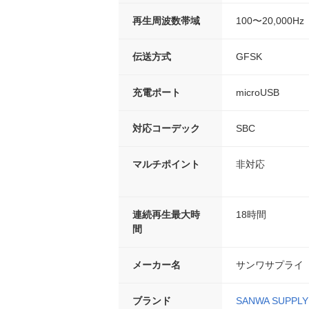
再生周波数帯域
100〜20,000Hz
伝送方式
GFSK
充電ポート
microUSB
対応コーデック
SBC
マルチポイント
非対応
連続再生最大時
18時間
間
メーカー名
サンワサプライ
ブランド
SANWA SUPPLY