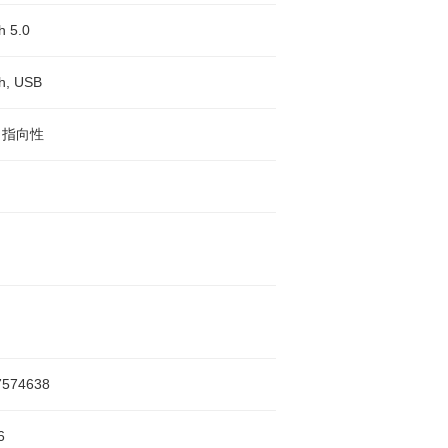
h 5.0
th, USB
）指向性
7574638
6