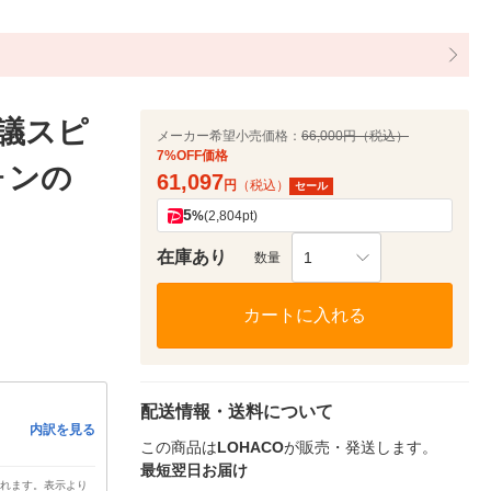
会議スピ
メーカー希望小売価格：
66,000円（税込）
7%OFF価格
ォンの
61,097
円
（税込）
セール
5
%
(2,804pt)
在庫あり
1
数量
カートに入れる
配送情報・送料について
内訳を見る
この商品は
LOHACO
が販売・発送します。
最短翌日お届け
されます。表示より