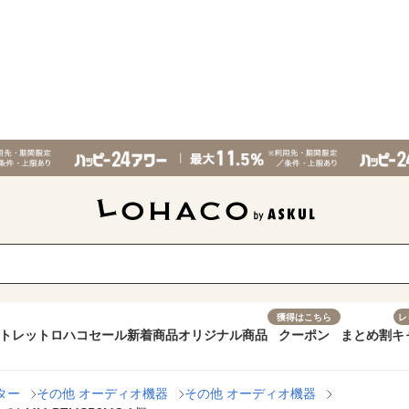
獲得はこちら
レ
トレット
ロハコセール
新着商品
オリジナル商品
クーポン
まとめ割
キ
ター
その他 オーディオ機器
その他 オーディオ機器