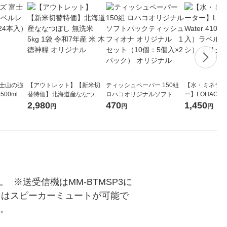
富士山の強
【アウトレット】【新米切
ティッシュペーパー 150組
【水・ミネラル
00ml 1
替特価】北海道産ななつぼ
ロハコオリジナルソフトパ
ー】LOHACO Wa
し 無洗米 5kg 1袋 令和7年産
ックティッシュ フィオナ オ
1箱（20本入
2,980
470
1,450
円
円
円
米 木徳神糧 オリジナル
リジナル 1セット（10個：
（イチオシ） 
5個入×2パック） オリジナ
ル
※送受信機はMM-BTMSP3に
ォンはスピーカーミュートが可能で
す。