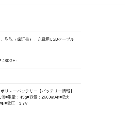
、取説（保証書）、充電用USBケーブル
2.480GHz
ムポリマーバッテリー【バッテリー情報】
1個■重量：45g■容量：2600mAh■電力
Wh■電圧：3.7V