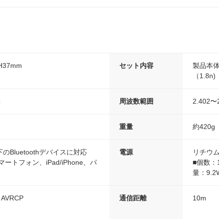
H37mm
セット内容
製品本体
（1.8n)
C
周波数範囲
2.402〜
重量
約420g
.0以下のBluetoothデバイスに対応
電源
リチウ
スマートフォン、iPad/iPhone、パ
■個数：
量：9.2
, AVRCP
通信距離
10m