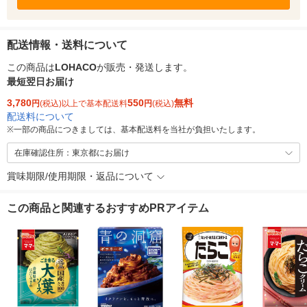
配送情報・送料について
この商品は
LOHACO
が販売・発送します。
最短翌日お届け
3,780
550
無料
円
(税込)以上で基本配送料
円
(税込)
配送料について
※
一部の商品につきましては、基本配送料を当社が負担いたします。
在庫確認住所：東京都にお届け
賞味期限/使用期限・返品について
この商品と関連するおすすめPRアイテム