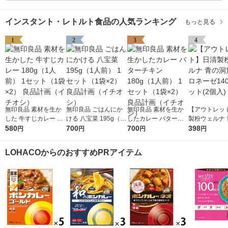
インスタント・レトルト食品の人気ランキング
もっと見る
1
2
3
4
無印良品 素材を生か
無印良品 ごはんにか
無印良品 素材を生か
【アウトレッ
した 牛すじカレー 18
ける 八宝菜 195g（1
したカレー バターチ
製粉ウェルナ 
0g（1人前） 1セット
580
人前） 1セット（1袋×
700
キン 180g（1人前） 1
700
窟 ボロネーゼ
398
円
円
円
円
（1袋×2） 良品計画
2） 良品計画（イチオ
セット（1袋×2） 良品
1セット(2個入
（イチオシ）
シ）
計画（イチオシ）
LOHACOからのおすすめPRアイテム