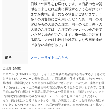
日以上の商品をお届けします。※商品の色や質
感を出来るだけ忠実に再現するよう心がけてい
ますが実物と若干異なる場合がございます。※
多くのお客様にご利用いただくため、同一のお
客様からの大量のご注文、同一のお届け先への
大量のご注文は、ご注文のキャンセルをさせて
いただく場合がございます。※一緒にご注文す
る商品、またはお届け地域等により翌日配達が
できない場合があります。
備考
メーカーサイトはこちら
ご注意【免責】
アスクル（LOHACO）では、サイト上に最新の商品情報を表示するよう努めて
おりますが、メーカーの都合等により、商品規格・仕様（容量、パッケージ、
原材料、原産国など）が変更される場合がございます。このため、実際にお届
けする商品とサイト上の商品情報の表記が異なる場合がございますので、ご使
用前には必ずお届けした商品の商品ラベルや注意書きをご確認ください。さら
に詳細な商品情報が必要な場合は、メーカー等にお問い合わせください。
また、商品名における「セット」や「箱」の表記は、必ずしも箱でのお届けを
お約束するものではありません。お届け形態は倉庫の在庫状況等により異なる