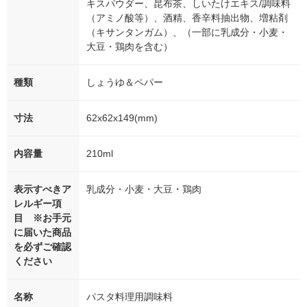
キスパウダー、昆布茶、しいたけエキス/調味料
（アミノ酸等）、酒精、香辛料抽出物、増粘剤
（キサンタンガム）、（一部に乳成分・小麦・
大豆・鶏肉を含む）
種類
しょうゆ＆ペパー
寸法
62x62x149(mm)
内容量
210ml
表示すべきア
乳成分・小麦・大豆・鶏肉
レルギー項
目 ※お手元
に届いた商品
を必ずご確認
ください
名称
パスタ料理用調味料