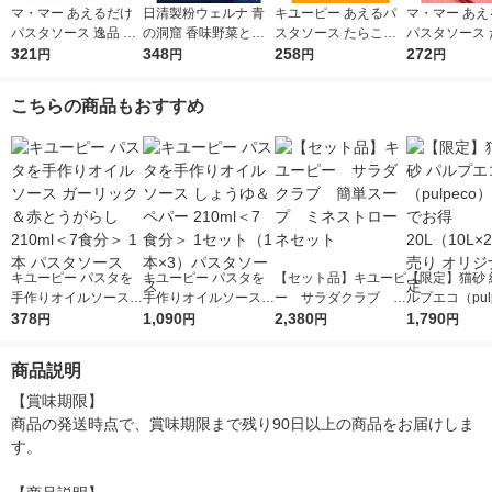
マ・マー あえるだけ
日清製粉ウェルナ 青
キユーピー あえるパ
マ・マー あえ
パスタソース 逸品 ご
の洞窟 香味野菜とハ
スタソース たらこ（1
パスタソース 
ま香る大葉ソース ＜1
321
ーブ引き立つボロネー
348
人前×2）1個
258
クリーム 生風
272
円
円
円
円
人前×2＞ 1個 日清製
ゼ 1人前 (140g) 1個
前×2 1個
粉ウェルナ
こちらの商品もおすすめ
キユーピー パスタを
キユーピー パスタを
【セット品】キユーピ
【限定】猫砂 
手作りオイルソース
手作りオイルソース
ー サラダクラブ 簡
ルプエコ（pul
ガーリック＆赤とうが
378
しょうゆ＆ペパー 210
1,090
単スープ ミネストロ
2,380
大容量でお得 2
1,790
円
円
円
円
らし 210ml＜7食分＞
ml＜7食分＞ 1セット
ーネセット
0L×2袋）箱売
1本 パスタソース
（1本×3）パスタソー
ジナル 限定
商品説明
ス
【賞味期限】

商品の発送時点で、賞味期限まで残り90日以上の商品をお届けしま
す。
