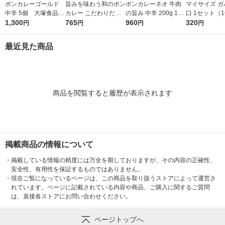
ボンカレーゴールド
旨みを味わう和のボン
ボンカレーネオ 牛肉
マイサイズ ガ
中辛 5個 大塚食品
カレー こだわりだし
の旨み 中辛 200g 1セ
口 1セット（1
レンジ対応
1,300
の和風カレー 中辛
765
ット（1個×3）大塚食
960
0g）×2） 10
320
円
円
円
円
1セット（1個（210
品 レトルトカレー レ
レンジ対応レ
g）×3） レンジ対応
ンジ対応
大塚食品
最近見た商品
1セット（1個×3）
商品を閲覧すると履歴が表示されます
掲載商品の情報について
・
掲載している情報の精度には万全を期しておりますが、その内容の正確性、
安全性、有用性を保証するものではありません。
・
現在ご覧になっているページは、この商品を取り扱うストアによって運営さ
れています。ページに記載されている内容や商品、ご購入に関するご質問
は、直接各ストアにお問い合わせください。
ページトップへ