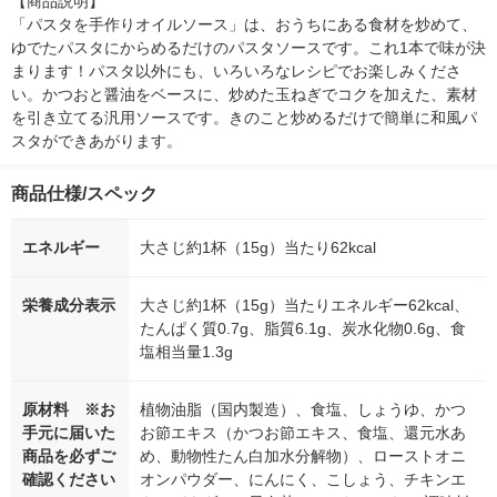
【商品説明】

「パスタを手作りオイルソース」は、おうちにある食材を炒めて、
ゆでたパスタにからめるだけのパスタソースです。これ1本で味が決
まります！パスタ以外にも、いろいろなレシピでお楽しみくださ
い。かつおと醤油をベースに、炒めた玉ねぎでコクを加えた、素材
を引き立てる汎用ソースです。きのこと炒めるだけで簡単に和風パ
スタができあがります。
商品仕様/スペック
エネルギー
大さじ約1杯（15g）当たり62kcal
栄養成分表示
大さじ約1杯（15g）当たりエネルギー62kcal、
たんぱく質0.7g、脂質6.1g、炭水化物0.6g、食
塩相当量1.3g
原材料 ※お
植物油脂（国内製造）、食塩、しょうゆ、かつ
手元に届いた
お節エキス（かつお節エキス、食塩、還元水あ
商品を必ずご
め、動物性たん白加水分解物）、ローストオニ
確認ください
オンパウダー、にんにく、こしょう、チキンエ