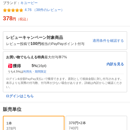
ブランド：
キユーピー
4.76 （38件のレビュー）
378
円
（税込）
レビューキャンペーン対象商品
適用条件を確認する
100
レビュー投稿で
円
相当のPayPayポイント付与
お買い物でもらえる特典
最大付与率7%
内訳を見る
5
獲得
%
(16pt)
うち4.5%は
利用先・期間限定
ログイン&全額PayPay支払いで獲得できます。原則として税抜金額に対し付与されます。
表示よりも実際の付与数、付与率が少ない場合があります。詳細は内訳からご確認くださ
い。
ログインはこちら
販売単位
370円×2本
1本
740円
378円