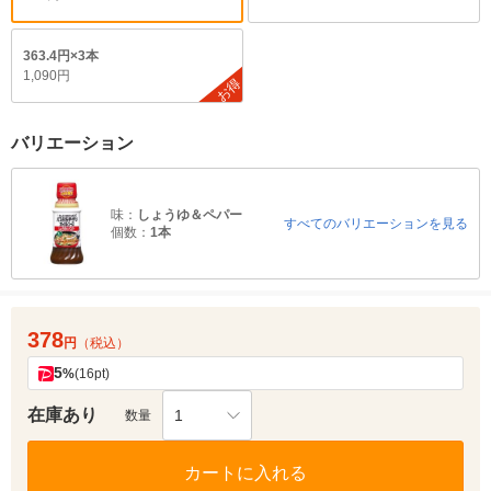
363.4円×3本
1,090円
お得
バリエーション
味：
しょうゆ＆ペパー
すべてのバリエーションを見る
個数：
1本
378
円
（税込）
5
%
(16pt)
在庫あり
1
数量
カートに入れる