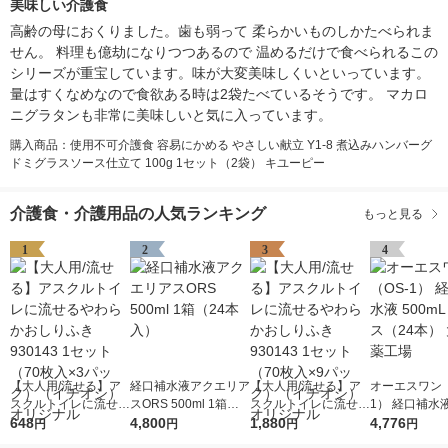
美味しい介護食
高齢の母におくりました。歯も弱って 柔らかいものしかたべられま
せん。 料理も億劫になりつつあるので 温めるだけで食べられるこの
シリーズが重宝しています。味が大変美味しくいといっています。
量はすくなめなので食欲ある時は2袋たべているそうです。 マカロ
ニグラタンも非常に美味しいと気に入っています。
購入商品：使用不可介護食 容易にかめる やさしい献立 Y1-8 煮込みハンバーグ
ドミグラスソース仕立て 100g 1セット（2袋） キユーピー
介護食・介護用品の人気ランキング
もっと見る
1
2
3
4
【大人用/流せる】ア
経口補水液アクエリア
【大人用/流せる】ア
オーエスワン（
スクルトイレに流せる
スORS 500ml 1箱（2
スクルトイレに流せる
1） 経口補水液
やわらかおしりふき 9
648
4本入）
4,800
やわらかおしりふき 9
1,880
L 1ケース（2
4,776
円
円
円
円
30143 1セット（70枚
30143 1セット（70枚
塚製薬工場