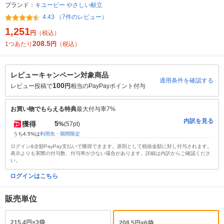
ブランド：
キユーピー やさしい献立
4.43 （7件のレビュー）
1,251
円
（税込）
208.5
1つあたり
円
（税込）
レビューキャンペーン対象商品
適用条件を確認する
100
レビュー投稿で
円
相当のPayPayポイント付与
お買い物でもらえる特典
最大付与率7%
内訳を見る
5
獲得
%
(57pt)
うち4.5%は
利用先・期間限定
ログイン&全額PayPay支払いで獲得できます。原則として税抜金額に対し付与されます。
表示よりも実際の付与数、付与率が少ない場合があります。詳細は内訳からご確認くださ
い。
ログインはこちら
販売単位
215.4円×3袋
208.5円×6袋