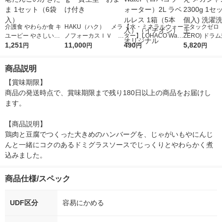
介護食 やわらか食 キ
HAKU（ハク） メラ
【水・ミネラルウォー
アタックゼロ（A
ユーピー やさしい献
ノフォーカスＩＶ 4
ター】LOHACO Wate
ZERO) ドラ
立 Y1ー6 海老だんご
1,251
5ｇ 資生堂 おまけ
11,000
r（ロハコウォータ
490
詰め替え メガ
5,820
円
円
円
円
のかきたま 1セット
付き
ー）2L ラベルレス 1
ボ 2300g 1
（6袋入）
箱（5本入）（イチオ
個入) 洗濯洗剤
商品説明
シ） オリジナル
【賞味期限】

商品の発送時点で、賞味期限まで残り180日以上の商品をお届けし
ます。

【商品説明】

鶏肉と豆腐でつくった大きめのハンバーグを、じゃがいもやにんじ
んと一緒にコクのあるドミグラスソースでじっくりとやわらかく煮
込みました。
商品仕様/スペック
UDF区分
容易にかめる