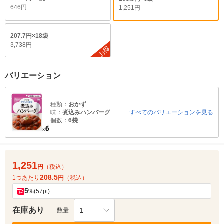
646円
1,251円
207.7円×18袋
3,738円
お得
バリエーション
種類：
おかず
味：
煮込みハンバーグ
すべてのバリエーションを見る
個数：
6袋
1,251
円
（税込）
208.5
1つあたり
円
（税込）
5
%
(57pt)
在庫あり
1
数量