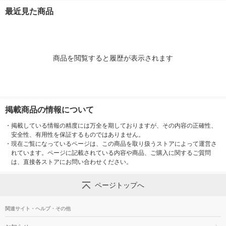
入×3パック）（イチ
入×9パック）（イチ
最近見た商品
オシ） オリジナル
オシ） オリジナル
商品を閲覧すると履歴が表示されます
掲載商品の情報について
・
掲載している情報の精度には万全を期しておりますが、その内容の正確性、
安全性、有用性を保証するものではありません。
・
現在ご覧になっているページは、この商品を取り扱うストアによって運営さ
れています。ページに記載されている内容や商品、ご購入に関するご質問
は、直接各ストアにお問い合わせください。
ページトップへ
関連サイト・ヘルプ・その他