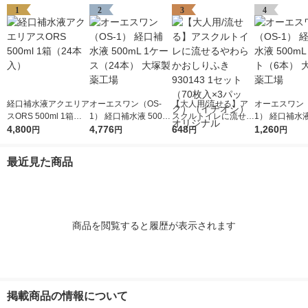
1
2
3
4
経口補水液アクエリア
オーエスワン（OS-
【大人用/流せる】ア
オーエスワン（
スORS 500ml 1箱（2
1） 経口補水液 500m
スクルトイレに流せる
1） 経口補水液
4本入）
4,800
L 1ケース（24本） 大
4,776
やわらかおしりふき 9
648
L 1セット（6
1,260
円
円
円
円
塚製薬工場
30143 1セット（70枚
塚製薬工場
入×3パック）（イチ
最近見た商品
オシ） オリジナル
商品を閲覧すると履歴が表示されます
掲載商品の情報について