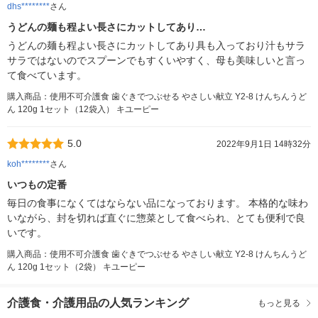
dhs********
さん
うどんの麺も程よい長さにカットしてあり…
うどんの麺も程よい長さにカットしてあり具も入っており汁もサラ
サラではないのでスプーンでもすくいやすく、母も美味しいと言っ
て食べています。
購入商品：使用不可介護食 歯ぐきでつぶせる やさしい献立 Y2-8 けんちんうど
ん 120g 1セット（12袋入） キユーピー
5.0
2022年9月1日 14時32分
koh********
さん
いつもの定番
毎日の食事になくてはならない品になっております。 本格的な味わ
いながら、封を切れば直ぐに惣菜として食べられ、とても便利で良
いです。
購入商品：使用不可介護食 歯ぐきでつぶせる やさしい献立 Y2-8 けんちんうど
ん 120g 1セット（2袋） キユーピー
介護食・介護用品の人気ランキング
もっと見る