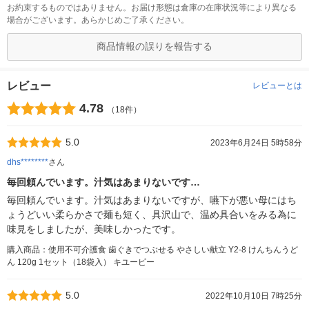
お約束するものではありません。お届け形態は倉庫の在庫状況等により異なる
場合がございます。あらかじめご了承ください。
商品情報の誤りを報告する
レビュー
レビューとは
4.78
（18件）
5.0
2023年6月24日 5時58分
dhs********
さん
毎回頼んでいます。汁気はあまりないです…
毎回頼んでいます。汁気はあまりないですが、嚥下が悪い母にはち
ょうどいい柔らかさで麺も短く、具沢山で、温め具合いをみる為に
味見をしましたが、美味しかったです。
購入商品：使用不可介護食 歯ぐきでつぶせる やさしい献立 Y2-8 けんちんうど
ん 120g 1セット（18袋入） キユーピー
5.0
2022年10月10日 7時25分