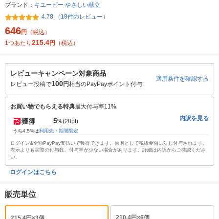
ブランド：
キユーピー やさしい献立
4.78 （18件のレビュー）
646
円
（税込）
215.4
1つあたり
円
（税込）
レビューキャンペーン対象商品
適用条件を確認する
100
レビュー投稿で
円
相当のPayPayポイント付与
お買い物でもらえる特典
最大付与率11%
内訳を見る
5
獲得
%
(28pt)
うち4.5%は
利用先・期間限定
ログイン&全額PayPay支払いで獲得できます。原則として税抜金額に対し付与されます。
表示よりも実際の付与数、付与率が少ない場合があります。詳細は内訳からご確認くださ
い。
ログインはこちら
販売単位
210.4円×6個
215.4円×3個