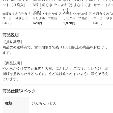
介護食 やわらか食 キ
介護食 やわらか食 ア
介護食 やわらか食 ア
介護食 やわら
ユーピー やさしい献
サヒグループ食品 ま
サヒグループ食品 ま
ユーピー やさ
立 Y2ー7 おじや 鶏ご
646
んぷく日和 味噌煮込
623
んぷく日和 なめらか
1,978
立 Y2ー5 お
646
円
円
円
円
ぼう 1セット（３袋
みうどん 3袋【歯ぐき
あずき 12袋【かまな
き焼き 1セッ
入）
でつぶせる】
くてよい】
入）
商品説明
【賞味期限】

商品の発送時点で、賞味期限まで残り180日以上の商品をお届けし
ます。

【商品説明】

やわらかく仕立てた豚肉と大根、にんじん、ごぼう、しいたけ、油
揚げを煮込んだうどんです。うどんは食べやすいように短くそろえ
ています。
商品仕様/スペック
種類
けんちんうどん