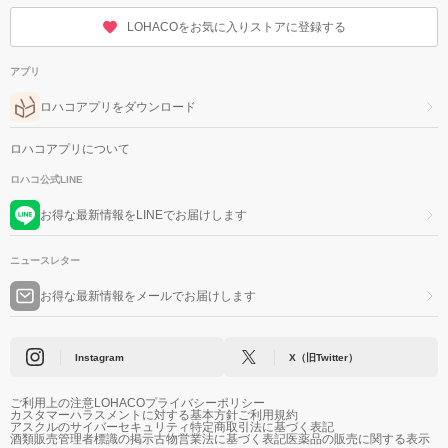
LOHACOをお気に入りストアに登録する
アプリ
ロハコアプリをダウンロード
ロハコアプリについて
ロハコ公式LINE
お得な最新情報をLINEでお届けします
ニュースレター
お得な最新情報をメールでお届けします
Instagram
X（旧Twitter）
ご利用上の注意
LOHACOプライバシーポリシー
カスタマーハラスメントに対する基本方針
ご利用規約
アスクルのサイバーセキュリティ
特定商取引法に基づく表記
酒類販売管理者標識の掲示
古物営業法に基づく表記
医薬品の販売に関する表示