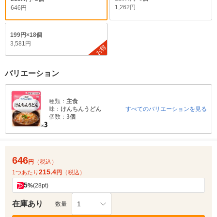
1,262円
646円
199円×18個
3,581円
お得
バリエーション
種類：
主食
味：
けんちんうどん
すべてのバリエーションを見る
個数：
3個
646
円
（税込）
215.4
1つあたり
円
（税込）
5
%
(28pt)
在庫あり
1
数量