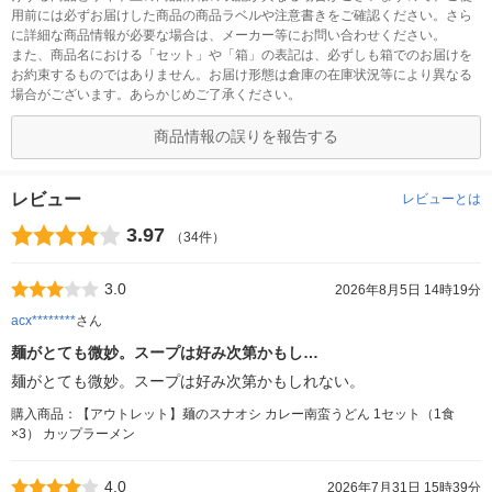
用前には必ずお届けした商品の商品ラベルや注意書きをご確認ください。さら
に詳細な商品情報が必要な場合は、メーカー等にお問い合わせください。
また、商品名における「セット」や「箱」の表記は、必ずしも箱でのお届けを
お約束するものではありません。お届け形態は倉庫の在庫状況等により異なる
場合がございます。あらかじめご了承ください。
商品情報の誤りを報告する
レビュー
レビューとは
3.97
（34件）
3.0
2026年8月5日 14時19分
acx********
さん
麺がとても微妙。スープは好み次第かもし…
麺がとても微妙。スープは好み次第かもしれない。
購入商品：【アウトレット】麺のスナオシ カレー南蛮うどん 1セット（1食
×3） カップラーメン
4.0
2026年7月31日 15時39分