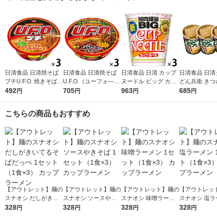
日清食品 日清焼そば
日清食品 日清焼そば
日清食品 日清 カップ
日清食品 日清
プチU.F.O. 焼きそば 6
U.F.O.（ユーフォ―）
ヌードル ビッグ カッ
どん兵衛 きつ
3g 3個 カップ麺ミニ
492
128g カップ麺 カップ
705
プ麺大盛 カップラー
963
ん カップ麺 
685
円
円
円
円
カップ焼きそば
焼きそば 1セット（3
メン 1セット（3食）
どん 1セット
食入）
こちらの商品もおすすめ
【アウトレット】麺の
【アウトレット】麺の
【アウトレット】麺の
【アウトレッ
スナオシ だしがきい
スナオシ ソースやき
スナオシ 味噌ラーメ
スナオシ 塩ラ
てるそばだっぺ 1セッ
328
そば 1セット（1食×
328
ン 1セット（1食×3）
328
1セット（1食×
328
円
円
円
円
ト（1食×3） カップラ
3） カップラーメン
カップラーメン
ップラーメン