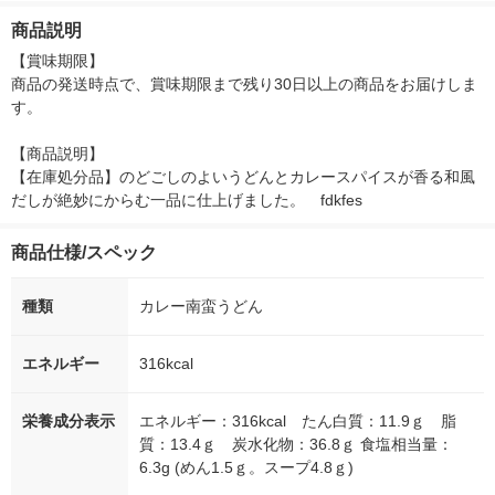
ーメン
商品説明
【賞味期限】

商品の発送時点で、賞味期限まで残り30日以上の商品をお届けしま
す。

【商品説明】

【在庫処分品】のどごしのよいうどんとカレースパイスが香る和風
だしが絶妙にからむ一品に仕上げました。　fdkfes
商品仕様/スペック
種類
カレー南蛮うどん
エネルギー
316kcal
栄養成分表示
エネルギー：316kcal たん白質：11.9ｇ 脂
質：13.4ｇ 炭水化物：36.8ｇ 食塩相当量：
6.3g (めん1.5ｇ。スープ4.8ｇ)