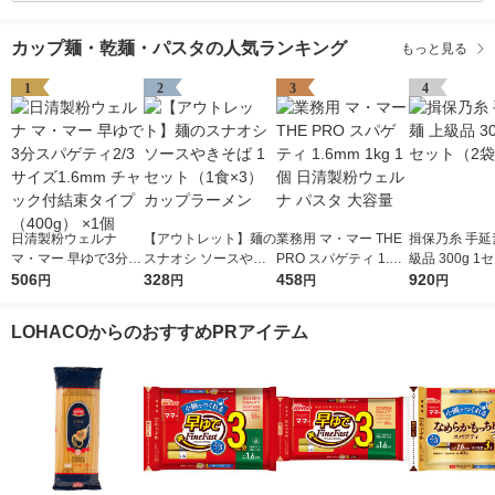
カップ麺・乾麺・パスタの人気ランキング
もっと見る
1
2
3
4
日清製粉ウェルナ
【アウトレット】麺の
業務用 マ・マー THE
揖保乃糸 手延
マ・マー 早ゆで3分ス
スナオシ ソースやき
PRO スパゲティ 1.6m
級品 300g 1
パゲティ2/3サイズ1.6
506
そば 1セット（1食×
328
m 1kg 1個 日清製粉ウ
458
袋）
920
円
円
円
円
mm チャック付結束タ
3） カップラーメン
ェルナ パスタ 大容量
イプ （400g） ×1個
LOHACOからのおすすめPRアイテム