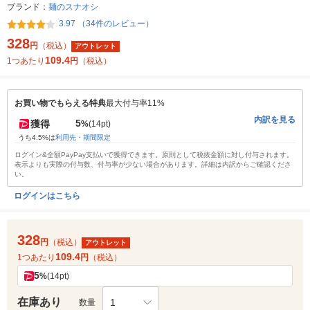
ブランド：
麺のスナオシ
3.97 （34件のレビュー）
328
円
（税込）
アウトレット
109.4
1つあたり
円
（税込）
お買い物でもらえる特典
最大付与率11%
内訳を見る
5
獲得
%
(14pt)
うち4.5%は
利用先・期間限定
ログイン&全額PayPay支払いで獲得できます。原則として税抜金額に対し付与されます。
表示よりも実際の付与数、付与率が少ない場合があります。詳細は内訳からご確認くださ
い。
ログインはこちら
328
円
（税込）
アウトレット
109.4
1つあたり
円
（税込）
5
%
(14pt)
在庫あり
1
数量