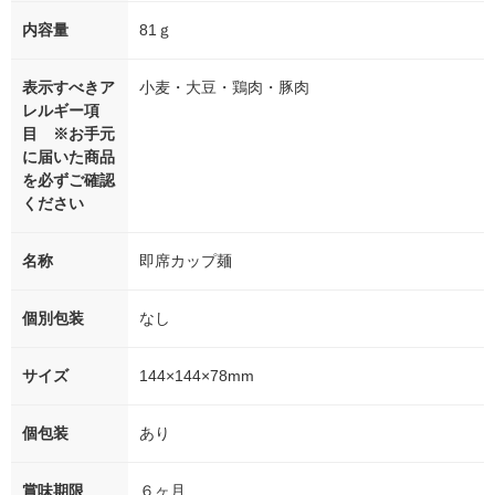
内容量
81ｇ
表示すべきア
小麦・大豆・鶏肉・豚肉
レルギー項
目 ※お手元
に届いた商品
を必ずご確認
ください
名称
即席カップ麺
個別包装
なし
サイズ
144×144×78mm
個包装
あり
賞味期限
６ヶ月