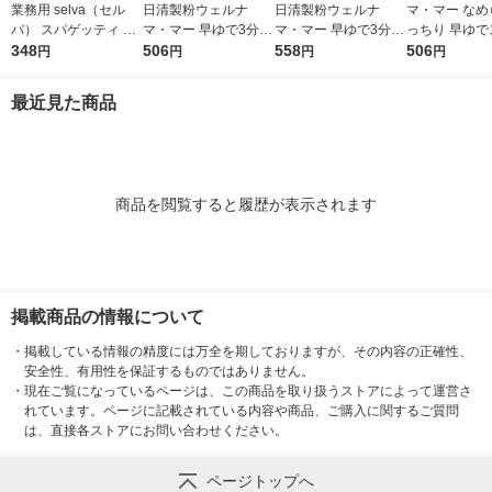
業務用 selva（セル
日清製粉ウェルナ
日清製粉ウェルナ
マ・マー なめ
バ） スパゲッティ 1.7
マ・マー 早ゆで3分ス
マ・マー 早ゆで3分ス
っちり 早ゆで
mm 1袋（1kg） ゆで
348
パゲティ2/3サイズ1.6
506
パゲティ 1.6mm チャ
558
ティ 2/3サイ
506
円
円
円
円
時間8分 朝日 パスタ
mm チャック付結束タ
ック付結束タイプ (50
ク付結束 400g
スパゲティ 大容量
イプ （400g） ×1個
0g) ×1個
清製粉ウェルナ
最近見た商品
タ
商品を閲覧すると履歴が表示されます
掲載商品の情報について
・
掲載している情報の精度には万全を期しておりますが、その内容の正確性、
安全性、有用性を保証するものではありません。
・
現在ご覧になっているページは、この商品を取り扱うストアによって運営さ
れています。ページに記載されている内容や商品、ご購入に関するご質問
は、直接各ストアにお問い合わせください。
ページトップへ