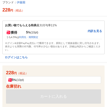
ブランド：
伊藤園
228
円
（税込）
お買い物でもらえる特典
最大付与率11%
内訳を見る
5
獲得
%
(10pt)
うち4.5%は
利用先・期間限定
ログイン&全額PayPay支払いで獲得できます。原則として税抜金額に対し付与されます。
表示よりも実際の付与数、付与率が少ない場合があります。詳細は内訳からご確認くださ
い。
ログインはこちら
228
円
（税込）
5
%
(10pt)
在庫切れ
カートに入れる