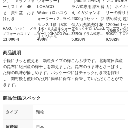
HAKU（ハク） メラ
【水・ミネラルウォー
アタックゼロ（Attack
フレアフレグラ
ノフォーカスＩＶ 4
ター】LOHACO Wate
ZERO) ドラム式専用
ROKA（イロ
5ｇ 資生堂 おまけ
11,000
r（ロハコウォータ
490
詰め替え メガジャン
5,820
イキッドリリ
6,582
円
円
円
円
付き
ー）2L ラベルレス 1
ボ 2300g 1セット（2
柔軟剤 詰め替
箱（5本入）（イチオ
個入) 洗濯洗剤 花王
大 1200ml 
商品説明
シ） オリジナル
（5個入) 花王
手軽にサッと使える、顆粒タイプの梅こんぶ茶です。北海道日高産
の昆布に紀州産の梅干しを加えました。昆布のうま味とさっぱりし
た梅の風味が愉しめます。パッケージにはチャック付き袋を採用
し、開封後も使用のたびに簡単に保存・保管していただくことがで
きます。
商品仕様/スペック
タイプ
顆粒
原産国
日本