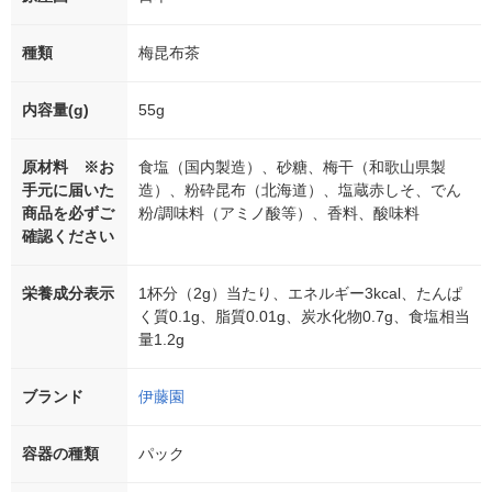
種類
梅昆布茶
内容量(g)
55g
原材料 ※お
食塩（国内製造）、砂糖、梅干（和歌山県製
手元に届いた
造）、粉砕昆布（北海道）、塩蔵赤しそ、でん
商品を必ずご
粉/調味料（アミノ酸等）、香料、酸味料
確認ください
栄養成分表示
1杯分（2g）当たり、エネルギー3kcal、たんぱ
く質0.1g、脂質0.01g、炭水化物0.7g、食塩相当
量1.2g
ブランド
伊藤園
容器の種類
パック