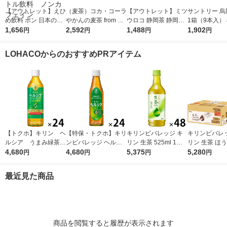
【アウトレット】えひ
（麦茶）コカ・コーラ
【アウトレット】ミツ
サントリー 烏龍
め飲料 ポン 日本の麦
やかんの麦茶 from 爽
ウロコ 静岡茶 静岡県
1箱（9本入）
茶 600ml 1箱（2
1,656
健美茶 ラベルレス 65
2,592
産茶葉100％使用 500
1,488
表示食品
1,902
円
円
円
円
4本入） ペットボト
0ml 1箱（24本入）
ml 1箱（24本入）
ル飲料 ノンカフェイ
LOHACOからのおすすめPRアイテム
ン
【トクホ】キリン ヘ
【特保・トクホ】キリ
キリンビバレッジ キ
キリンビバレッ
ルシア うまみ緑茶
ンビバレッジ ヘルシ
リン 生茶 525ml 1セ
リン 生茶 ほう
５００ｍｌＰＥＴ 1箱
4,680
ア 緑茶 350ml スリム
4,680
ット（48本） お茶 緑
5,375
ベルレス 525m
5,280
円
円
円
円
（24本入）
1箱（24本入）
茶 ペットボトル
ト（48本） お
トボトル
最近見た商品
商品を閲覧すると履歴が表示されます