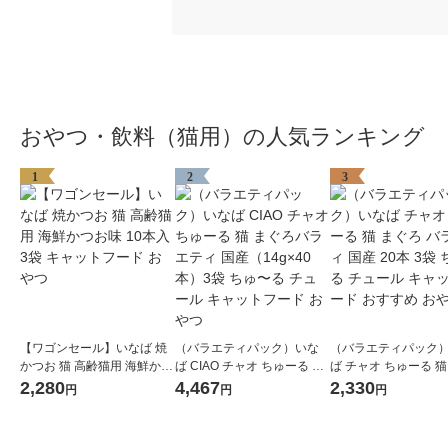
おやつ・飲料（猫用）の人気ランキング
1
2
3
【ワゴンセール】いなば 焼
（バラエティパック）いな
（バラエティパック
かつお 猫 高齢猫用 海鮮かつ
ば CIAO チャオ ちゅーる 猫
ば チャオ ちゅーる 猫
お味 10本入 3袋 キャットフ
まぐろバラエティ 国産（14
ろ バラエティ 国産 20
2,280
4,467
2,330
円
円
円
ード おやつ
g×40本）3袋 ちゅ〜る チュ
ちゅ〜る チュール キ
ール キャットフード おやつ
フード おすすめ おや