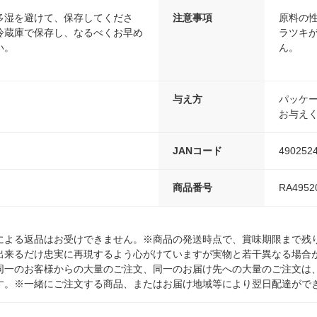
多湿を避けて、保存してくださ
注意事項
原料の
冷蔵庫で保存し、なるべくお早め
ラツキ
い。
ん。
与え方
パッケー
お与え
JANコード
490252
商品番号
RA4952
による返品はお受けできません。※商品の発送時点で、賞味期限まで残り
出来るだけ忠実に再現するよう心がけていますが実物と若干異なる場合
同一のお客様からの大量のご注文、同一のお届け先への大量のご注文は
す。※一緒にご注文する商品、またはお届け地域等により翌日配達がで