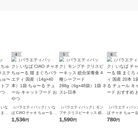
4
5
6
）いな
（バラエティパック）いな
（バラエティパック）モン
（バラエティパッ
 まぐ
ば CIAO チャオ ちゅーる 猫
プチ クリスピーキッス 総合
ば チャオ ちゅーる
本 3袋
まぐろバラエティ 国産（14
栄養食 4種シーフード 288g
ろ バラエティ 国産 
1,536
1,590
780
円
円
円
ャット
g×40本）1袋 ちゅ〜る チュ
（6g×48袋）1袋 ネスレ日本
ちゅ〜る チュール
つ
ール キャットフード おやつ
フード おすすめ 