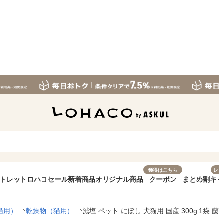
獲得はこちら
レ
トレット
ロハコセール
新着商品
オリジナル商品
クーポン
まとめ割
キ
猫用）
乾燥物（猫用）
減塩 ペット にぼし 犬猫用 国産 300g 1袋 