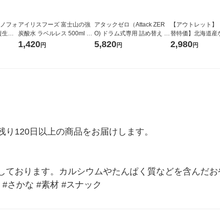
ラノフォ
アイリスフーズ 富士山の強
アタックゼロ（Attack ZER
【アウトレット】
資生
炭酸水 ラベルレス 500ml 1
O) ドラム式専用 詰め替え メ
替特価】北海道産
箱（24本入）
ガジャンボ 2300g 1セット
し 無洗米 5kg 1
1,420
5,820
2,980
円
円
円
（2個入) 洗濯洗剤 花王
米 木徳神糧 オリ
り120日以上の商品をお届けします。

ております。カルシウムやたんぱく質などを含んだおやつで
 #さかな #素材 #スナック