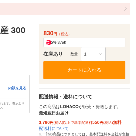
 300
830
円
（税込）
5
%
(37pt)
在庫あり
1
数量
カートに入れる
内訳を見る
配送情報・送料について
されます。表示より
この商品は
LOHACO
が販売・発送します。
い。
最短翌日お届け
3,780
550
無料
円
(税込)以上で基本配送料
円
(税込)
配送料について
※
一部の商品につきましては、基本配送料を当社が負担