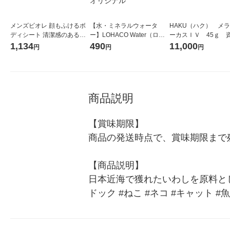
メンズビオレ 顔もふけるボ
【水・ミネラルウォータ
HAKU（ハク） メ
ディシート 清潔感のあるせ
ー】LOHACO Water（ロハ
ーカスＩＶ 45ｇ 
っけんの香り 3個
コウォーター）2L ラベルレ
堂 おまけ付き
1,134
490
11,000
円
円
円
ス 1箱（5本入）（イチオ
シ） オリジナル
商品説明
【賞味期限】

商品の発送時点で、賞味期限まで残
【商品説明】

日本近海で獲れたいわしを原料とし
ドック #ねこ #ネコ #キャット #魚