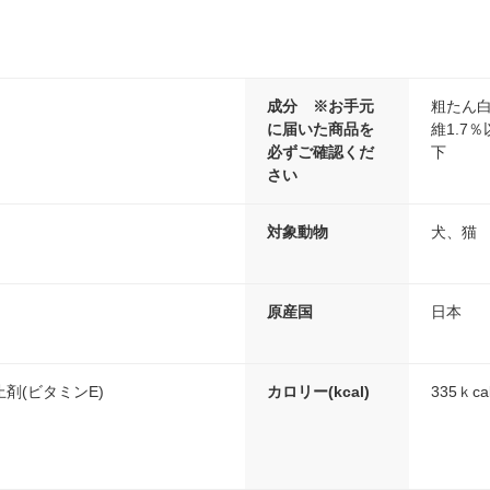
成分 ※お手元
粗たん白
に届いた商品を
維1.7
必ずご確認くだ
下
さい
対象動物
犬、猫
原産国
日本
剤(ビタミンE)
カロリー(kcal)
335ｋca