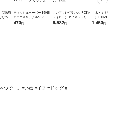
【新米切
ティッシュペーパー 150組
フレアフレグランス IROKA
【水・ミネラル
ななつぼ
ロハコオリジナルソフトパ
（イロカ） ネイキッドリリ
ー】LOHACO Wa
袋 令和7年産
ックティッシュ フィオナ オ
ーの香り 柔軟剤 詰め替え 超
1箱（20本入
470
6,582
1,450
円
円
円
ジナル
リジナル 1セット（10個：
特大 1200ml 1セット（5個
（イチオシ） 
5個入×2パック） オリジナ
入) 花王
ル
す。#いぬ #イヌ #ドッグ #