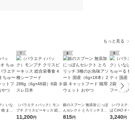
もっと見る
7
8
9
ク）いな
（バラエティパック）モン
銀のスプーン 無添加 にっぽ
（バラエティパ
 猫 まぐ
プチ クリスピーキッス 総合
んセレクト とろリッチ 3種
ば CIAO チャ
20本 1袋
栄養食 4種シーフード 288g
のお魚味アソート 国産（6g
贅沢バラエティ 
11,200
815
3,240
円
円
円
 キャット
（6g×48袋）8袋 ネスレ日本
×18本）2袋 キャットフード
40本）2袋 ち
おやつ
猫用 ウェット おやつ
トフード おや