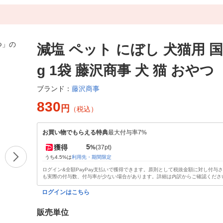
減塩 ペット にぼし 犬猫用 国産
g 1袋 藤沢商事 犬 猫 おやつ
藤沢商事
ブランド：
830
円
（税込）
お買い物でもらえる特典
最大付与率7%
5
獲得
%
(37pt)
うち4.5%は
利用先・期間限定
ログイン&全額PayPay支払いで獲得できます。原則として税抜金額に対し付与
も実際の付与数、付与率が少ない場合があります。詳細は内訳からご確認くださ
ログインはこちら
販売単位