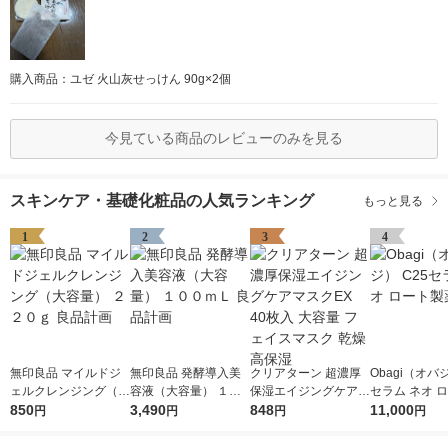
購入商品：ユゼ 火山灰せっけん 90g×2個
今見ている商品のレビューのみを見る
スキンケア・基礎化粧品の人気ランキング
もっと見る
1
2
3
4
無印良品 マイルドジ
無印良品 発酵導入美
クリアターン 超濃厚
Obagi（オバジ
ェルクレンジング（大
容液（大容量） １０
保湿エイジングケアマ
セラム ネオ 
容量） ２２０ｇ 良品
850
０ｍＬ 良品計画
3,490
スクEX 40枚入 大容量
848
薬
11,000
円
円
円
円
計画
フェイスマスク 乾燥
高保湿