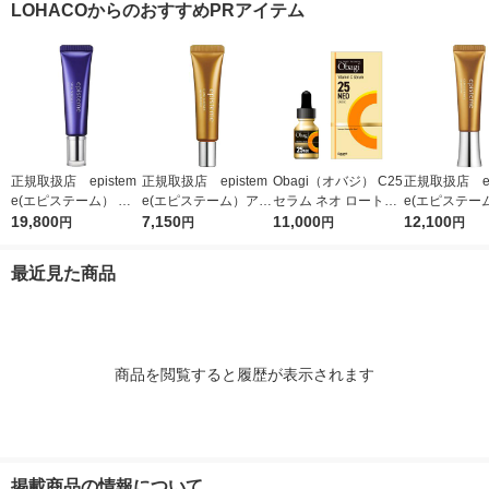
LOHACOからのおすすめPRアイテム
正規取扱店 epistem
正規取扱店 epistem
Obagi（オバジ） C25
正規取扱店 ep
e(エピステーム） ス
e(エピステーム）アイ
セラム ネオ ロート製
e(エピステー
テムサイエンスアイ 1
19,800
パーフェクトショット
7,150
薬
11,000
パーフェクト
12,100
円
円
円
円
8g アイクリーム
b 9g アイクリーム
b 18g ア
最近見た商品
商品を閲覧すると履歴が表示されます
掲載商品の情報について