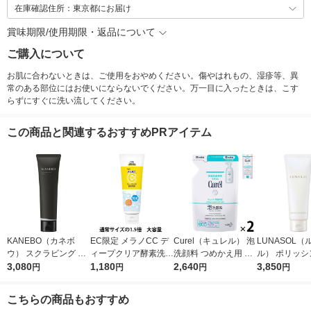
在庫確認住所：東京都にお届け
賞味期限/使用期限・返品について
ご購入について
お肌に合わないときは、ご使用をおやめください。傷やはれもの、湿疹等、異
常のある部位にはお使いにならないでください。万一目に入ったときは、こす
らずにすぐに洗い流してください。
この商品と関連するおすすめPRアイテム
KANEBO（カネボ
EC限定 メラノCC デ
Curel（キュレル） 泡
LUNASOL（
ウ） スクラビング マ
ィープクリア酵素洗顔
洗顔料 つめかえ用 13
ル） ポリッシ
ッド ウォッシュ 130g
3,080
200g 大容量 洗顔フォ
1,180
0mL×2個 花王 敏感
2,640
リア ジェルウ
3,850
円
円
円
円
ーム ロート製薬
肌 （イチオシ） おま
ュ
け付き
こちらの商品もおすすめ