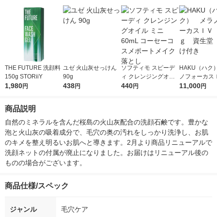
THE FUTURE 洗顔料
ユゼ 火山灰せっけん
ソフティモ スピーデ
HAKU（ハク
150g STORiiY
90g
ィ クレンジングオイ
ノフォーカス
1,980
438
ル ミニ 60mL コーセ
440
5ｇ 資生堂
11,000
円
円
円
円
ーコスメポートメイク
付き
落とし
商品説明
自然のミネラルを含んだ桜島の火山灰配合の洗顔石鹸です。豊かな
泡と火山灰の吸着成分で、毛穴の奥の汚れをしっかり洗浄し、お肌
のキメを整え明るいお肌へと導きます。2月より商品リニューアルで
洗顔ネットの付属が廃止になりました。お届けはリニューアル後の
ものの場合がございます。
商品仕様/スペック
ジャンル
毛穴ケア