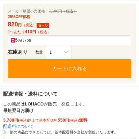
メーカー希望小売価格：
1,100円（税込）
25%OFF価格
820
円
（税込）
セール
410
1つあたり
円
（税込）
5
%
(37pt)
在庫あり
1
数量
カートに入れる
配送情報・送料について
この商品は
LOHACO
が販売・発送します。
最短翌日お届け
3,780
550
無料
円
(税込)以上で基本配送料
円
(税込)
配送料について
※
一部の商品につきましては、基本配送料を当社が負担いたします。