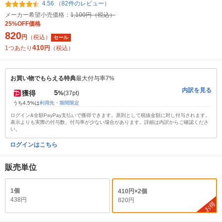
4.56 （82件のレビュー）
メーカー希望小売価格：
1,100円（税込）
25%OFF価格
820
円
（税込）
セール
410
1つあたり
円
（税込）
お買い物でもらえる特典
最大付与率7%
内訳を見る
5
獲得
%
(37pt)
うち4.5%は
利用先・期間限定
ログイン&全額PayPay支払いで獲得できます。原則として税抜金額に対し付与されます。
表示よりも実際の付与数、付与率が少ない場合があります。詳細は内訳からご確認くださ
い。
ログインはこちら
販売単位
1個
410円×2個
438円
820円
お得