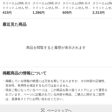
スリーエム(3M) ポス
スリーエム(3M) ポス
スリーエム(3M) ポス
スリーエム(3M
トイット ふせん 付箋
トイット ふせん 付箋
トイット ふせん 付箋
トイット ふせ
強粘着・再生紙 見出
415
強粘着・再生紙 ノー
1,386
強粘着・再生紙 75m
609
強粘着・再生紙
2,313
円
円
円
円
し 50mm×15mm パス
ト 75mm×75mm パス
m×25mm パステルカ
ト 75mm×75
テルカラー5色 5冊 70
テルカラー5色 1箱（5
ラー5色 1箱（5冊入）
テルカラー5色 
最近見た商品
0SS-AP2
冊入） 654-5SSAP2
500-5SSAP2
541SS-AP2
商品を閲覧すると履歴が表示されます
掲載商品の情報について
・
掲載している情報の精度には万全を期しておりますが、その内容の正確性、
安全性、有用性を保証するものではありません。
・
現在ご覧になっているページは、この商品を取り扱うストアによって運営さ
れています。ページに記載されている内容や商品、ご購入に関するご質問
は、直接各ストアにお問い合わせください。
ページトップへ