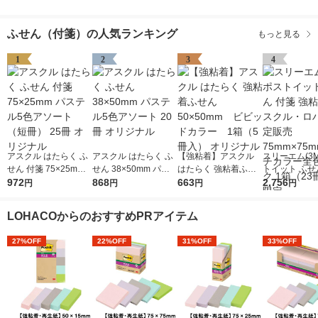
ふせん（付箋）の人気ランキング
もっと見る
1
2
3
4
アスクル はたらく ふ
アスクル はたらく ふ
【強粘着】アスクル
スリーエム(3M
せん 付箋 75×25mm
せん 38×50mm パス
はたらく 強粘着ふせ
トイット ふせ
パステル5色アソート
972
テル5色アソート 20冊
868
ん 50×50mm ビビ
663
強粘着 アスク
2,756
円
円
円
円
（短冊） 25冊 オリジ
オリジナル
ッドカラー 1箱（5
ハコ限定販売 7
ナル
冊入） オリジナル
75mm マル
LOHACOからのおすすめPRアイテム
全色パック 1
入） 限定
27%OFF
22%OFF
31%OFF
33%OFF