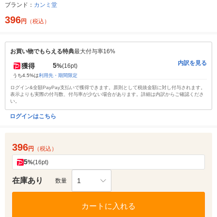
ブランド：
カンミ堂
396
円
（税込）
お買い物でもらえる特典
最大付与率16%
内訳を見る
5
獲得
%
(16pt)
うち4.5%は
利用先・期間限定
ログイン&全額PayPay支払いで獲得できます。原則として税抜金額に対し付与されます。
表示よりも実際の付与数、付与率が少ない場合があります。詳細は内訳からご確認くださ
い。
ログインはこちら
396
円
（税込）
5
%
(16pt)
在庫あり
1
数量
カートに入れる