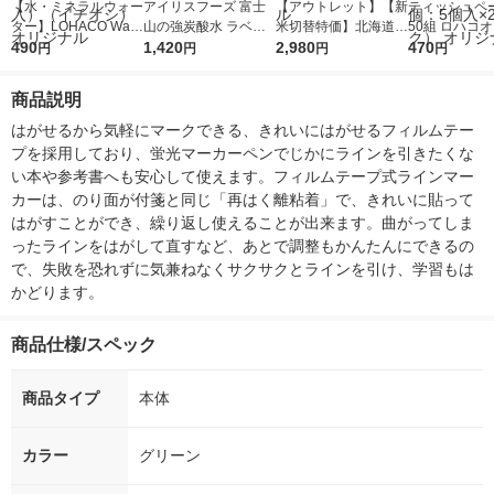
【水・ミネラルウォー
アイリスフーズ 富士
【アウトレット】【新
ティッシュペー
ター】LOHACO Wate
山の強炭酸水 ラベル
米切替特価】北海道産
50組 ロハコ
r（ロハコウォータ
490
レス 500ml 1箱（24
1,420
ななつぼし 無洗米 5k
2,980
ルソフトパッ
470
円
円
円
円
ー）2L ラベルレス 1
本入）
g 1袋 令和7年産 米 木
シュ フィオナ
箱（5本入）（イチオ
徳神糧 オリジナル
ナル 1セット
商品説明
シ） オリジナル
個：5個入×2
オリジナル
はがせるから気軽にマークできる、きれいにはがせるフィルムテー
プを採用しており、蛍光マーカーペンでじかにラインを引きたくな
い本や参考書へも安心して使えます。フィルムテープ式ラインマー
カーは、のり面が付箋と同じ「再はく離粘着」で、きれいに貼って
はがすことができ、繰り返し使えることが出来ます。曲がってしま
ったラインをはがして直すなど、あとで調整もかんたんにできるの
で、失敗を恐れずに気兼ねなくサクサクとラインを引け、学習もは
かどります。
商品仕様/スペック
商品タイプ
本体
カラー
グリーン