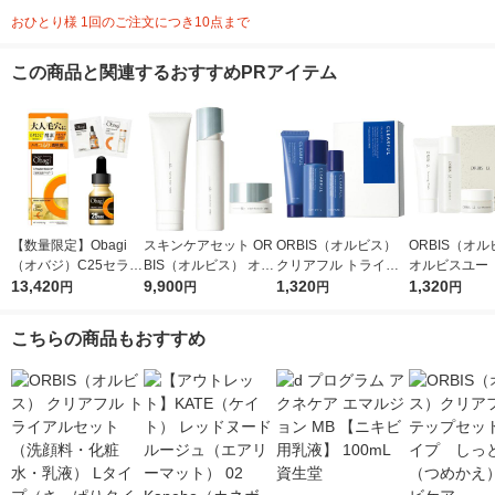
おひとり様 1回のご注文につき10点まで
この商品と関連するおすすめPRアイテム
【数量限定】Obagi
スキンケアセット OR
ORBIS（オルビス）
ORBIS（オ
（オバジ）C25セラム
BIS（オルビス） オル
クリアフル トライア
オルビスユー 
ネオ＋酵素洗顔パウダ
13,420
ビスユードット 3ステ
9,900
ルセット（洗顔料・化
1,320
アルセット （
1,320
円
円
円
円
ーDP 0.4g×30個 Cロ
ップセット ( 洗顔 / 化
粧水・乳液） Lタイプ
料・化粧水・
ーション・C10セラム
粧水 / クリーム )
（さっぱりタイプ）ニ
こちらの商品もおすすめ
サシェット付き 限定
キビケア