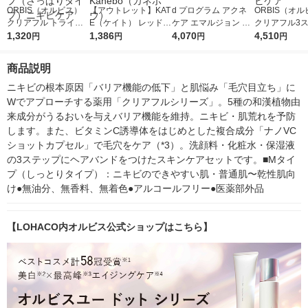
ORBIS（オルビス）
【アウトレット】KAT
d プログラム アクネ
ORBIS（オ
クリアフル トライア
E（ケイト） レッドヌ
ケア エマルジョン MB
クリアフル3
ルセット（洗顔料・化
1,320
ードルージュ（エアリ
1,386
【ニキビ用乳液】 100
4,070
セットMタイ
4,510
円
円
円
円
粧水・乳液） Lタイプ
ーマット） 02 Kaneb
mL 資生堂
とり（つめか
（さっぱりタイプ）ニ
o（カネボウ）
ビケア
商品説明
キビケア
ニキビの根本原因「バリア機能の低下」と肌悩み「毛穴目立ち」に
Wでアプローチする薬用「クリアフルシリーズ」。5種の和漢植物由
来成分がうるおいを与えバリア機能を維持。ニキビ・肌荒れを予防
します。また、ビタミンC誘導体をはじめとした複合成分「ナノVC
ショットカプセル」で毛穴をケア（*3）。洗顔料・化粧水・保湿液
の3ステップにヘアバンドをつけたスキンケアセットです。■Mタイ
プ（しっとりタイプ）：ニキビのできやすい肌・普通肌〜乾性肌向
け●無油分、無香料、無着色●アルコールフリー●医薬部外品
【LOHACO内オルビス公式ショップはこちら】