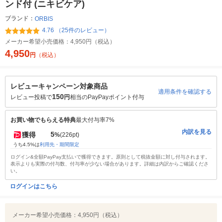
ンド付 (ニキビケア)
ブランド：
ORBIS
4.76 （25件のレビュー）
メーカー希望小売価格：
4,950円（税込）
4,950
円
（税込）
レビューキャンペーン対象商品
適用条件を確認する
150
レビュー投稿で
円
相当のPayPayポイント付与
お買い物でもらえる特典
最大付与率7%
内訳を見る
5
獲得
%
(226pt)
うち4.5%は
利用先・期間限定
ログイン&全額PayPay支払いで獲得できます。原則として税抜金額に対し付与されます。
表示よりも実際の付与数、付与率が少ない場合があります。詳細は内訳からご確認くださ
い。
ログインはこちら
メーカー希望小売価格：
4,950円（税込）