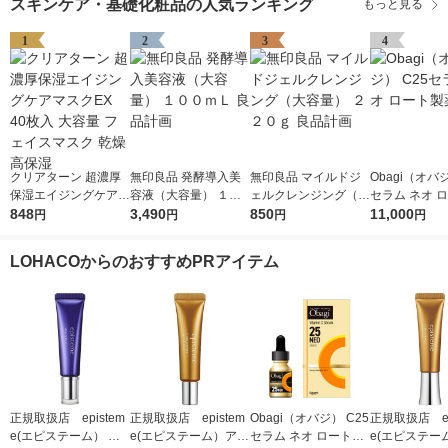
スキンケア・基礎化粧品の人気ランキング
もっと見る
1
2
3
4
クリアターン 超濃厚
無印良品 発酵導入美
無印良品 マイルドジ
Obagi（オバジ
保湿エイジングケアマ
容液（大容量） １０
ェルクレンジング（大
セラム ネオ 
スクEX 40枚入 大容量
848
０ｍＬ 良品計画
3,490
容量） ２２０ｇ 良品
850
薬
11,000
円
円
円
円
フェイスマスク 乾燥
計画
高保湿
LOHACOからのおすすめPRアイテム
正規取扱店 epistem
正規取扱店 epistem
Obagi（オバジ） C25
正規取扱店 ep
e(エピステーム） ス
e(エピステーム）アイ
セラム ネオ ロート製
e(エピステー