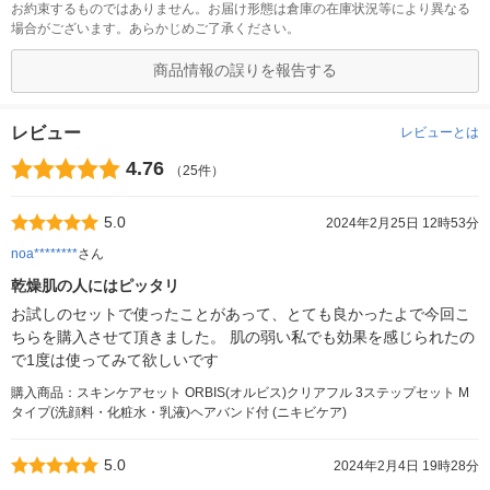
お約束するものではありません。お届け形態は倉庫の在庫状況等により異なる
場合がございます。あらかじめご了承ください。
商品情報の誤りを報告する
レビュー
レビューとは
4.76
（25件）
5.0
2024年2月25日 12時53分
noa********
さん
乾燥肌の人にはピッタリ
お試しのセットで使ったことがあって、とても良かったよで今回こ
ちらを購入させて頂きました。 肌の弱い私でも効果を感じられたの
で1度は使ってみて欲しいです
購入商品：スキンケアセット ORBIS(オルビス)クリアフル 3ステップセット M
タイプ(洗顔料・化粧水・乳液)ヘアバンド付 (ニキビケア)
5.0
2024年2月4日 19時28分