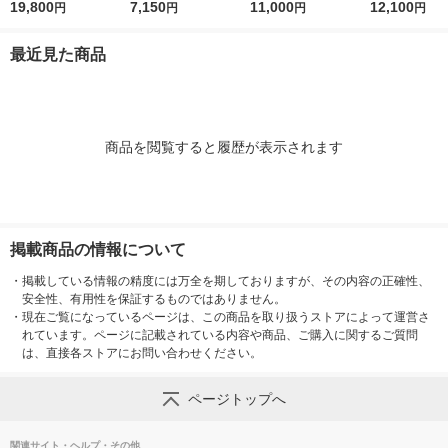
テムサイエンスアイ 1
19,800
パーフェクトショット
7,150
薬
11,000
パーフェクト
12,100
円
円
円
円
8g アイクリーム
b 9g アイクリーム
b 18g ア
最近見た商品
商品を閲覧すると履歴が表示されます
掲載商品の情報について
・
掲載している情報の精度には万全を期しておりますが、その内容の正確性、
安全性、有用性を保証するものではありません。
・
現在ご覧になっているページは、この商品を取り扱うストアによって運営さ
れています。ページに記載されている内容や商品、ご購入に関するご質問
は、直接各ストアにお問い合わせください。
ページトップへ
関連サイト・ヘルプ・その他