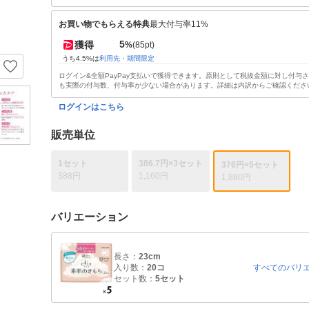
お買い物でもらえる特典
最大付与率11%
5
獲得
%
(85pt)
うち4.5%は
利用先・期間限定
ログイン&全額PayPay支払いで獲得できます。原則として税抜金額に対し付与
も実際の付与数、付与率が少ない場合があります。詳細は内訳からご確認くださ
ログインはこちら
販売単位
1セット
386.7円×3セット
376円×5セット
388円
1,160円
1,880円
バリエーション
長さ：
23cm
入り数：
20コ
すべてのバリ
セット数：
5セット