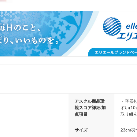
アスクル商品環
・容器包
境スコア詳細/加
すい(1
点項目
取り組ん
サイズ
23cm