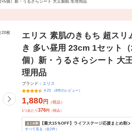
0枚×5個）新・うるさらシート 大王製紙 生理用品
エリス 素肌のきもち 超スリ
き 多い昼用 23cm 1セット（
個）新・うるさらシート 大王
理用品
エリス
ブランド：
4.25 （8件のレビュー）
1,880
円
（税込）
376
1つあたり
円
（税込）
【最大15％OFF】ライフステージ応援まとめ割
まとめ割
すべて見る（全2件）