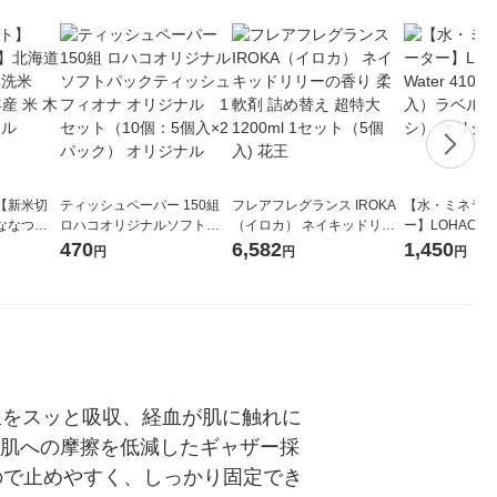
【新米切
ティッシュペーパー 150組
フレアフレグランス IROKA
【水・ミネラル
ななつぼ
ロハコオリジナルソフトパ
（イロカ） ネイキッドリリ
ー】LOHACO Wa
袋 令和7年産
ックティッシュ フィオナ オ
ーの香り 柔軟剤 詰め替え 超
1箱（20本入
470
6,582
1,450
円
円
円
ジナル
リジナル 1セット（10個：
特大 1200ml 1セット（5個
（イチオシ） 
5個入×2パック） オリジナ
入) 花王
ル
血をスッと吸収、経血が肌に触れに
●肌への摩擦を低減したギャザー採
ので止めやすく、しっかり固定でき