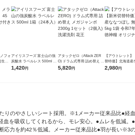
ラノフォ
アイリスフーズ 富士山の強
アタックゼロ（Attack ZER
【アウトレット】
資生
炭酸水 ラベルレス 500ml 1
O) ドラム式専用 詰め替え メ
替特価】北海道産
箱（24本入）
ガジャンボ 2300g 1セット
し 無洗米 5kg 1
1,420
5,820
2,980
円
円
円
（2個入) 洗濯洗剤 花王
米 木徳神糧 オリ
あたりのやさしいシート採用。※1メーカー従来品比●経
経血を吸収してくれるから、モレ安心。●ムレを低減。
断応力を約42％低減。メーカー従来品比●羽が長い※3