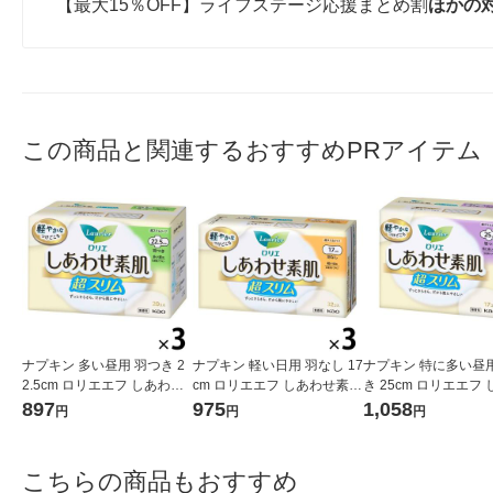
【最大15％OFF】ライフステージ応援まとめ割
ほかの
この商品と関連するおすすめPRアイテム
ナプキン 多い昼用 羽つき 2
ナプキン 軽い日用 羽なし 17
ナプキン 特に多い昼用
2.5cm ロリエエフ しあわせ
cm ロリエエフ しあわせ素肌
き 25cm ロリエエフ
素肌 超スリム 1セット（20
超スリム 1セット（32枚×3
せ素肌 超スリム 1セ
897
975
1,058
円
円
円
枚×3個） 花王
個） 花王
7枚×3個） 花王
こちらの商品もおすすめ