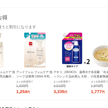
お得
買うと割引になります
ェムケア 泡
アンドフェム フェムケア 泡
デオコ（DEOCO） 薬用ボデ
永谷園 「冷
 牛乳石鹸共進
ソープ 詰替用 150ml 牛乳石
ィクレンズ 詰め替え 大容量
の生姜参鶏湯 
鹸共進社
2個 650g ロート製薬 【液体
まとめ割適用で
まとめ割適用で
まとめ割適用で
タイプ】
1,320円
3,510円
1,870円
1,254
3,335
1,777
円
円
円