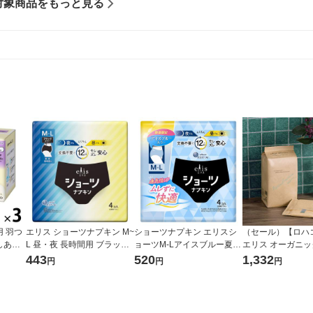
対象商品をもっと見る
 羽つ
エリス ショーツナプキン M~
ショーツナプキン エリスシ
（セール）【ロハ
 しあわ
L 昼・夜 長時間用 ブラック
ョーツM-Lアイスブルー夏企
エリス オーガニ
ット（1
カラー 1パック（4枚入) 生
画品4枚 1パック（4枚入）
ン 羽つき 27cm
443
520
1,332
円
円
円
理用品 大王製紙
大王製紙
用（13枚×3個）
ち ナチュラルシリ
生理用品 限定