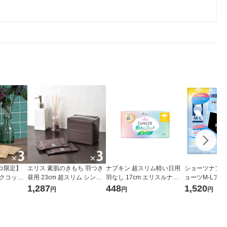
コ限定】
エリス 素肌のきもち 羽つき
ナプキン 超スリム軽い日用
ショーツナプキ
ックコット
昼用 23cm 超スリム シンプ
羽なし 17cm エリスルナフ
ョーツM-Lア
 特に多い昼
ルデザイン 3個(20枚×3) ナ
ィット 1個（34枚入） 大王
画品4枚 1セッ
1,287
448
1,520
円
円
円
素肌のきも
プキン 大王製紙 エリエール
製紙
パック）大王製
ーズ 限定
生理用品