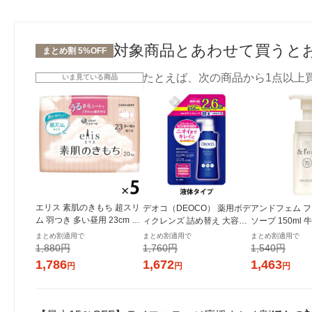
対象商品とあわせて買うと
まとめ割 5%OFF
たとえば、次の商品から1点以上
いま見ている商品
エリス 素肌のきもち 超スリ
デオコ（DEOCO） 薬用ボデ
アンドフェム フ
ム 羽つき 多い昼用 23cm 1
ィクレンズ 詰め替え 大容量
ソープ 150ml
セット（20枚×5個）新・う
650g ロート製薬 【液体タイ
社
まとめ割適用で
まとめ割適用で
まとめ割適用で
るさらシート 大王製紙 生理
プ】
1,880円
1,760円
1,540円
用品
1,786
1,672
1,463
円
円
円