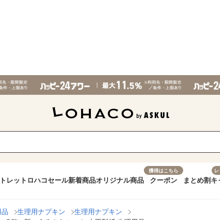
獲得はこちら
レ
トレット
ロハコセール
新着商品
オリジナル商品
クーポン
まとめ割
キ
用品
生理用ナプキン
生理用ナプキン