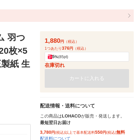
ム 羽つ
1,880
円
（税込）
376
20枚×5
1つあたり
円
（税込）
5
%
(85pt)
製紙 生
在庫切れ
カートに入れる
配送情報・送料について
この商品は
LOHACO
が販売・発送します。
最短翌日お届け
3,780
550
無料
円
(税込)以上で基本配送料
円
(税込)
配送料について