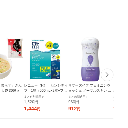
え知らず」さん
レニュー（R） センシティ
サマーズイブ フェミニンウ
「冷え知
大袋 30袋入
ブ 1箱（500mL×2本+フレ
ォッシュ ノーマルスキン マ
たっぷり
ッシュ 60mL入） ボシュ
ルチベネフィット デイリー
1袋 永谷
まとめ割適用で
まとめ割適用で
まとめ割適
ロム・ジャパン
バランス 237ml ピルボック
1,520円
960円
1,680円
ス
1,444
912
1,596
円
円