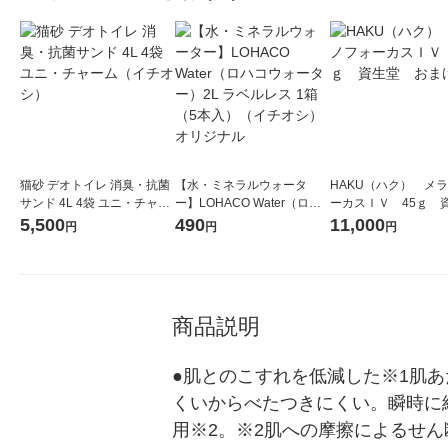
猫砂 デオトイレ 消臭・抗菌
【水・ミネラルウォータ
HAKU（ハク） メ
サンド 4L 4袋 ユニ・チャー
ー】LOHACO Water（ロハ
ーカスＩＶ 45ｇ 
ム（イチオシ）
コウォーター）2L ラベルレ
堂 おまけ付き
5,500
490
11,000
円
円
円
ス 1箱（5本入）（イチオ
シ） オリジナル
商品説明
●肌とのこすれを低減した※1肌
くいからべたつきにくい。瞬時に
用※2。※2肌への摩擦によるせん