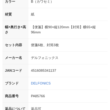
カラー
B（カワセミ）
材質
紙
幅×奥行き×高
【便箋】横90×縦120mm【封筒】横65×縦
さ
96mm
セット内容
便箋6枚、封筒3枚
メーカー名
デルフォニックス
JANコード
4516085341137
ブランド
DELFONICS
商品番号
PA85766
返品について
返品可