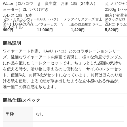
【水・ミネラルウォー
HAKU（ハク） メラ
アイリスフーズ 富士
アタックゼロ（A
ター】LOHACO Wate
ノフォーカスＩＶ 4
山の強炭酸水 ラベル
ZERO) ドラ
r（ロハコウォータ
490
5ｇ 資生堂 おまけ
11,000
レス 500ml 1箱（24
1,420
詰め替え メガ
5,820
円
円
円
円
ー）2L ラベルレス 1
付き
本入）
ボ 2300g 1
箱（5本入）（イチオ
個入) 洗濯洗剤
商品説明
シ） オリジナル
ワイヤーアート作家、HAyU（ハユ）とのコラボレーションシリー
ズ。繊細なワイヤーアートを線画で表現し、様々な角度でランダム
に作品を配したミニレターセットです。ちょっとした感謝の気持ち
を伝える時や、贈り物に添えるのに便利なミニサイズのレターセッ
ト。便箋6枚、封筒3枚がセットになっています。封筒はほんのり透
ける紙を使用。まるで絵が浮き出したような立体感のある作品が、
唯一無二の存在感を放ちます。
商品仕様/スペック
〒枠
なし