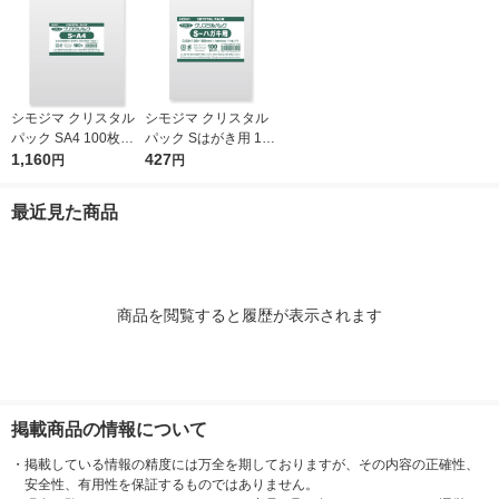
シモジマ クリスタル
シモジマ クリスタル
パック SA4 100枚入 6
パック Sはがき用 100
739200 1袋(100枚入)
1,160
枚入 6751700 1袋(10
427
円
円
0枚入)
最近見た商品
商品を閲覧すると履歴が表示されます
掲載商品の情報について
・
掲載している情報の精度には万全を期しておりますが、その内容の正確性、
安全性、有用性を保証するものではありません。