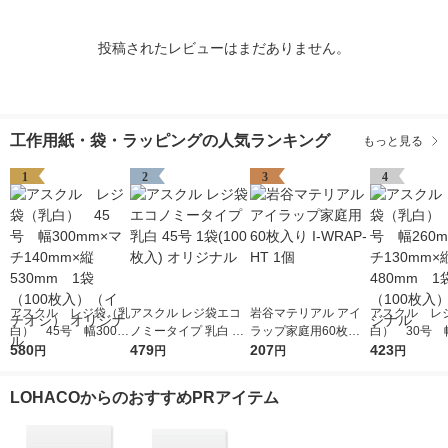
投稿されたレビューはまだありません。
工作用紙・袋・ラッピングの人気ランキング
もっと見る
1
2
3
4
アスクル レジ袋（乳
アスクル レジ袋エコ
岩谷マテリアル アイ
アスクル レ
白） 45号 幅300m
ノミータイプ 乳白 45
ラップ家庭用60枚入
白） 30号 幅
m×マチ140mm×縦53
580
号 1袋(100枚入) オリ
479
り I-WRAP-HT 1個
207
m×マチ130m
423
円
円
円
円
0mm 1袋（100枚
ジナル
0mm 1袋（1
入）（イチオシ） オ
入） オリジ
LOHACOからのおすすめPRアイテム
リジナル