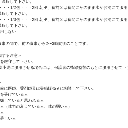
、温服して下さい。
・・・1/2包・・・2回 朝夕、食前又は食間にそのまま水かお湯にて服
温服して下さい。
・・・1/3包・・・2回 朝夕、食前又は食間にそのまま水かお湯にて服
温服して下さい。
服用しない
食事の間で、前の食事から2〜3時間後のことです。
関する注意＞
量を厳守して下さい。
の幼小児に服用させる場合には、保護者の指導監督のもとに服用させて下
＞
用前に医師、薬剤師又は登録販売者に相談して下さい。
療を受けている人
妊娠していると思われる人
な人（体力の衰えている人、体の弱い人）
い人
の著しい人