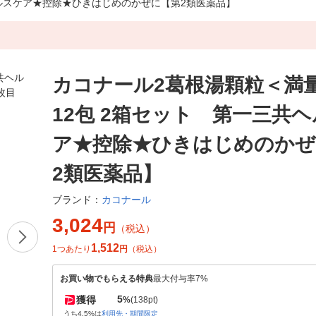
ヘルスケア★控除★ひきはじめのかぜに【第2類医薬品】
カコナール2葛根湯顆粒＜満
12包 2箱セット 第一三共
ア★控除★ひきはじめのかぜ
2類医薬品】
カコナール
ブランド：
3,024
円
（税込）
1,512
1つあたり
円
（税込）
お買い物でもらえる特典
最大付与率7%
5
獲得
%
(138pt)
うち4.5%は
利用先・期間限定