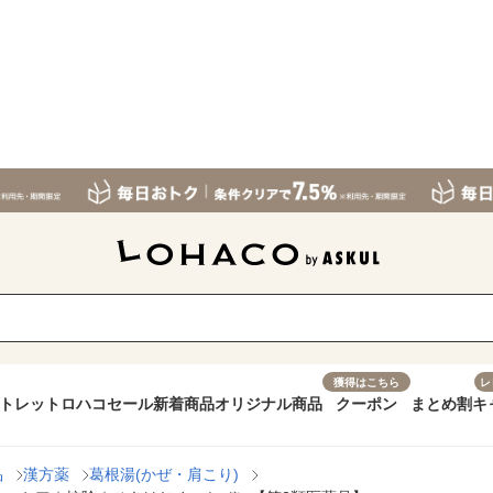
獲得はこちら
レ
トレット
ロハコセール
新着商品
オリジナル商品
クーポン
まとめ割
キ
品
漢方薬
葛根湯(かぜ・肩こり)