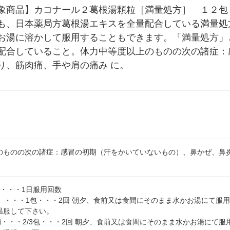
象商品】カコナール２葛根湯顆粒［満量処方］　１２包 
も、日本薬局方葛根湯エキスを全量配合している満量処
お湯に溶かして服用することもできます。「満量処方」と
配合していること。体力中等度以上のものの次の諸症：
り、筋肉痛、手や肩の痛み に。
のものの次の諸症：感冒の初期（汗をかいていないもの）、鼻かぜ、鼻
量・・・1日服用回数
上）・・・1包・・・2回 朝夕、食前又は食間にそのまま水かお湯にて服
温服して下さい。
満・・・2/3包・・・2回 朝夕、食前又は食間にそのまま水かお湯にて