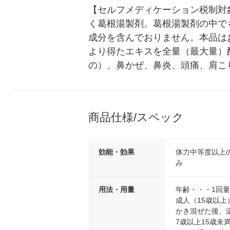
【セルフメディケーション税制対
く葛根湯製剤。葛根湯製剤の中で
成分を含んでおりません。本品は
より得たエキスを全量（最大量）
の）、鼻かぜ、鼻炎、頭痛、肩こ
商品仕様/スペック
効能・効果
体力中等度以上
み
用法・用量
年齢・・・1回
成人（15歳以
かき混ぜた後、
7歳以上15歳未