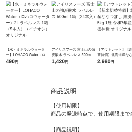
【水・ミネラルウォータ
アイリスフーズ 富士山の強
【アウトレット】【
ー】LOHACO Water（ロハ
炭酸水 ラベルレス 500ml 1
替特価】北海道産な
コウォーター）2L ラベルレ
箱（24本入）
し 無洗米 5kg 1袋 
490
1,420
2,980
円
円
円
ス 1箱（5本入）（イチオ
米 木徳神糧 オリジナ
シ） オリジナル
商品説明
【使用期限】

商品の発送時点で、使用期限まで残
【商品説明】
