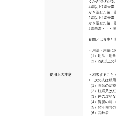
くかき混ぜた後
4歳以上7歳未満
かき混ぜた後、
2歳以上4歳未満
かき混ぜた後、
2歳未満・・・
食間とは食事と
＜用法・用量に
（1）用法・用
（2）2歳以上
使用上の注意
＜相談すること
1．次の人は服
（1）医師の治
（2）妊婦又は
（3）体の虚弱
（4）胃腸の弱
（5）発汗傾向
（6）高齢者