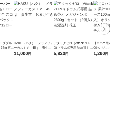
ー ダブル
HAKU（ハク） メラノフォ
アタックゼロ（Attack ZER
【ロハコ限定】
生
ーカスＩＶ 45ｇ 資生
O) ドラム式専用 詰め替え メ
00％りんごジュー
ィフラワー
堂 おまけ付き
ガジャンボ 2300g 1セット
箱（18本入）
11,000
5,820
1,260
円
円
円
パック12
（2個入) 洗濯洗剤 花王
【クイズ付き】
り
ク】（イチオシ
ル