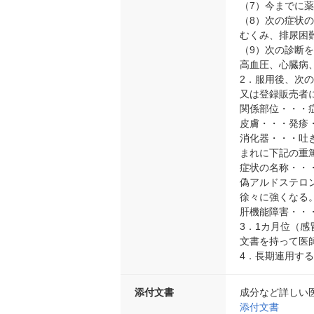
（7）今までに
（8）次の症状
むくみ、排尿困
（9）次の診断
高血圧、心臓病
2．服用後、次
又は登録販売者
関係部位・・・
皮膚・・・発疹
消化器・・・吐
まれに下記の重
症状の名称・・
偽アルドステロ
徐々に強くなる
肝機能障害・・
3．1カ月位（
文書を持って医
4．長期連用す
添付文書
成分など詳しい
添付文書