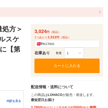
量処方＞
3,024
円
（税込）
1,512
ヘルスケ
1つあたり
円
（税込）
5
%
(138pt)
に【第
在庫あり
1
数量
カートに入れる
配送情報・送料について
この商品は
LOHACO
が販売・発送します。
最短翌日お届け
内訳を見る
3,780
550
無料
円
(税込)以上で基本配送料
円
(税込)