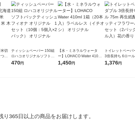
新米切
ティッシュペーパー 150組
【水・ミネラルウォータ
トイレットペーパ
なつぼ
ロハコオリジナルソフトパ
ー】LOHACO Water 410ml
3倍長持ち 6ロール 75m 再
令和7年産
ックティッシュ フィオナ オ
1箱（20本入）ラベルレス
紙配合 スコッテ
470
1,450
1,376
円
円
円
ル
リジナル 1セット（10個：
（イチオシ） オリジナル
パック 1セット（2
5個入×2パック） オリジナ
ロール入）花の香
ル
り365日以上の商品をお届けします。
