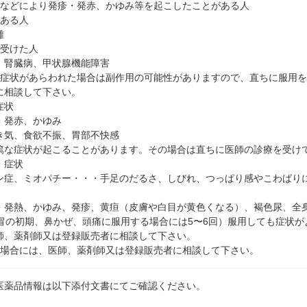
薬などにより発疹・発赤、かゆみ等を起こしたことがある人
のある人
難
を受けた人
、腎臓病、甲状腺機能障害
の症状があらわれた場合は副作用の可能性がありますので、直ちに服用
に相談して下さい。
症状
・発赤、かゆみ
き気、食欲不振、胃部不快感
篤な症状が起こることがあります。その場合は直ちに医師の診療を受け
・症状
ン症、ミオパチー・・・手足のだるさ、しびれ、つっぱり感やこわばり
。
・発熱、かゆみ、発疹、黄疸（皮膚や白目が黄色くなる）、褐色尿、全
感冒の初期、鼻かぜ、頭痛に服用する場合には5〜6回）服用しても症状
師、薬剤師又は登録販売者に相談して下さい。
る場合には、医師、薬剤師又は登録販売者に相談して下さい。
医薬品情報は以下添付文書にてご確認ください。