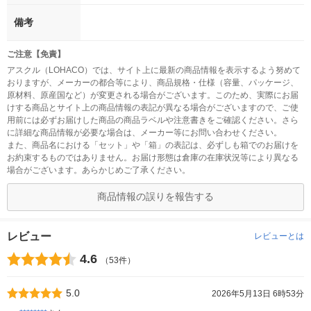
備考
ご注意【免責】
アスクル（LOHACO）では、サイト上に最新の商品情報を表示するよう努めて
おりますが、メーカーの都合等により、商品規格・仕様（容量、パッケージ、
原材料、原産国など）が変更される場合がございます。このため、実際にお届
けする商品とサイト上の商品情報の表記が異なる場合がございますので、ご使
用前には必ずお届けした商品の商品ラベルや注意書きをご確認ください。さら
に詳細な商品情報が必要な場合は、メーカー等にお問い合わせください。
また、商品名における「セット」や「箱」の表記は、必ずしも箱でのお届けを
お約束するものではありません。お届け形態は倉庫の在庫状況等により異なる
場合がございます。あらかじめご了承ください。
商品情報の誤りを報告する
レビュー
レビューとは
4.6
（53件）
5.0
2026年5月13日 6時53分