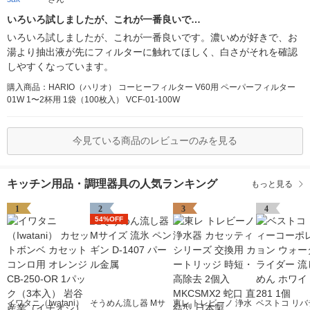
いろいろ試しましたが、これが一番良いで…
いろいろ試しましたが、これが一番良いです。濃いめが好きで、お
湯より抽出液が先にフィルターに触れてほしく、白さがそれを確認
しやすくなっています。
購入商品：HARIO（ハリオ） コーヒーフィルター V60用 ペーパーフィルター
01W 1〜2杯用 1袋（100枚入） VCF-01-100W
今見ている商品のレビューのみを見る
キッチン用品・調理器具の人気ランキング
もっと見る
1
2
3
4
54%OFF
イワタニ（Iwatani）
そうめん流し器 Mサ
東レ トレビーノ 浄水
ベストコ リバ