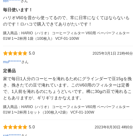
ren********
さん
毎日使います！
ハリオV60を昔から使ってるので、常に日常になくてはならないも
のです！ロハコで購入できてありがたいです！
購入商品：HARIO（ハリオ） コーヒーフィルター V60用 ペーパーフィルター
01W 1〜2杯用 1袋（100枚入） VCF-01-100W
5.0
2025年3月1日 21時46分
muf********
さん
定番品
家で毎日1人分のコーヒーを淹れるためにグラインダーで豆15gを挽
き、挽きたての豆で淹れています。このV60用のフィルターは定番
で、1人前を淹れるのにちょうどいいです。稀に30gの豆で淹れるこ
ともありますが、ギリギリまかなえます。
購入商品：HARIO（ハリオ） コーヒーフィルター V60用 ペーパーフィルター
01W 1〜2杯用 1セット（100枚入×2袋） VCF-01-100W
5.0
2023年8月30日 4時0分
sak********
さん