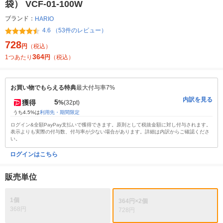
袋） VCF-01-100W
ブランド：
HARIO
4.6 （53件のレビュー）
728
円
（税込）
364
1つあたり
円
（税込）
お買い物でもらえる特典
最大付与率7%
内訳を見る
5
獲得
%
(32pt)
うち4.5%は
利用先・期間限定
ログイン&全額PayPay支払いで獲得できます。原則として税抜金額に対し付与されます。
表示よりも実際の付与数、付与率が少ない場合があります。詳細は内訳からご確認くださ
い。
ログインはこちら
販売単位
1個
364円×2個
368円
728円