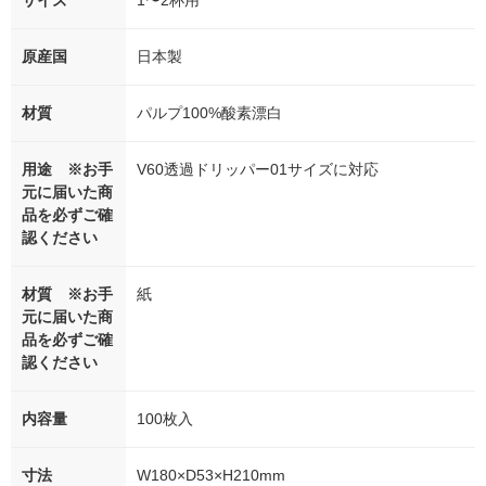
サイズ
1〜2杯用
原産国
日本製
材質
パルプ100%酸素漂白
用途 ※お手
V60透過ドリッパー01サイズに対応
元に届いた商
品を必ずご確
認ください
材質 ※お手
紙
元に届いた商
品を必ずご確
認ください
内容量
100枚入
寸法
W180×D53×H210mm