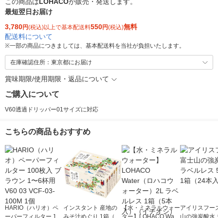
この商品は
LOHACO
が販売・発送します。
最短翌日お届け
3,780
550
無料
円
(税込)以上で基本配送料
円
(税込)
配送料について
※
一部の商品につきましては、基本配送料を当社が負担いたします。
在庫確認住所：東京都にお届け
賞味期限/使用期限・返品について
ご購入について
V60透過ドリッパー01サイズに対応
こちらの商品もおすすめ
HARIO（ハリオ）ペ
インスタント 産地の
【水・ミネラルウォー
アイリスフーズ
ーパーフィルター 100
みそ汁めぐり 1箱（60
ター】LOHACO Wate
山の強炭酸水 