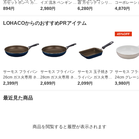
カセットボンベ カセ
イズ 流氷 ペンギン D-
器 カセッティシリー
コーポレーショ
ットコンロ用 オレン
894
1407 パール金属
2,980
ズ 交換用 カートリッ
6,280
ォータースラ
4,870
円
円
円
円
ジ CB-250-OR 1パッ
ジ 時短・高除去 2個
流しそうめん 
ク（3本入） 岩谷産業
入 MKCSMX2 蛇口 直
ト LD-281 1個
LOHACOからのおすすめPRアイテム
（イチオシ）
結型 日本製
45%OFF
サーモス フライパン
サーモス フライパン
サーモス 玉子焼き フ
サーモス フラ
26cm ガス火専用 ネイ
28cm ガス火専用 ネイ
ライパン ガス火専用
24cm グレージ
ビー KFI-026 NVY 1個
2,399
ビー KFI-028 NVY 1個
2,699
ネイビー KFI-013E N
2,099
ガス火対応 KFO
3,980
円
円
円
円
VY 1個
GG 1個 深型
フッ素化合物
最近見た商品
商品を閲覧すると履歴が表示されます