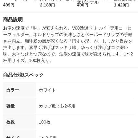
枚入 ブラウン 1〜6杯
499
食入） ひかり味噌
2,189
r（ロハコウォータ
490
レス 500ml 1
1,420
円
円
円
円
用 V60 03 VCF-03-10
ー）2L ラベルレス 1
本入）
0M 1個
箱（5本入）（イチオ
商品説明
シ） オリジナル
お湯の速度で「味」が変えられる、V60透過ドリッパー専用コーヒ
ーフィルター。ネルドリップの美味しさとペーパードリップの手軽
さを両立。珈琲粉の層が深くなる「円すい形」が、しっかり旨みを
抽出します。素早く注げばスッキリ味、ゆっくり注げばコク深い
味。大きなひとつ穴なので、注湯の速度で味が変えられます。1〜2
杯用サイズ。100枚入り。
商品仕様/スペック
カラー
ホワイト
容量
カップ数：1-2杯用
枚数
100枚