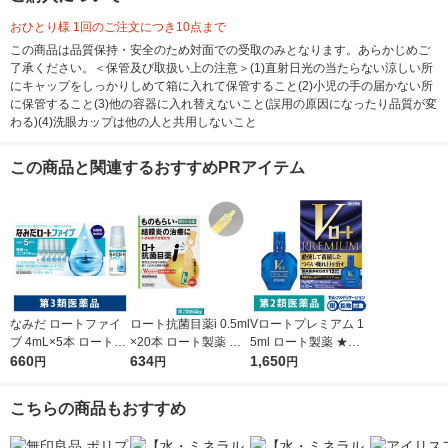
おひとり様 1回のご注文につき10点まで
この商品は品質保持・安全のため対面での受取のみとなります。あらかじめご
了承ください。＜保管及び取扱い上の注意＞(1)直射日光の当たらない涼しい所
にキャップをしっかりしめて箱に入れて保管すること(2)小児の手の届かない所
に保管すること(3)他の容器に入れ替えないこと(誤用の原因になったり品質が変
わる)(4)洗眼カップは他の人と共用しないこと
この商品と関連するおすすめPRアイテム
なみだ ロートファイ
ロート抗菌目薬i 0.5ml
Vロートプレミアム 1
ブ 4mL×5本 ロート製
×20本 ロート製薬 目
5ml ロート製薬 ★控
薬 目薬 乾き目 疲れ目
660
薬 ものもらい 結膜炎
634
除★ 目薬 疲れ目 結膜
1,650
円
円
円
【第3類医薬品】
使い切り 目のかゆみ
充血【第2類医薬品】
（イチオシ）【第2類
こちらの商品もおすすめ
医薬品】