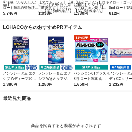
和漢箋（わかんせん）
【アウトレット】【使
【限定デザイン】ロキ
Ｖロートゴール
ロート防風通聖散錠満
用期限間近：2027年5
ソプロフェン錠「L
0ml ロート製
量a 372錠 ロート製薬
5,746
月】リアップＥＸジェ
1,998
S」 解熱鎮痛剤 12錠
1,330
除★ 目薬 疲れ
612
円
円
円
円
★控除★ 肥満 便秘 む
ット 100mL 大正製薬
5袋セット セントラル
み目【第3類
くみ【第2類医薬品】
壮年性脱毛症における
製薬 ★控除★ 生理痛
LOHACOからのおすすめPRアイテム
発毛・育毛【第1類医
頭痛 オリジナル【第1
薬品】
類医薬品】
31%OFF
メンソレータム エク
メンソレータム エク
パンシロン01プラス 4
メンソレータム
シブ Wディープ10ク
シブ Wきわケアジェ
8包 ロート製薬 食べ
ディCCクリーム
リーム ロート製薬★
1,380
ル 15g ロート製薬 ★
1,280
すぎ・飲みすぎ・胸や
1,650
ロート製薬 ★
1,232
円
円
円
円
控除★ 塗り薬 水虫治
控除★ 塗り薬 爪周り
けに【第2類医薬品】
膣カンジダの
療薬 せっけんの香り
の水虫治療薬【指定第
薬【第1類医
最近見た商品
（イチオシ）【指定第
2類医薬品】
2類医薬品】
商品を閲覧すると履歴が表示されます