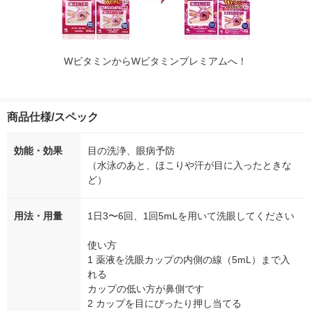
WビタミンからWビタミンプレミアムへ！
商品仕様/スペック
効能・効果
目の洗浄、眼病予防
（水泳のあと、ほこりや汗が目に入ったときな
ど）
用法・用量
1日3〜6回、1回5mLを用いて洗眼してください
使い方
1 薬液を洗眼カップの内側の線（5mL）まで入
れる
カップの低い方が鼻側です
2 カップを目にぴったり押し当てる