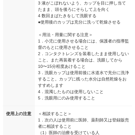
3 液がこぼれないよう、カップを目に押し当て
たまま、頭を後ろにそらして上を向く
4 数回まばたきをして洗眼する
●使用後のカップは充分に洗って乾燥させる
＜用法・用量に関する注意＞
1．小児に使用させる場合には、保護者の指導監
督のもとに使用させること
2．コンタクトレンズを装着したまま使用しない
こと。また再装着する場合は、洗眼してから
10〜15分程度あけること
3．洗眼カップは使用前後に水道水で充分に洗浄
すること。カップに残った水分は自然乾燥をお
すすめします
4．混濁したものは使用しないこと
5．洗眼用にのみ使用すること
使用上の注意
＜相談すること＞
1．次の人は使用前に医師、薬剤師又は登録販売
者に相談すること
（1）医師の治療を受けている人