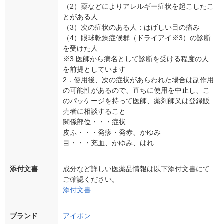
（2）薬などによりアレルギー症状を起こしたこ
とがある人
（3）次の症状のある人：はげしい目の痛み
（4）眼球乾燥症候群（ドライアイ※3）の診断
を受けた人
※3 医師から病名として診断を受ける程度の人
を前提としています
2．使用後、次の症状があらわれた場合は副作用
の可能性があるので、直ちに使用を中止し、こ
のパッケージを持って医師、薬剤師又は登録販
売者に相談すること
関係部位・・・症状
皮ふ・・・発疹・発赤、かゆみ
目・・・充血、かゆみ、はれ
添付文書
成分など詳しい医薬品情報は以下添付文書にて
ご確認ください。
添付文書
ブランド
アイボン