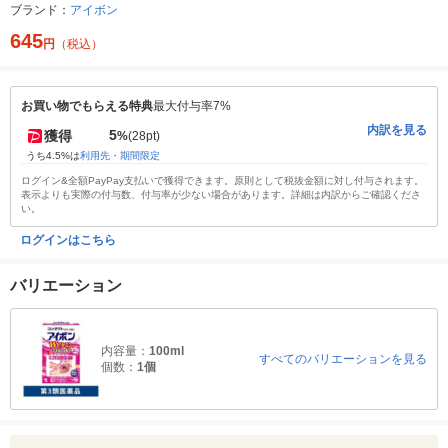
ブランド：
アイボン
645
円
（税込）
お買い物でもらえる特典
最大付与率7%
内訳を見る
5
獲得
%
(28pt)
うち4.5%は
利用先・期間限定
ログイン&全額PayPay支払いで獲得できます。原則として税抜金額に対し付与されます。
表示よりも実際の付与数、付与率が少ない場合があります。詳細は内訳からご確認くださ
い。
ログインはこちら
バリエーション
内容量：
100ml
すべてのバリエーションを見る
個数：
1個