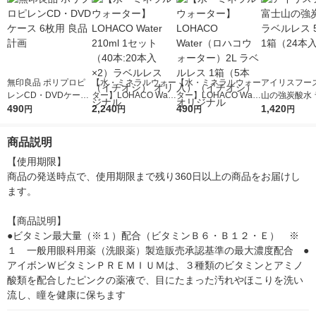
無印良品 ポリプロピ
【水・ミネラルウォー
【水・ミネラルウォー
アイリスフーズ
レンCD・DVDケース
ター】LOHACO Wate
ター】LOHACO Wate
山の強炭酸水 
6枚用 良品計画
490
r 210ml 1セット（40
2,240
r（ロハコウォータ
490
レス 500ml 1
1,420
円
円
円
円
本:20本入×2）ラベル
ー）2L ラベルレス 1
本入）
レス（イチオシ） オ
箱（5本入）（イチオ
商品説明
リジナル
シ） オリジナル
【使用期限】

商品の発送時点で、使用期限まで残り360日以上の商品をお届けし
ます。

【商品説明】

●ビタミン最大量（※１）配合（ビタミンＢ６・Ｂ１２・Ｅ）　※
１　一般用眼科用薬（洗眼薬）製造販売承認基準の最大濃度配合　●
アイボンＷビタミンＰＲＥＭＩＵＭは、３種類のビタミンとアミノ
酸類を配合したピンクの薬液で、目にたまった汚れやほこりを洗い
流し、瞳を健康に保ちます