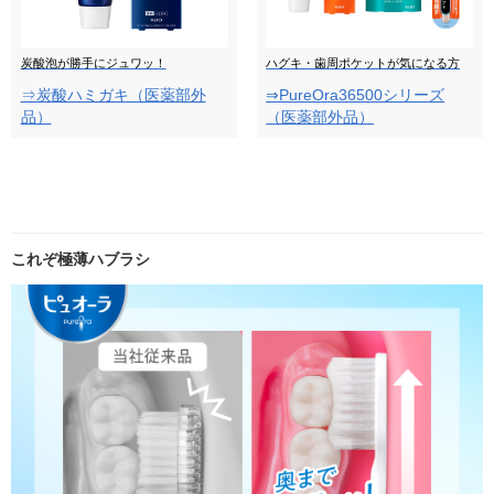
炭酸泡が勝手にジュワッ！
ハグキ・歯周ポケットが気になる方
⇒炭酸ハミガキ（医薬部外
⇒PureOra36500シリーズ
品）
（医薬部外品）
これぞ極薄ハブラシ