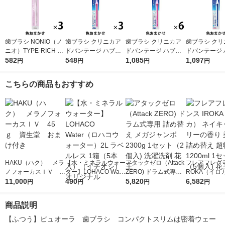
歯ブラシ NONIO（ノ
歯ブラシ クリニカア
歯ブラシ クリニカア
歯ブラシ クリ
ニオ）TYPE-RICH ふ
ドバンテージ ハブラ
ドバンテージ ハブラ
ドバンテージ 
つう 1セット（3本）
582
シ 4列 超コンパクト
548
シ 4列 超コンパクト
1,085
シ 4列 超コ
1,097
円
円
円
円
口臭予防 歯垢除去 ラ
ふつう 虫歯予防 歯垢
ふつう 虫歯予防 歯垢
やわらかめ 虫
イオン
除去 1セット（3本）
除去 1セット（6本）
歯垢除去 1セ
こちらの商品もおすすめ
ライオン
ライオン
本）ライオン
HAKU（ハク） メラ
【水・ミネラルウォー
アタックゼロ（Attack
フレアフレグラ
ノフォーカスＩＶ 4
ター】LOHACO Wate
ZERO) ドラム式専用
ROKA（イロ
5ｇ 資生堂 おまけ
11,000
r（ロハコウォータ
490
詰め替え メガジャン
5,820
イキッドリリ
6,582
円
円
円
円
付き
ー）2L ラベルレス 1
ボ 2300g 1セット（2
柔軟剤 詰め替
箱（5本入）（イチオ
個入) 洗濯洗剤 花王
大 1200ml 
商品説明
シ） オリジナル
（5個入) 花王
【ふつう】ピュオーラ　歯ブラシ　コンパクトスリムは密着ウェー