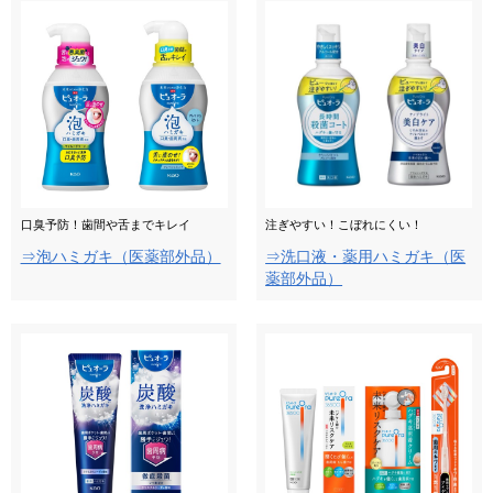
口臭予防！歯間や舌までキレイ
注ぎやすい！こぼれにくい！
⇒泡ハミガキ（医薬部外品）
⇒洗口液・薬用ハミガキ（医
薬部外品）