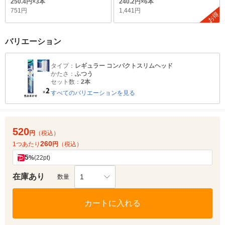
250.4円×3本
240.2円×6本
751円
1,441円
お得
バリエーション
タイプ：
レギュラー コンパクトスリムヘッド
かたさ：
ふつう
セット数：
2本
すべてのバリエーションを見る
520
円
（税込）
260
1つあたり
円
（税込）
5
%
(22pt)
在庫あり
1
数量
カートに入れる