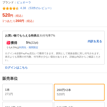
ブランド：
ピュオーラ
4.38 （53件のレビュー）
520
円
（税込）
260
1つあたり
円
（税込）
お買い物でもらえる特典
最大付与率7%
内訳を見る
5
獲得
%
(22pt)
うち4.5%は
利用先・期間限定
ログイン&全額PayPay支払いで獲得できます。原則として税抜金額に対し付与されます。
表示よりも実際の付与数、付与率が少ない場合があります。詳細は内訳からご確認くださ
い。
ログインはこちら
販売単位
1本
260円×2本
271円
520円