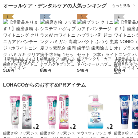
オーラルケア・デンタルケアの人気ランキング
もっと見る
1
2
3
4
【増量品あります！】
歯磨き粉 フッ素 シス
歯ブラシ クリニカア
【増量品あり
歯磨き粉 ホワイトニ
テマ ハグキプラスW
ドバンテージ ハブラ
歯磨き粉 ホワ
ング クリニカアドバ
516
ホワイトニング ハミ
888
シ 4列 超コンパクト
548
ング フッ素 N
644
円
円
円
円
ンテージ +ホワイトニ
ガキ 高濃度フッ素配
ふつう 虫歯予防 歯垢
（ノニオ）プ
ング ハミガキ クリア
合 歯周病予防 95g 1
除去 1セット（3本）
イトニング ハ
LOHACOからのおすすめPRアイテム
ミント 130g 2セット
セット（2本） ライオ
ライオン
130g 1セッ
ライオン
ン
ライオン 口臭
歯磨き粉 フッ素 シス
歯磨き粉 フッ素 シス
マウスウォッシュ ボ
歯磨き粉 フッ