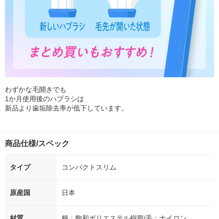
わずかな毛開きでも
1か月使用後のハブラシは
新品より歯垢除去率が低下しています。
商品仕様/スペック
タイプ
コンパクトスリム
原産国
日本
材質
柄：飽和ポリエステル樹脂/毛：ナイロン