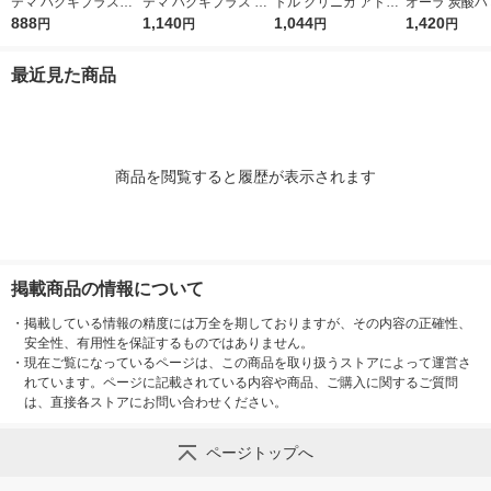
テマ ハグキプラスW
テマ ハグキプラス ハ
トル クリニカ アドバ
オーラ 炭酸ハ
ホワイトニング ハミ
888
ミガキ 組織修復成分
1,140
ンテージ デンタルリ
1,044
95g クリス
1,420
円
円
円
円
ガキ 高濃度フッ素配
ダブル配合 歯周病予
ンス 低刺激タイプ ノ
花王 炭酸洗浄
合 歯周病予防 95g 1
防 90g 1セット（2
ンアルコール 900mL
予防 1セット
最近見た商品
セット（2本） ライオ
本） ライオン
1セット（2本） ライ
ン
オン
商品を閲覧すると履歴が表示されます
掲載商品の情報について
・
掲載している情報の精度には万全を期しておりますが、その内容の正確性、
安全性、有用性を保証するものではありません。
・
現在ご覧になっているページは、この商品を取り扱うストアによって運営さ
れています。ページに記載されている内容や商品、ご購入に関するご質問
は、直接各ストアにお問い合わせください。
ページトップへ