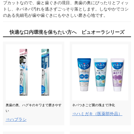
ブカットなので、歯と歯ぐきの境目、奥歯の奥にぴったりとフィッ
トし、ネバネバ汚れを逃さずごっそり落とします。しなやかでコシ
のある先細毛が歯や歯ぐきにもやさしい磨き心地です。
快適な口内環境を保ちたい方へ ピュオーラシリーズ
奥歯の奥、ハグキのキワまで磨きやす
ネバつきごど菌の塊まで浄化
い
⇒ハミガキ（医薬部外品）
⇒ハブラシ